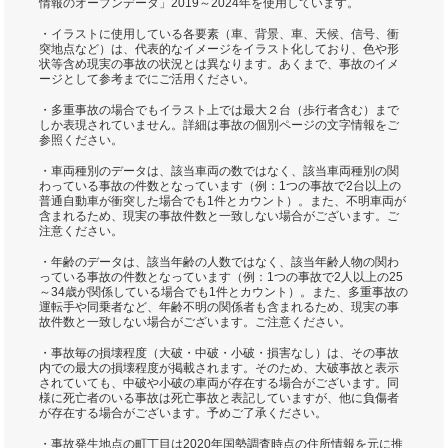
情報のオープンデータ」2019～2024年を使用しています。
・イラストに使用している各要素（車、背景、車、天候、信号、衝
突地点など）は、代表的なイメージをイラスト化しており、色や形
状等含め現実の事故の状況とは異なります。あくまで、事故のイメ
ージとして参考までにご活用ください。
・多重事故の場合でもイラスト上では最大２台（歩行者含む）まで
しか表現されていません。詳細は事故の個別ページの文字情報をご
参照ください。
・車両種別のデータは、該当車両の数ではなく、該当車両種別の関
わっている事故の件数となっています（例：1つの事故で2台以上の
普通自動車が衝突した場合でも1件とカウント）。また、不明車両が
含まれるため、現実の事故件数と一致しない場合がございます。ご
注意ください。
・年齢のデータは、該当年齢の人数ではなく、該当年齢人物の関わ
っている事故の件数となっています（例：1つの事故で2人以上の25
～34歳が関係している場合でも1件とカウント）。また、多重事故の
運転手や同乗者など、年齢不明の関係者も含まれるため、現実の事
故件数と一致しない場合がございます。ご注意ください。
・事故毎の損壊程度（大破・中破・小破・損害なし）は、その事故
内での最大の損壊程度が掲載されます。そのため、大破事故と表示
されていても、中破や小破の車両が存在する場合がございます。同
様に死亡者のいる事故は死亡事故と表記していますが、他に負傷者
が存在する場合がございます。予めご了承ください。
・事故発生地点の町丁目は2020年国勢調査時点の住所情報を元に推