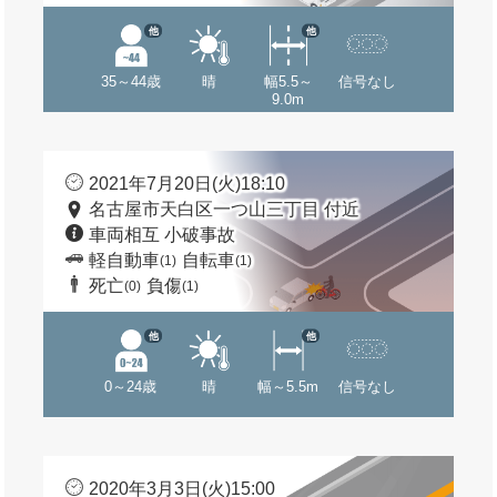
他
他
35～44歳
晴
幅5.5～
信号なし
9.0m
2021年7月20日(火)18:10
名古屋市天白区一つ山三丁目 付近
車両相互 小破事故
軽自動車
自転車
(1)
(1)
死亡
負傷
(0)
(1)
他
他
0～24歳
晴
幅～5.5m
信号なし
2020年3月3日(火)15:00