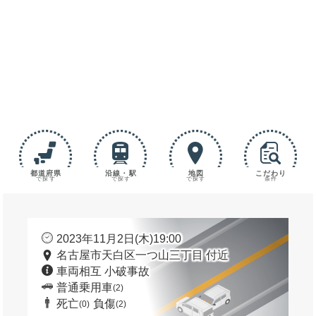
都道府県
沿線・駅
地図
こだわり
で探す
で探す
で探す
条件
2023年11月2日(木)19:00
名古屋市天白区一つ山三丁目 付近
車両相互 小破事故
普通乗用車
(2)
死亡
負傷
(0)
(2)