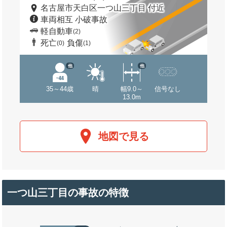
名古屋市天白区一つ山三丁目 付近
車両相互 小破事故
軽自動車
(2)
死亡
負傷
(0)
(1)
他
他
35～44歳
晴
幅9.0～
信号なし
13.0m
地図で見る
一つ山三丁目の事故の特徴