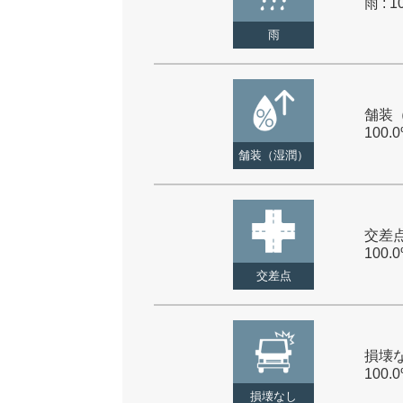
雨 : 1
雨
舗装（
100.
舗装（湿潤）
交差点
100.
交差点
損壊な
100.
損壊なし