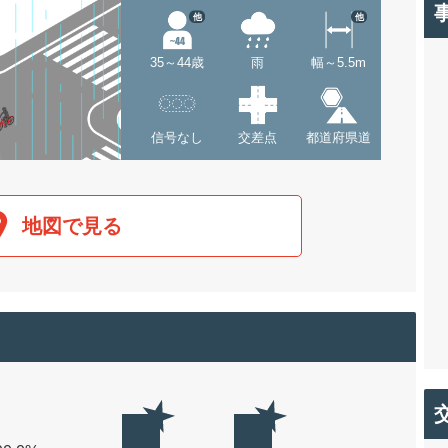
他
他
35～44歳
雨
幅～5.5m
信号なし
交差点
都道府県道
地図で見る