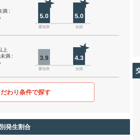
未満 :
5.0
5.0
%
愛知県
全国
m以上
m未満 :
3.9
4.3
%
愛知県
全国
こだわり条件で探す
別発生割合