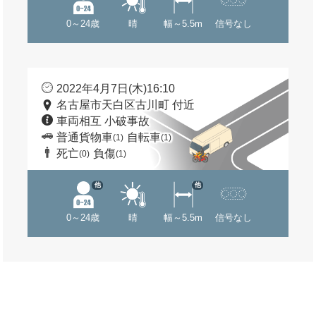
0～24歳
晴
幅～5.5m
信号なし
2022年4月7日(木)16:10
名古屋市天白区古川町 付近
車両相互 小破事故
普通貨物車
自転車
(1)
(1)
死亡
負傷
(0)
(1)
他
他
0～24歳
晴
幅～5.5m
信号なし