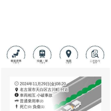
都道府県
沿線・駅
地図
こだわり
で探す
で探す
で探す
条件
2024年11月29日(金)08:20
名古屋市天白区古川町 付近
車両相互 小破事故
普通乗用車
(2)
死亡
負傷
(0)
(1)