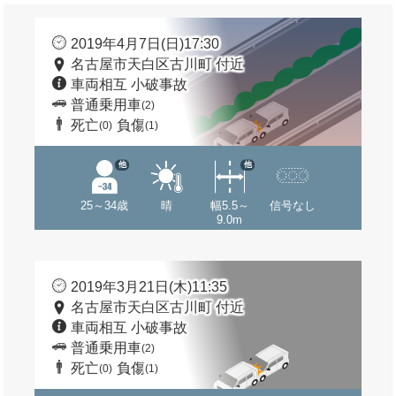
2019年4月7日(日)17:30
名古屋市天白区古川町 付近
車両相互 小破事故
普通乗用車
(2)
死亡
負傷
(0)
(1)
他
他
25～34歳
晴
幅5.5～
信号なし
9.0m
2019年3月21日(木)11:35
名古屋市天白区古川町 付近
車両相互 小破事故
普通乗用車
(2)
死亡
負傷
(0)
(1)