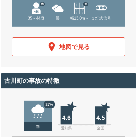
他
他
35～44歳
曇
幅13.0m～
３灯式信号
地図で見る
古川町の事故の特徴
27%
4.6
4.5
雨
愛知県
全国