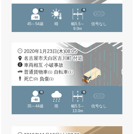
他
他
45～54歳
晴
幅5.5～
信号なし
9.0m
2020年1月23日(木)08:05
名古屋市天白区古川町 付近
車両相互 小破事故
普通貨物車
自転車
(1)
(1)
死亡
負傷
(0)
(1)
他
他
35～44歳
雨
幅5.5～
信号なし
13.0m