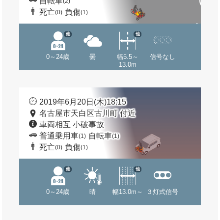
自転車
(2)
死亡
負傷
(0)
(1)
他
他
0～24歳
曇
幅5.5～
信号なし
13.0m
2019年6月20日(木)18:15
名古屋市天白区古川町 付近
車両相互 小破事故
普通乗用車
自転車
(1)
(1)
死亡
負傷
(0)
(1)
他
他
0～24歳
晴
幅13.0m～
３灯式信号