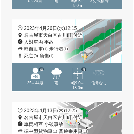
0～24歳
雨
幅5.5～
３灯式信号
9.0m
2023年4月26日(水)12:15
名古屋市天白区古川町 付近
人対車両 事故
軽自動車
歩行者
(1)
(1)
死亡
負傷
(0)
(1)
他
他
35～44歳
雨
幅9.0～
信号なし
13.0m
2023年4月13日(木)12:25
名古屋市天白区古川町 付近
車両相互 小破事故
準中型貨物車
普通乗用車
(1)
(1)