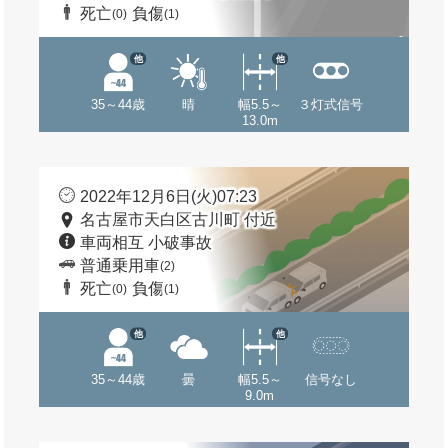
死亡
負傷
(0)
(1)
他
他
35～44歳
晴
幅5.5～
３灯式信号
13.0m
2022年12月6日(火)07:23
名古屋市天白区古川町 付近
車両相互 小破事故
普通乗用車
(2)
死亡
負傷
(0)
(1)
他
他
35～44歳
曇
幅5.5～
信号なし
9.0m