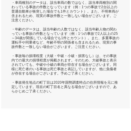
・車両種別のデータは、該当車両の数ではなく、該当車両種別の関
わっている事故の件数となっています（例：1つの事故で2台以上の
普通自動車が衝突した場合でも1件とカウント）。また、不明車両が
含まれるため、現実の事故件数と一致しない場合がございます。ご
注意ください。
・年齢のデータは、該当年齢の人数ではなく、該当年齢人物の関わ
っている事故の件数となっています（例：1つの事故で2人以上の25
～34歳が関係している場合でも1件とカウント）。また、多重事故の
運転手や同乗者など、年齢不明の関係者も含まれるため、現実の事
故件数と一致しない場合がございます。ご注意ください。
・事故毎の損壊程度（大破・中破・小破・損害なし）は、その事故
内での最大の損壊程度が掲載されます。そのため、大破事故と表示
されていても、中破や小破の車両が存在する場合がございます。同
様に死亡者のいる事故は死亡事故と表記していますが、他に負傷者
が存在する場合がございます。予めご了承ください。
・事故発生地点の町丁目は2020年国勢調査時点の住所情報を元に推
定しています。現在の町丁目名と異なる場合がございますので、あ
らかじめご了承ください。