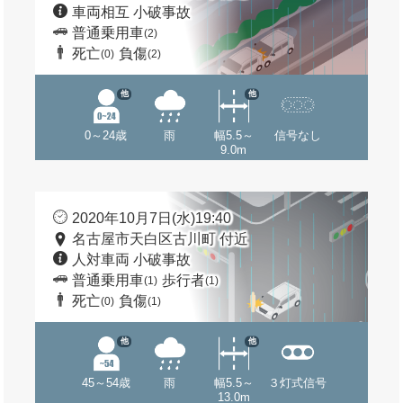
車両相互 小破事故
普通乗用車
(2)
死亡
負傷
(0)
(2)
他
他
0～24歳
雨
幅5.5～
信号なし
9.0m
2020年10月7日(水)19:40
名古屋市天白区古川町 付近
人対車両 小破事故
普通乗用車
歩行者
(1)
(1)
死亡
負傷
(0)
(1)
他
他
45～54歳
雨
幅5.5～
３灯式信号
13.0m