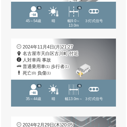
他
他
45～54歳
晴
幅9.0～
３灯式信号
13.0m
2024年11月4日(月)21:27
名古屋市天白区古川町 付近
人対車両 事故
普通乗用車
歩行者
(1)
(1)
死亡
負傷
(0)
(1)
他
他
35～44歳
晴
幅13.0m～
３灯式信号
2024年2月29日(木)20:05