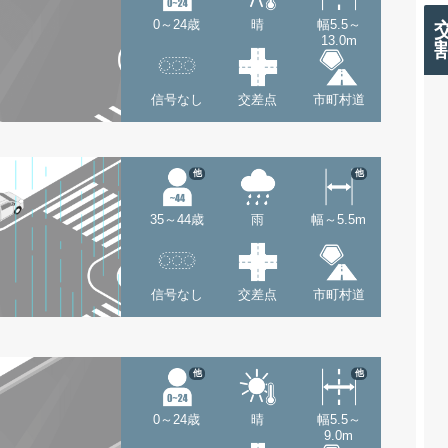
0～24歳
晴
幅5.5～
13.0m
信号なし
交差点
市町村道
他
他
35～44歳
雨
幅～5.5m
信号なし
交差点
市町村道
他
他
0～24歳
晴
幅5.5～
9.0m