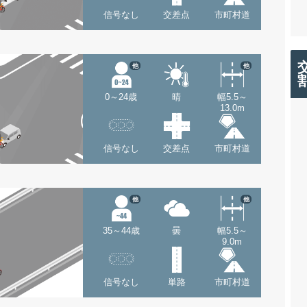
信号なし
交差点
市町村道
他
他
0～24歳
晴
幅5.5～
13.0m
信号なし
交差点
市町村道
他
他
35～44歳
曇
幅5.5～
9.0m
信号なし
単路
市町村道