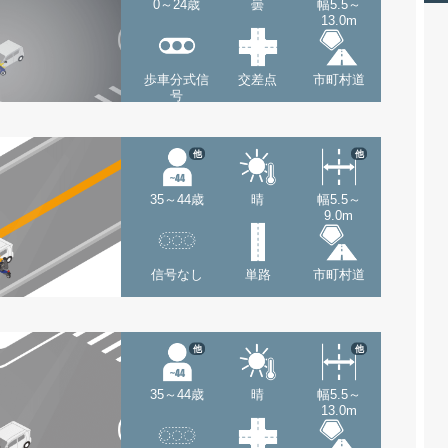
0～24歳
曇
幅5.5～
13.0m
歩車分式信
交差点
市町村道
号
他
他
35～44歳
晴
幅5.5～
9.0m
信号なし
単路
市町村道
他
他
35～44歳
晴
幅5.5～
13.0m