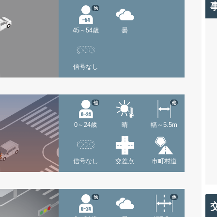
他
45～54歳
曇
信号なし
他
他
0～24歳
晴
幅～5.5m
信号なし
交差点
市町村道
他
他