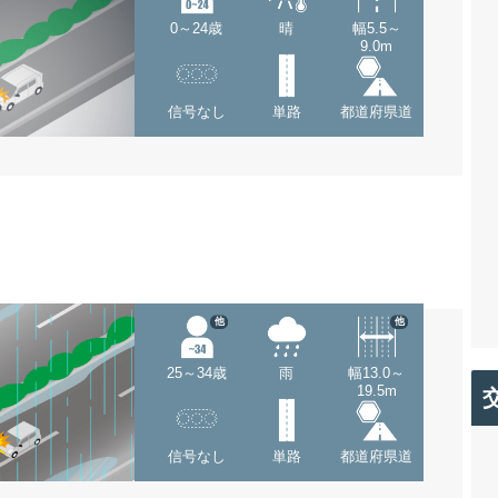
0～24歳
晴
幅5.5～
9.0m
信号なし
単路
都道府県道
他
他
25～34歳
雨
幅13.0～
19.5m
信号なし
単路
都道府県道