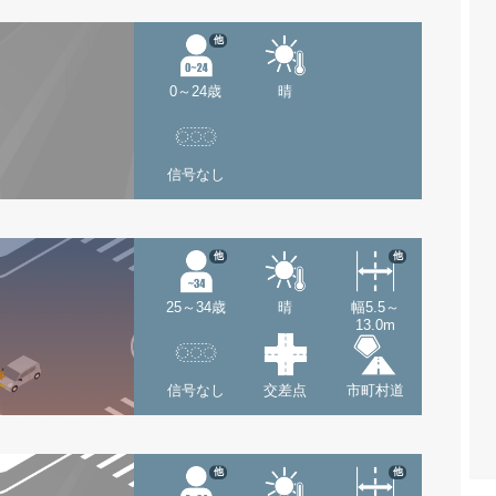
他
0～24歳
晴
信号なし
他
他
25～34歳
晴
幅5.5～
13.0m
信号なし
交差点
市町村道
他
他