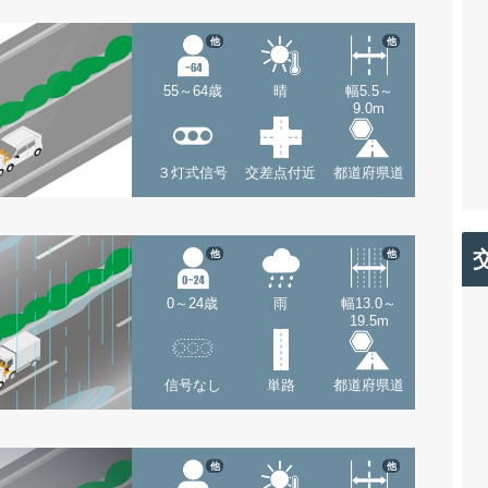
他
他
55～64歳
晴
幅5.5～
9.0m
３灯式信号
交差点付近
都道府県道
他
他
0～24歳
雨
幅13.0～
19.5m
信号なし
単路
都道府県道
他
他