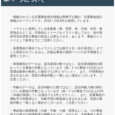
・掲載されている交通事故発生情報は警察庁公開の「交通事故統計
情報のオープンデータ」2019～2024年を使用しています。
・イラストに使用している各要素（車、背景、車、天候、信号、衝
突地点など）は、代表的なイメージをイラスト化しており、色や形
状等含め現実の事故の状況とは異なります。あくまで、事故のイメ
ージとして参考までにご活用ください。
・多重事故の場合でもイラスト上では最大２台（歩行者含む）まで
しか表現されていません。詳細は事故の個別ページの文字情報をご
参照ください。
・車両種別のデータは、該当車両の数ではなく、該当車両種別の関
わっている事故の件数となっています（例：1つの事故で2台以上の
普通自動車が衝突した場合でも1件とカウント）。また、不明車両が
含まれるため、現実の事故件数と一致しない場合がございます。ご
注意ください。
・年齢のデータは、該当年齢の人数ではなく、該当年齢人物の関わ
っている事故の件数となっています（例：1つの事故で2人以上の25
～34歳が関係している場合でも1件とカウント）。また、多重事故の
運転手や同乗者など、年齢不明の関係者も含まれるため、現実の事
故件数と一致しない場合がございます。ご注意ください。
・事故毎の損壊程度（大破・中破・小破・損害なし）は、その事故
内での最大の損壊程度が掲載されます。そのため、大破事故と表示