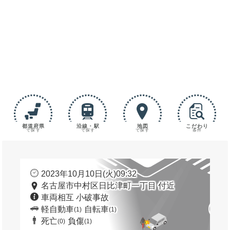
都道府県
沿線・駅
地図
こだわり
で探す
で探す
で探す
条件
2023年10月10日(火)09:32
名古屋市中村区日比津町一丁目 付近
車両相互 小破事故
軽自動車
自転車
(1)
(1)
死亡
負傷
(0)
(1)