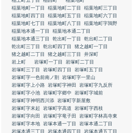
稲上町五丁目
稲西町
稲葉地町
稲葉地町一丁目
稲葉地町二丁目
稲葉地町三丁目
稲葉地町四丁目
稲葉地町五丁目
稲葉地町六丁目
稲葉地町七丁目
稲葉地町八丁目
稲葉地町字鶉野
稲葉地本通一丁目
稲葉地本通二丁目
稲葉地本通三丁目
乾出町一丁目
乾出町二丁目
乾出町三丁目
乾出町四丁目
猪之越町一丁目
猪之越町二丁目
猪之越町三丁目
井深町
岩上町
岩塚町一丁目
岩塚町二丁目
岩塚町三丁目
岩塚町四丁目
岩塚町五丁目
岩塚町字一色前南ノ割
岩塚町字一里山
岩塚町字上小路
岩塚町字神田
岩塚町字九反所
岩塚町字小池
岩塚町字郷中
岩塚町字城前
岩塚町字神明西川添
岩塚町字新屋敷
岩塚町字末起
岩塚町字高道
岩塚町字西枝
岩塚町字向田
岩塚町字竜子田
岩塚町字林高寺東
岩塚町字本地
岩塚本通一丁目
岩塚本通二丁目
岩塚本通三丁目
岩塚本通四丁目
岩塚本通五丁目