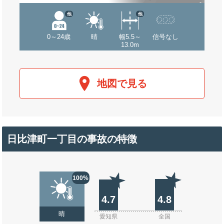
他
他
0～24歳
晴
幅5.5～
信号なし
13.0m
地図で見る
日比津町一丁目の事故の特徴
100%
4.7
4.8
晴
愛知県
全国