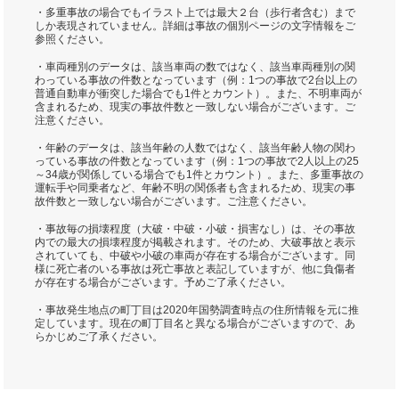
・多重事故の場合でもイラスト上では最大２台（歩行者含む）まで
しか表現されていません。詳細は事故の個別ページの文字情報をご
参照ください。
・車両種別のデータは、該当車両の数ではなく、該当車両種別の関
わっている事故の件数となっています（例：1つの事故で2台以上の
普通自動車が衝突した場合でも1件とカウント）。また、不明車両が
含まれるため、現実の事故件数と一致しない場合がございます。ご
注意ください。
・年齢のデータは、該当年齢の人数ではなく、該当年齢人物の関わ
っている事故の件数となっています（例：1つの事故で2人以上の25
～34歳が関係している場合でも1件とカウント）。また、多重事故の
運転手や同乗者など、年齢不明の関係者も含まれるため、現実の事
故件数と一致しない場合がございます。ご注意ください。
・事故毎の損壊程度（大破・中破・小破・損害なし）は、その事故
内での最大の損壊程度が掲載されます。そのため、大破事故と表示
されていても、中破や小破の車両が存在する場合がございます。同
様に死亡者のいる事故は死亡事故と表記していますが、他に負傷者
が存在する場合がございます。予めご了承ください。
・事故発生地点の町丁目は2020年国勢調査時点の住所情報を元に推
定しています。現在の町丁目名と異なる場合がございますので、あ
らかじめご了承ください。