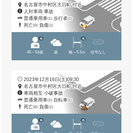
名古屋市中村区大日町 付近
人対車両 事故
普通乗用車
歩行者
(1)
(1)
死亡
負傷
(0)
(1)
他
他
45～54歳
曇
幅～5.5m
信号なし
2023年12月16日(土)09:30
名古屋市中村区大日町 付近
車両相互 小破事故
普通乗用車
自転車
(1)
(1)
死亡
負傷
(0)
(1)
他
他