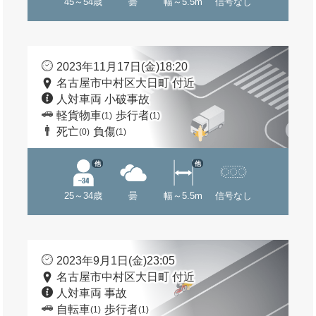
45～54歳
曇
幅～5.5m
信号なし
2023年11月17日(金)18:20
名古屋市中村区大日町 付近
人対車両 小破事故
軽貨物車
歩行者
(1)
(1)
死亡
負傷
(0)
(1)
他
他
25～34歳
曇
幅～5.5m
信号なし
2023年9月1日(金)23:05
名古屋市中村区大日町 付近
人対車両 事故
自転車
歩行者
(1)
(1)