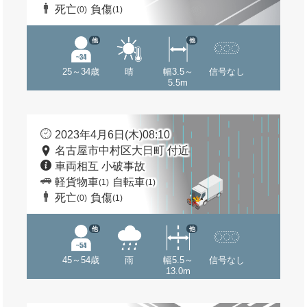
死亡
負傷
(0)
(1)
他
他
25～34歳
晴
幅3.5～
信号なし
5.5m
2023年4月6日(木)08:10
名古屋市中村区大日町 付近
車両相互 小破事故
軽貨物車
自転車
(1)
(1)
死亡
負傷
(0)
(1)
他
他
45～54歳
雨
幅5.5～
信号なし
13.0m