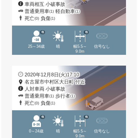
車両相互 小破事故
普通乗用車
軽自動車
(1)
(1)
死亡
負傷
(0)
(1)
他
他
25～34歳
晴
幅5.5～
信号なし
9.0m
2020年12月8日(火)17:10
名古屋市中村区大日町 付近
人対車両 小破事故
普通乗用車
歩行者
(1)
(1)
死亡
負傷
(0)
(1)
他
他
0～24歳
晴
幅5.5～
信号なし
9.0m