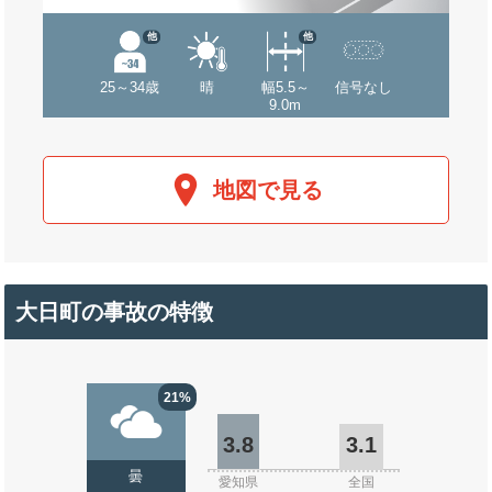
他
他
25～34歳
晴
幅5.5～
信号なし
9.0m
地図で見る
大日町の事故の特徴
21%
3.8
3.1
曇
愛知県
全国