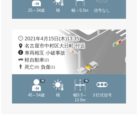
25～34歳
晴
幅～5.5m
信号なし
2021年4月15日(木)13:35
名古屋市中村区大日町 付近
車両相互 小破事故
軽自動車
(2)
死亡
負傷
(0)
(1)
他
他
45～54歳
晴
幅5.5～
３灯式信号
13.0m