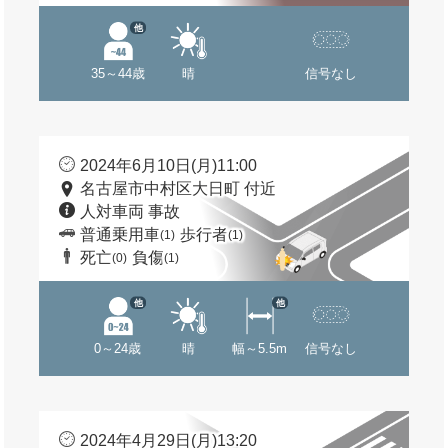
他
35～44歳
晴
信号なし
2024年6月10日(月)11:00
名古屋市中村区大日町 付近
人対車両 事故
普通乗用車
歩行者
(1)
(1)
死亡
負傷
(0)
(1)
他
他
0～24歳
晴
幅～5.5m
信号なし
2024年4月29日(月)13:20