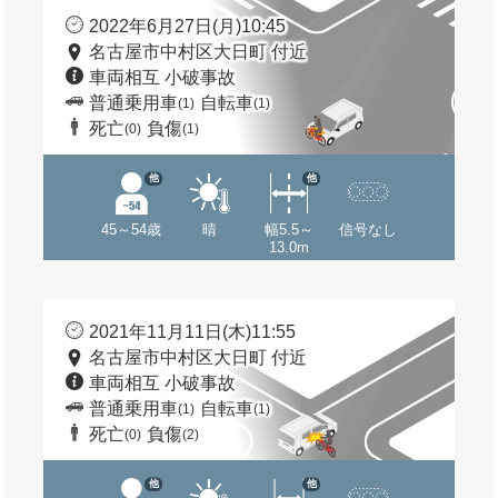
2022年6月27日(月)10:45
名古屋市中村区大日町 付近
車両相互 小破事故
普通乗用車
自転車
(1)
(1)
死亡
負傷
(0)
(1)
他
他
45～54歳
晴
幅5.5～
信号なし
13.0m
2021年11月11日(木)11:55
名古屋市中村区大日町 付近
車両相互 小破事故
普通乗用車
自転車
(1)
(1)
死亡
負傷
(0)
(2)
他
他