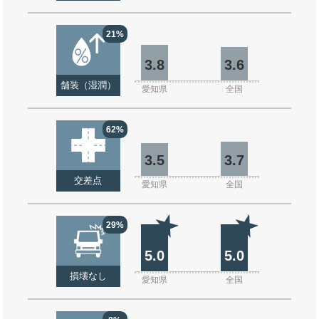
21%
3.8
3.6
舗装（湿潤）
愛知県
全国
62%
3.5
3.7
交差点
愛知県
全国
29%
5.0
5.0
損壊なし
愛知県
全国