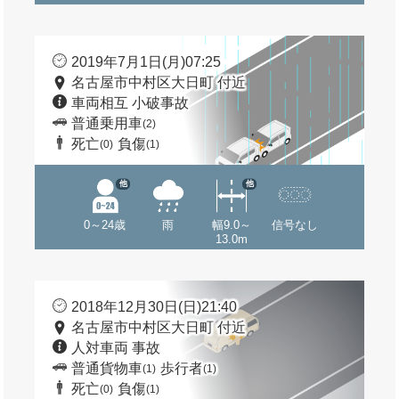
2019年7月1日(月)07:25
名古屋市中村区大日町 付近
車両相互 小破事故
普通乗用車
(2)
死亡
負傷
(0)
(1)
他
他
0～24歳
雨
幅9.0～
信号なし
13.0m
2018年12月30日(日)21:40
名古屋市中村区大日町 付近
人対車両 事故
普通貨物車
歩行者
(1)
(1)
死亡
負傷
(0)
(1)