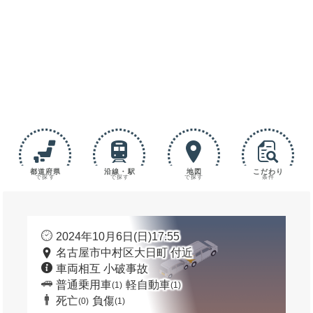
都道府県
沿線・駅
地図
こだわり
で探す
で探す
で探す
条件
2024年10月6日(日)17:55
名古屋市中村区大日町 付近
車両相互 小破事故
普通乗用車
軽自動車
(1)
(1)
死亡
負傷
(0)
(1)