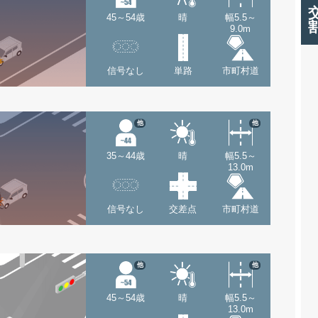
45～54歳
晴
幅5.5～
9.0m
信号なし
単路
市町村道
他
他
35～44歳
晴
幅5.5～
13.0m
信号なし
交差点
市町村道
他
他
45～54歳
晴
幅5.5～
13.0m