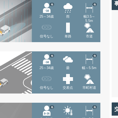
他
他
25～34歳
雨
幅3.5～
5.5m
信号なし
単路
市道
他
他
25～34歳
曇
幅～5.5m
信号なし
交差点
市町村道
他
他