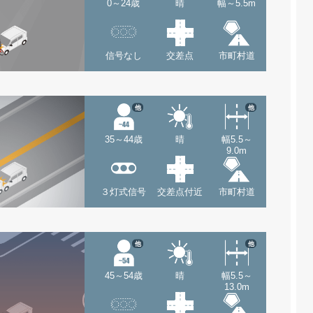
0～24歳
晴
幅～5.5m
信号なし
交差点
市町村道
他
他
35～44歳
晴
幅5.5～
9.0m
３灯式信号
交差点付近
市町村道
他
他
45～54歳
晴
幅5.5～
13.0m