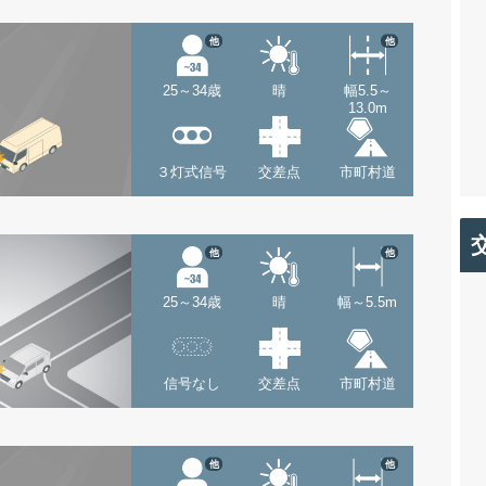
他
他
25～34歳
晴
幅5.5～
13.0m
３灯式信号
交差点
市町村道
他
他
25～34歳
晴
幅～5.5m
信号なし
交差点
市町村道
他
他