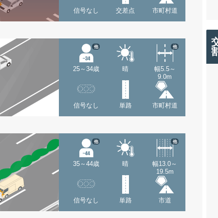
信号なし
交差点
市町村道
他
他
25～34歳
晴
幅5.5～
9.0m
信号なし
単路
市町村道
他
他
35～44歳
晴
幅13.0～
19.5m
信号なし
単路
市道