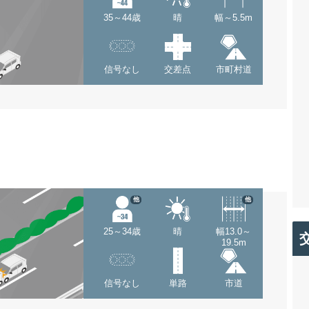
35～44歳
晴
幅～5.5m
信号なし
交差点
市町村道
他
他
25～34歳
晴
幅13.0～
19.5m
信号なし
単路
市道