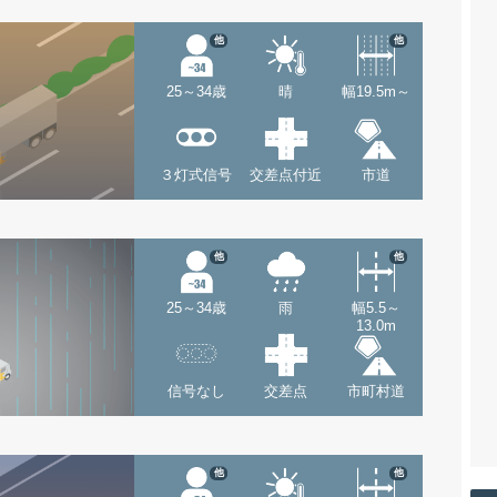
他
他
25～34歳
晴
幅19.5m～
３灯式信号
交差点付近
市道
他
他
25～34歳
雨
幅5.5～
13.0m
信号なし
交差点
市町村道
他
他