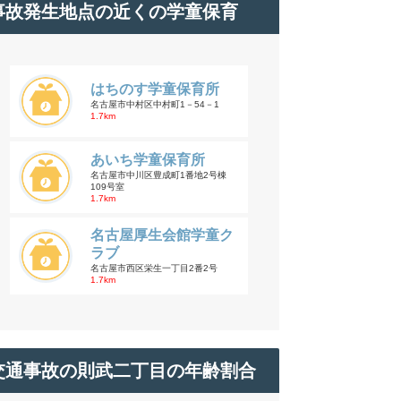
事故発生地点の近くの学童保育
はちのす学童保育所
名古屋市中村区中村町1－54－1
1.7km
あいち学童保育所
名古屋市中川区豊成町1番地2号棟
109号室
1.7km
名古屋厚生会館学童ク
ラブ
名古屋市西区栄生一丁目2番2号
1.7km
交通事故の則武二丁目の年齢割合