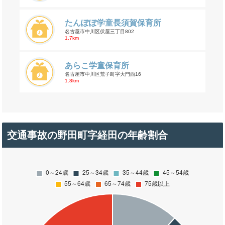
たんぽぽ学童長須賀保育所
名古屋市中川区伏屋三丁目802
1.7km
あらこ学童保育所
名古屋市中川区荒子町字大門西16
1.8km
交通事故の野田町字経田の年齢割合