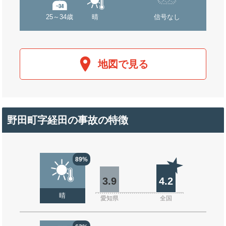
25～34歳
晴
信号なし
地図で見る
野田町字経田の事故の特徴
89%
3.9
4.2
晴
愛知県
全国