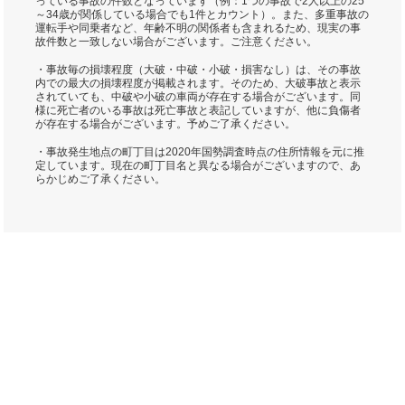
っている事故の件数となっています（例：1つの事故で2人以上の25
～34歳が関係している場合でも1件とカウント）。また、多重事故の
運転手や同乗者など、年齢不明の関係者も含まれるため、現実の事
故件数と一致しない場合がございます。ご注意ください。
・事故毎の損壊程度（大破・中破・小破・損害なし）は、その事故
内での最大の損壊程度が掲載されます。そのため、大破事故と表示
されていても、中破や小破の車両が存在する場合がございます。同
様に死亡者のいる事故は死亡事故と表記していますが、他に負傷者
が存在する場合がございます。予めご了承ください。
・事故発生地点の町丁目は2020年国勢調査時点の住所情報を元に推
定しています。現在の町丁目名と異なる場合がございますので、あ
らかじめご了承ください。