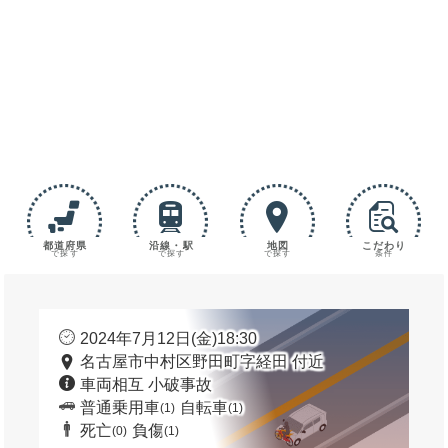
都道府県
沿線・駅
地図
こだわり
で探す
で探す
で探す
条件
2024年7月12日(金)18:30
名古屋市中村区野田町字経田 付近
車両相互 小破事故
普通乗用車
自転車
(1)
(1)
死亡
負傷
(0)
(1)