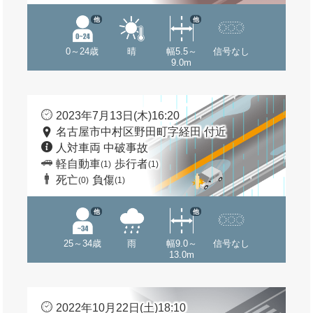
他
他
0～24歳
晴
幅5.5～
信号なし
9.0m
2023年7月13日(木)16:20
名古屋市中村区野田町字経田 付近
人対車両 中破事故
軽自動車
歩行者
(1)
(1)
死亡
負傷
(0)
(1)
他
他
25～34歳
雨
幅9.0～
信号なし
13.0m
2022年10月22日(土)18:10