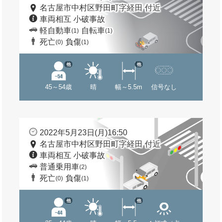
名古屋市中村区野田町字経田 付近
車両相互 小破事故
軽自動車
自転車
(1)
(1)
死亡
負傷
(0)
(1)
他
他
45～54歳
晴
幅～5.5m
信号なし
2022年5月23日(月)16:50
名古屋市中村区野田町字経田 付近
車両相互 小破事故
普通乗用車
(2)
死亡
負傷
(0)
(1)
他
他