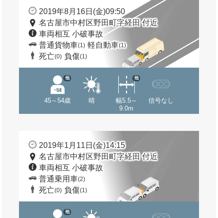
2019年8月16日(金)09:50
名古屋市中村区野田町字経田 付近
車両相互 小破事故
普通貨物車
軽自動車
(1)
(1)
死亡
負傷
(0)
(1)
他
他
45～54歳
晴
幅5.5～
信号なし
9.0m
2019年1月11日(金)14:15
名古屋市中村区野田町字経田 付近
車両相互 小破事故
普通乗用車
(2)
死亡
負傷
(0)
(1)
他