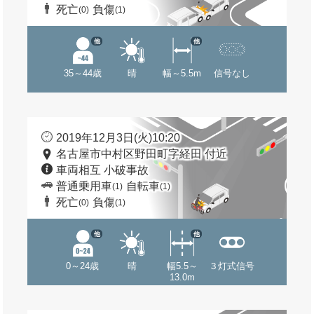
死亡
負傷
(0)
(1)
他
他
35～44歳
晴
幅～5.5m
信号なし
2019年12月3日(火)10:20
名古屋市中村区野田町字経田 付近
車両相互 小破事故
普通乗用車
自転車
(1)
(1)
死亡
負傷
(0)
(1)
他
他
0～24歳
晴
幅5.5～
３灯式信号
13.0m