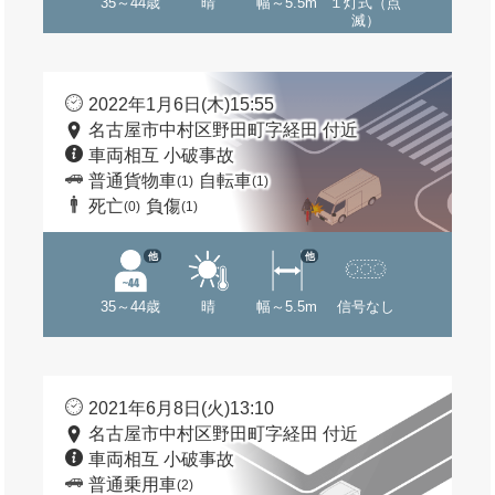
35～44歳
晴
幅～5.5m
１灯式（点
滅）
2022年1月6日(木)15:55
名古屋市中村区野田町字経田 付近
車両相互 小破事故
普通貨物車
自転車
(1)
(1)
死亡
負傷
(0)
(1)
他
他
35～44歳
晴
幅～5.5m
信号なし
2021年6月8日(火)13:10
名古屋市中村区野田町字経田 付近
車両相互 小破事故
普通乗用車
(2)