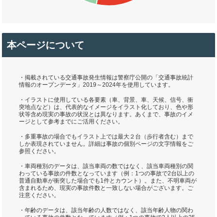
本ページについて
・掲載されている交通事故発生情報は警察庁公開の「交通事故統計
情報のオープンデータ」2019～2024年を使用しています。
・イラストに使用している各要素（車、背景、車、天候、信号、衝
突地点など）は、代表的なイメージをイラスト化しており、色や形
状等含め現実の事故の状況とは異なります。あくまで、事故のイメ
ージとして参考までにご活用ください。
・多重事故の場合でもイラスト上では最大２台（歩行者含む）まで
しか表現されていません。詳細は事故の個別ページの文字情報をご
参照ください。
・車両種別のデータは、該当車両の数ではなく、該当車両種別の関
わっている事故の件数となっています（例：1つの事故で2台以上の
普通自動車が衝突した場合でも1件とカウント）。また、不明車両が
含まれるため、現実の事故件数と一致しない場合がございます。ご
注意ください。
・年齢のデータは、該当年齢の人数ではなく、該当年齢人物の関わ