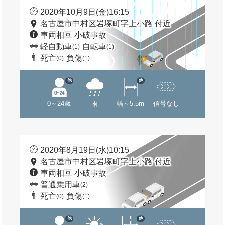
2020年10月9日(金)16:15
名古屋市中村区岩塚町字上小路 付近
車両相互 小破事故
軽自動車
自転車
(1)
(1)
死亡
負傷
(0)
(1)
他
他
0～24歳
雨
幅～5.5m
信号なし
2020年8月19日(水)10:15
名古屋市中村区岩塚町字上小路 付近
車両相互 小破事故
普通乗用車
(2)
死亡
負傷
(0)
(1)
他
他