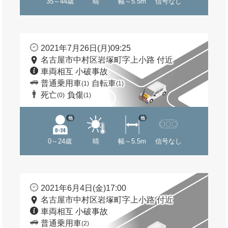
35～44歳
晴
幅～5.5m
信号なし
2021年7月26日(月)09:25
名古屋市中村区岩塚町字上小路 付近
車両相互 小破事故
普通乗用車
自転車
(1)
(1)
死亡
負傷
(0)
(1)
他
他
0～24歳
晴
幅～5.5m
信号なし
2021年6月4日(金)17:00
名古屋市中村区岩塚町字上小路 付近
車両相互 小破事故
普通乗用車
(2)