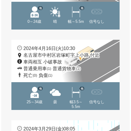
他
他
0～24歳
晴
幅～5.5m
信号なし
2024年4月16日(火)10:30
名古屋市中村区岩塚町字上小路 付近
車両相互 小破事故
普通乗用車
普通貨物車
(1)
(1)
死亡
負傷
(0)
(1)
他
他
25～34歳
曇
幅3.5～
信号なし
5.5m
2024年3月29日(金)08:05