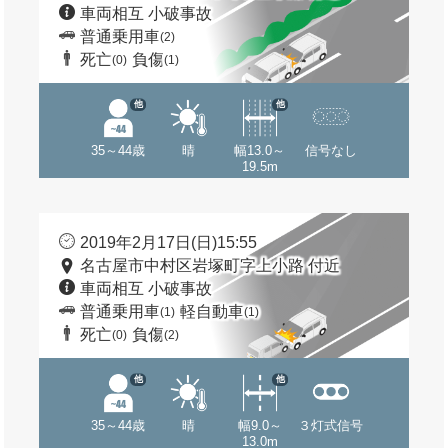
車両相互 小破事故
普通乗用車
(2)
死亡
負傷
(0)
(1)
他
他
35～44歳
晴
幅13.0～
信号なし
19.5m
2019年2月17日(日)15:55
名古屋市中村区岩塚町字上小路 付近
車両相互 小破事故
普通乗用車
軽自動車
(1)
(1)
死亡
負傷
(0)
(2)
他
他
35～44歳
晴
幅9.0～
３灯式信号
13.0m