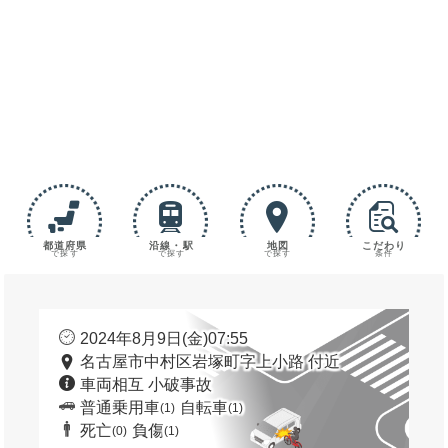
都道府県
沿線・駅
地図
こだわり
で探す
で探す
で探す
条件
2024年8月9日(金)07:55
名古屋市中村区岩塚町字上小路 付近
車両相互 小破事故
普通乗用車
自転車
(1)
(1)
死亡
負傷
(0)
(1)