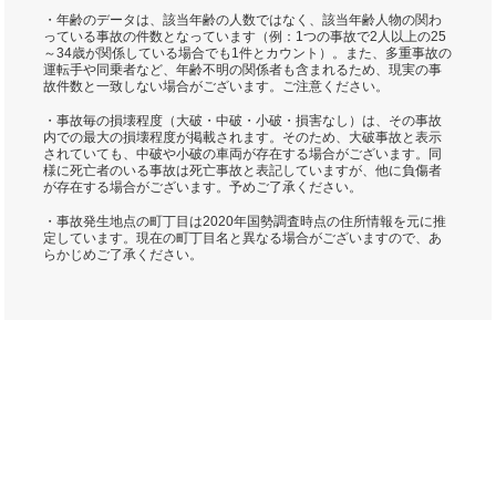
・年齢のデータは、該当年齢の人数ではなく、該当年齢人物の関わ
っている事故の件数となっています（例：1つの事故で2人以上の25
～34歳が関係している場合でも1件とカウント）。また、多重事故の
運転手や同乗者など、年齢不明の関係者も含まれるため、現実の事
故件数と一致しない場合がございます。ご注意ください。
・事故毎の損壊程度（大破・中破・小破・損害なし）は、その事故
内での最大の損壊程度が掲載されます。そのため、大破事故と表示
されていても、中破や小破の車両が存在する場合がございます。同
様に死亡者のいる事故は死亡事故と表記していますが、他に負傷者
が存在する場合がございます。予めご了承ください。
・事故発生地点の町丁目は2020年国勢調査時点の住所情報を元に推
定しています。現在の町丁目名と異なる場合がございますので、あ
らかじめご了承ください。