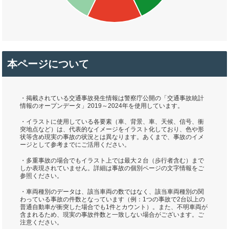
本ページについて
・掲載されている交通事故発生情報は警察庁公開の「交通事故統計
情報のオープンデータ」2019～2024年を使用しています。
・イラストに使用している各要素（車、背景、車、天候、信号、衝
突地点など）は、代表的なイメージをイラスト化しており、色や形
状等含め現実の事故の状況とは異なります。あくまで、事故のイメ
ージとして参考までにご活用ください。
・多重事故の場合でもイラスト上では最大２台（歩行者含む）まで
しか表現されていません。詳細は事故の個別ページの文字情報をご
参照ください。
・車両種別のデータは、該当車両の数ではなく、該当車両種別の関
わっている事故の件数となっています（例：1つの事故で2台以上の
普通自動車が衝突した場合でも1件とカウント）。また、不明車両が
含まれるため、現実の事故件数と一致しない場合がございます。ご
注意ください。