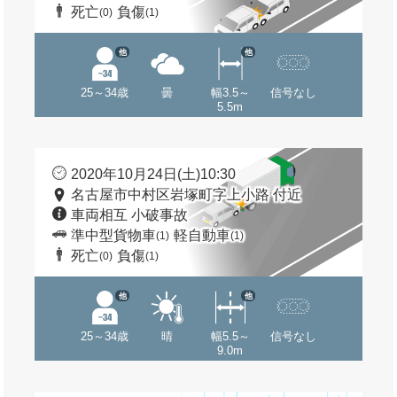
死亡
負傷
(0)
(1)
他
他
25～34歳
曇
幅3.5～
信号なし
5.5m
2020年10月24日(土)10:30
名古屋市中村区岩塚町字上小路 付近
車両相互 小破事故
準中型貨物車
軽自動車
(1)
(1)
死亡
負傷
(0)
(1)
他
他
25～34歳
晴
幅5.5～
信号なし
9.0m