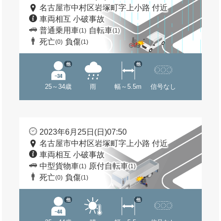
名古屋市中村区岩塚町字上小路 付近
車両相互 小破事故
普通乗用車
自転車
(1)
(1)
死亡
負傷
(0)
(1)
他
他
25～34歳
雨
幅～5.5m
信号なし
2023年6月25日(日)07:50
名古屋市中村区岩塚町字上小路 付近
車両相互 小破事故
中型貨物車
原付自転車
(1)
(1)
死亡
負傷
(0)
(1)
他
他