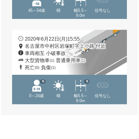
45～54歳
晴
幅5.5～
信号なし
9.0m
2020年6月22日(月)15:55
名古屋市中村区岩塚町字上小路 付近
車両相互 小破事故
大型貨物車
普通乗用車
(1)
(1)
死亡
負傷
(0)
(1)
他
他
0～24歳
晴
幅5.5～
信号なし
9.0m