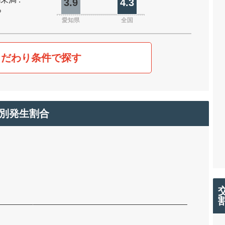
3.9
4.3
%
愛知県
全国
こだわり条件で探す
別発生割合