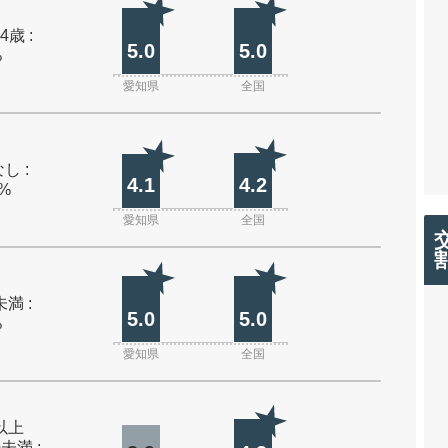
4歳 :
5.0
5.0
%
愛知県
全国
し :
4.1
4.2
0%
愛知県
全国
未満 :
5.0
5.0
%
愛知県
全国
m以上
m未満 :