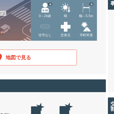
他
他
付近
0～24歳
晴
幅～5.5m
信号なし
交差点
市町村道
地図で見る