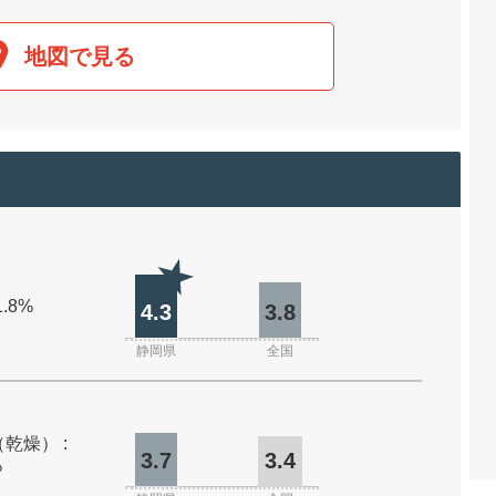
地図で見る
1.8%
4.3
3.8
静岡県
全国
乾燥） :
3.7
3.4
%