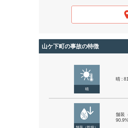
山ケ下町の事故の特徴
晴 : 8
晴
舗装（
90.9
舗装（乾燥）