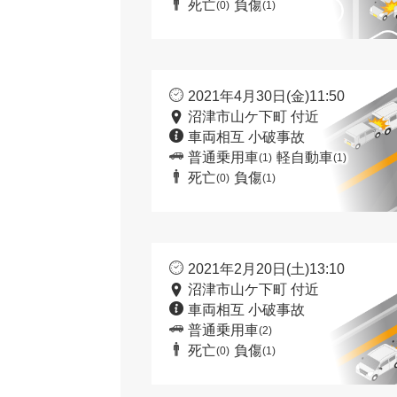
死亡
負傷
(0)
(1)
2021年4月30日(金)11:50
沼津市山ケ下町 付近
車両相互 小破事故
普通乗用車
軽自動車
(1)
(1)
死亡
負傷
(0)
(1)
2021年2月20日(土)13:10
沼津市山ケ下町 付近
車両相互 小破事故
普通乗用車
(2)
死亡
負傷
(0)
(1)