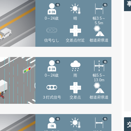
他
他
0～24歳
晴
幅3.5～
5.5m
信号なし
交差点付近
都道府県道
他
他
0～24歳
雨
幅5.5～
13.0m
３灯式信号
交差点
都道府県道
他
他