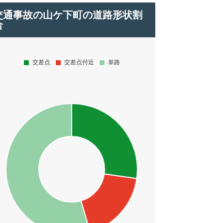
交通事故の山ケ下町の道路形状割
合