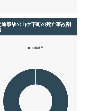
交通事故の山ケ下町の死亡事故割
合