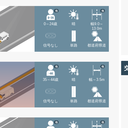
他
他
0～24歳
晴
幅9.0～
13.0m
信号なし
単路
都道府県道
他
他
35～44歳
晴
幅～3.5m
信号なし
単路
都道府県道
他
他