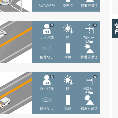
３灯式信号
交差点
都道府県道
他
他
55～64歳
晴
幅5.5～
9.0m
信号なし
単路
都道府県道
他
他
25～34歳
晴
幅3.5～
5.5m
信号なし
単路
都道府県道