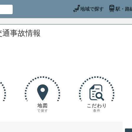
地域で探す
駅・路
交通事故情報
地図
こだわり
で探す
条件