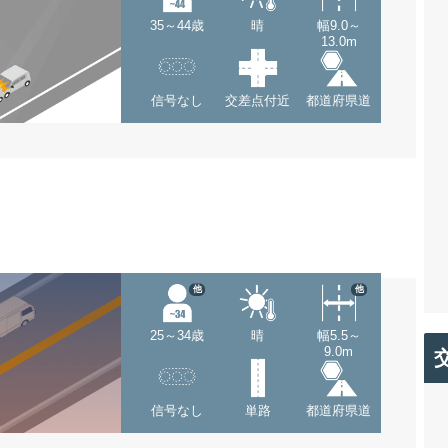
35～44歳
晴
幅9.0～
13.0m
信号なし
交差点付近
都道府県道
他
他
25～34歳
晴
幅5.5～
9.0m
信号なし
単路
都道府県道