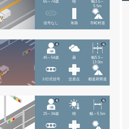
65～74歳
晴
幅3.5～
5.5m
信号なし
単路
市町村道
他
他
45～54歳
曇
幅5.5～
13.0m
３灯式信号
交差点
都道府県道
他
他
25～34歳
晴
幅～5.5m