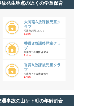
事故発生地点の近くの学童保育
大岡南A放課後児童ク
ラブ
沼津市大岡 1330-2
1.1km
香貫B放課後児童クラ
ブ
沼津市下香貫猪沼 986
1.4km
香貫A放課後児童クラ
ブ
沼津市下香貫猪沼 986
1.4km
交通事故の山ケ下町の年齢割合