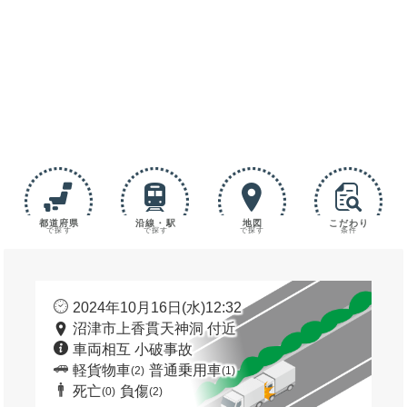
都道府県
沿線・駅
地図
こだわり
で探す
で探す
で探す
条件
2024年10月16日(水)12:32
沼津市上香貫天神洞 付近
車両相互 小破事故
軽貨物車
普通乗用車
(2)
(1)
死亡
負傷
(0)
(2)