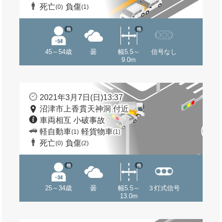
死亡
負傷
(0)
(1)
他
他
45～54歳
曇
幅5.5～
信号なし
9.0m
2021年3月7日(日)13:37
沼津市上香貫天神洞 付近
車両相互 小破事故
軽自動車
軽貨物車
(1)
(1)
死亡
負傷
(0)
(2)
他
他
25～34歳
曇
幅5.5～
３灯式信号
13.0m