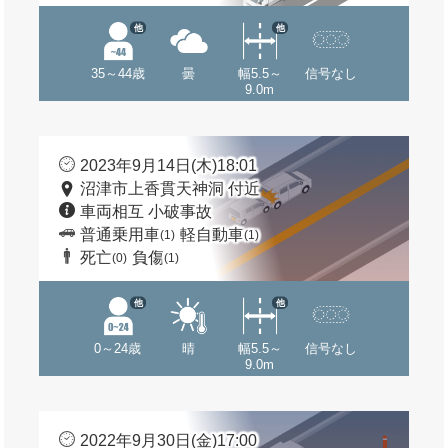
他
他
35～44歳
曇
幅5.5～
信号なし
9.0m
2023年9月14日(木)18:01
沼津市上香貫天神洞 付近
車両相互 小破事故
普通乗用車
軽自動車
(1)
(1)
死亡
負傷
(0)
(1)
他
他
0～24歳
晴
幅5.5～
信号なし
9.0m
2022年9月30日(金)17:00