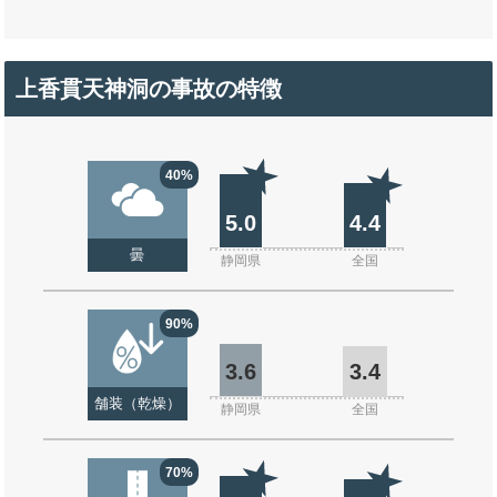
上香貫天神洞の事故の特徴
40%
5.0
4.4
曇
静岡県
全国
90%
3.6
3.4
舗装（乾燥）
静岡県
全国
70%