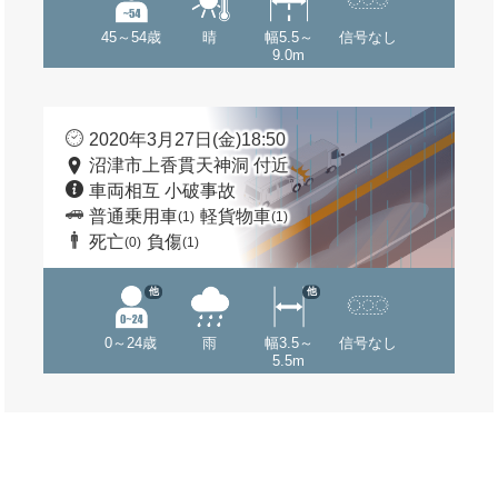
45～54歳
晴
幅5.5～
信号なし
9.0m
2020年3月27日(金)18:50
沼津市上香貫天神洞 付近
車両相互 小破事故
普通乗用車
軽貨物車
(1)
(1)
死亡
負傷
(0)
(1)
他
他
0～24歳
雨
幅3.5～
信号なし
5.5m