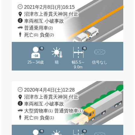
2021年2月8日(月)16:15
沼津市上香貫天神洞 付近
車両相互 小破事故
普通乗用車
(2)
死亡
負傷
(0)
(2)
他
他
25～34歳
晴
幅5.5～
信号なし
9.0m
2020年4月4日(土)12:28
沼津市上香貫天神洞 付近
車両相互 小破事故
大型貨物車
普通貨物車
(1)
(1)
死亡
負傷
(0)
(1)
他
他