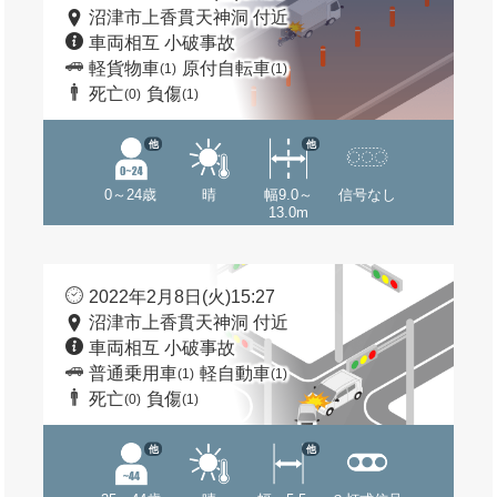
沼津市上香貫天神洞 付近
車両相互 小破事故
軽貨物車
原付自転車
(1)
(1)
死亡
負傷
(0)
(1)
他
他
0～24歳
晴
幅9.0～
信号なし
13.0m
2022年2月8日(火)15:27
沼津市上香貫天神洞 付近
車両相互 小破事故
普通乗用車
軽自動車
(1)
(1)
死亡
負傷
(0)
(1)
他
他