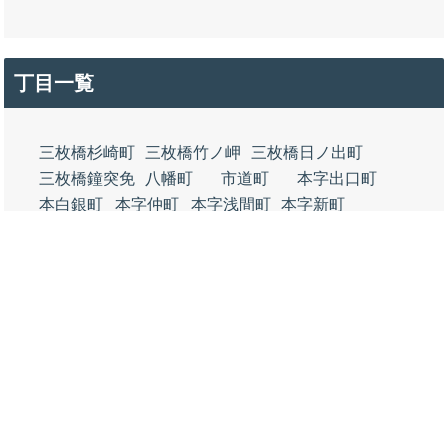
丁目一覧
三枚橋杉崎町
三枚橋竹ノ岬
三枚橋日ノ出町
三枚橋鐘突免
八幡町
市道町
本字出口町
本白銀町
本字仲町
本字浅間町
本字新町
本錦町
本丸子町
本字下小路町
本字宮町
本蛇松
本字下河原町
本字下河原街出口
本字下一丁田
本字前田
本字千本郷林
本字千本
本松下
本西松下
本字松下七反田
本字千本港口
旭町
下河原町
千本緑町一丁目
千本緑町二丁目
千本緑町三丁目
千本常盤町
常盤町一丁目
常盤町二丁目
常盤町三丁目
千本東町
千本中町
千本西町
千本港町
春日町
蓼原町
上香貫仰天峰