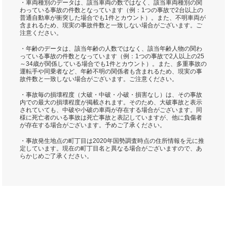
・車両種別のデータは、該当車両の数ではなく、該当車両種別の関
わっている事故の件数となっています（例：1つの事故で2台以上の
普通自動車が衝突した場合でも1件とカウント）。また、不明車両が
含まれるため、現実の事故件数と一致しない場合がございます。ご
注意ください。
・年齢のデータは、該当年齢の人数ではなく、該当年齢人物の関わ
っている事故の件数となっています（例：1つの事故で2人以上の25
～34歳が関係している場合でも1件とカウント）。また、多重事故の
運転手や同乗者など、年齢不明の関係者も含まれるため、現実の事
故件数と一致しない場合がございます。ご注意ください。
・事故毎の損壊程度（大破・中破・小破・損害なし）は、その事故
内での最大の損壊程度が掲載されます。そのため、大破事故と表示
されていても、中破や小破の車両が存在する場合がございます。同
様に死亡者のいる事故は死亡事故と表記していますが、他に負傷者
が存在する場合がございます。予めご了承ください。
・事故発生地点の町丁目は2020年国勢調査時点の住所情報を元に推
定しています。現在の町丁目名と異なる場合がございますので、あ
らかじめご了承ください。