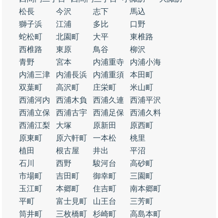
松長
今沢
志下
馬込
獅子浜
江浦
多比
口野
蛇松町
北園町
大平
東椎路
西椎路
東原
鳥谷
柳沢
青野
宮本
内浦重寺
内浦小海
内浦三津
内浦長浜
内浦重須
本田町
双葉町
高沢町
庄栄町
米山町
西浦河内
西浦木負
西浦久連
西浦平沢
西浦立保
西浦古宇
西浦足保
西浦久料
西浦江梨
大塚
原新田
原西町
原東町
原六軒町
一本松
桃里
植田
根古屋
井出
平沼
石川
西野
駿河台
高砂町
市場町
吉田町
御幸町
三園町
玉江町
本郷町
住吉町
南本郷町
平町
富士見町
山王台
三芳町
筒井町
三枚橋町
杉崎町
高島本町