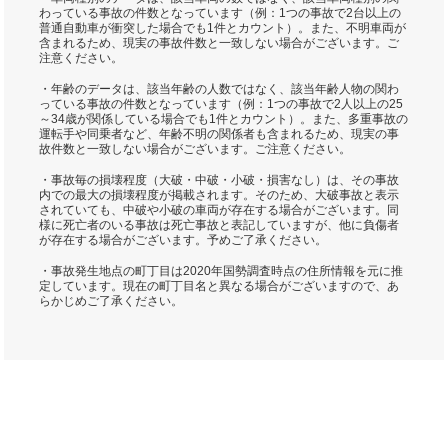
わっている事故の件数となっています（例：1つの事故で2台以上の
普通自動車が衝突した場合でも1件とカウント）。また、不明車両が
含まれるため、現実の事故件数と一致しない場合がございます。ご
注意ください。
・年齢のデータは、該当年齢の人数ではなく、該当年齢人物の関わ
っている事故の件数となっています（例：1つの事故で2人以上の25
～34歳が関係している場合でも1件とカウント）。また、多重事故の
運転手や同乗者など、年齢不明の関係者も含まれるため、現実の事
故件数と一致しない場合がございます。ご注意ください。
・事故毎の損壊程度（大破・中破・小破・損害なし）は、その事故
内での最大の損壊程度が掲載されます。そのため、大破事故と表示
されていても、中破や小破の車両が存在する場合がございます。同
様に死亡者のいる事故は死亡事故と表記していますが、他に負傷者
が存在する場合がございます。予めご了承ください。
・事故発生地点の町丁目は2020年国勢調査時点の住所情報を元に推
定しています。現在の町丁目名と異なる場合がございますので、あ
らかじめご了承ください。