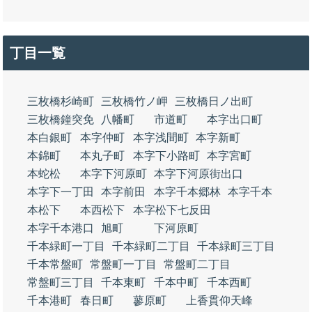
丁目一覧
三枚橋杉崎町
三枚橋竹ノ岬
三枚橋日ノ出町
三枚橋鐘突免
八幡町
市道町
本字出口町
本白銀町
本字仲町
本字浅間町
本字新町
本錦町
本丸子町
本字下小路町
本字宮町
本蛇松
本字下河原町
本字下河原街出口
本字下一丁田
本字前田
本字千本郷林
本字千本
本松下
本西松下
本字松下七反田
本字千本港口
旭町
下河原町
千本緑町一丁目
千本緑町二丁目
千本緑町三丁目
千本常盤町
常盤町一丁目
常盤町二丁目
常盤町三丁目
千本東町
千本中町
千本西町
千本港町
春日町
蓼原町
上香貫仰天峰