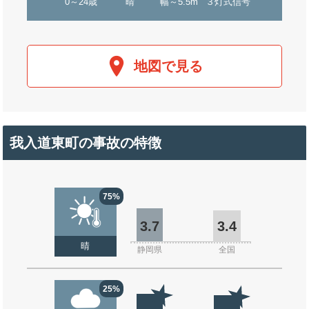
0～24歳
晴
幅～5.5m
３灯式信号
地図で見る
我入道東町の事故の特徴
75%
3.7
3.4
晴
静岡県
全国
25%