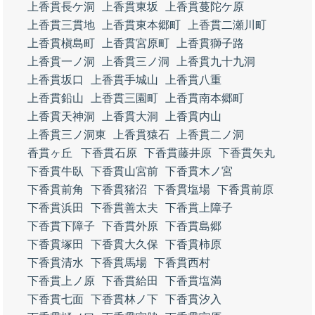
上香貫長ケ洞
上香貫東坂
上香貫蔓陀ケ原
上香貫三貫地
上香貫東本郷町
上香貫二瀬川町
上香貫槇島町
上香貫宮原町
上香貫獅子路
上香貫一ノ洞
上香貫三ノ洞
上香貫九十九洞
上香貫坂口
上香貫手城山
上香貫八重
上香貫鉛山
上香貫三園町
上香貫南本郷町
上香貫天神洞
上香貫大洞
上香貫内山
上香貫三ノ洞東
上香貫猿石
上香貫二ノ洞
香貫ヶ丘
下香貫石原
下香貫藤井原
下香貫矢丸
下香貫牛臥
下香貫山宮前
下香貫木ノ宮
下香貫前角
下香貫猪沼
下香貫塩場
下香貫前原
下香貫浜田
下香貫善太夫
下香貫上障子
下香貫下障子
下香貫外原
下香貫島郷
下香貫塚田
下香貫大久保
下香貫柿原
下香貫清水
下香貫馬場
下香貫西村
下香貫上ノ原
下香貫給田
下香貫塩満
下香貫七面
下香貫林ノ下
下香貫汐入