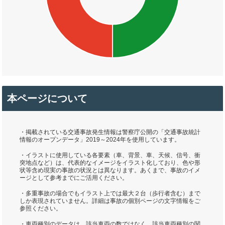
本ページについて
・掲載されている交通事故発生情報は警察庁公開の「交通事故統計
情報のオープンデータ」2019～2024年を使用しています。
・イラストに使用している各要素（車、背景、車、天候、信号、衝
突地点など）は、代表的なイメージをイラスト化しており、色や形
状等含め現実の事故の状況とは異なります。あくまで、事故のイメ
ージとして参考までにご活用ください。
・多重事故の場合でもイラスト上では最大２台（歩行者含む）まで
しか表現されていません。詳細は事故の個別ページの文字情報をご
参照ください。
・車両種別のデータは、該当車両の数ではなく、該当車両種別の関