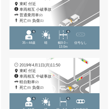
東町 付近
車両相互 小破事故
普通乗用車
(2)
死亡
負傷
(0)
(1)
他
他
35～44歳
晴
幅9.0～
信号なし
13.0m
2019年4月1日(月)11:50
東町 付近
車両相互 中破事故
軽自動車
(2)
死亡
負傷
(0)
(2)
他
他