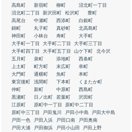
高島町
新宿町
柳町
沼北町一丁目
沼北町二丁目
新沢田町
松沢町
豊町
高尾台
中瀬町
西添町
白銀町
錦町
丸子町
真砂町
北高島町
神田町
小林台
寿町
大手町
大手町一丁目
大手町二丁目
大手町三丁目
大手町四丁目
大手町五丁目
山ケ下町
北今沢
五月町
泉町
添地町
西条町
上土町
町方町
末広町
幸町
大門町
通横町
魚町
本町
東宮後町
浅間町
下本町
くまたか町
仲町
新町
中原町
西島町
黒瀬町
日ノ出町
若葉町
沢田町
江原町
原町中一丁目
原町中二丁目
原町中三丁目
戸田鬼川
戸田小中島
戸田大中島
戸田一色
戸田入浜
戸田口南
戸田奥南
戸田大浦
戸田御浜
戸田小山田
戸田上野