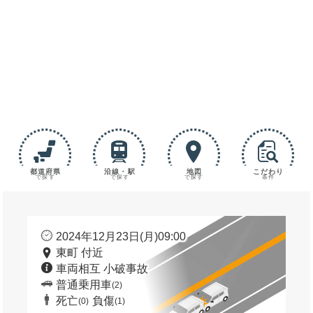
都道府県
沿線・駅
地図
こだわり
で探す
で探す
で探す
条件
2024年12月23日(月)09:00
東町 付近
車両相互 小破事故
普通乗用車
(2)
死亡
負傷
(0)
(1)