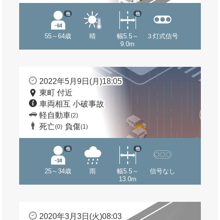
他
他
55～64歳
晴
幅5.5～
３灯式信号
9.0m
2022年5月9日(月)18:05
東町 付近
車両相互 小破事故
軽自動車
(2)
死亡
負傷
(0)
(1)
他
他
25～34歳
雨
幅5.5～
信号なし
13.0m
2020年3月3日(火)08:03