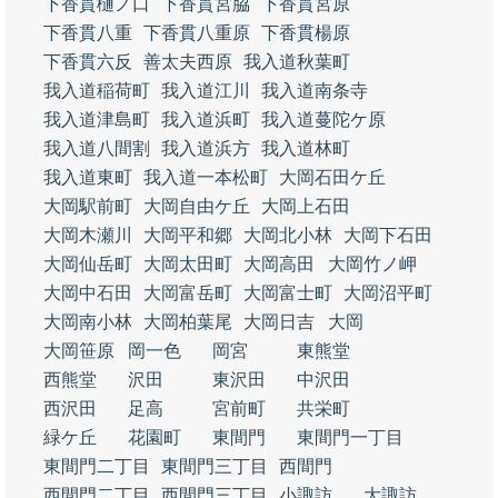
下香貫樋ノ口
下香貫宮脇
下香貫宮原
下香貫八重
下香貫八重原
下香貫楊原
下香貫六反
善太夫西原
我入道秋葉町
我入道稲荷町
我入道江川
我入道南条寺
我入道津島町
我入道浜町
我入道蔓陀ケ原
我入道八間割
我入道浜方
我入道林町
我入道東町
我入道一本松町
大岡石田ケ丘
大岡駅前町
大岡自由ケ丘
大岡上石田
大岡木瀬川
大岡平和郷
大岡北小林
大岡下石田
大岡仙岳町
大岡太田町
大岡高田
大岡竹ノ岬
大岡中石田
大岡富岳町
大岡富士町
大岡沼平町
大岡南小林
大岡柏葉尾
大岡日吉
大岡
大岡笹原
岡一色
岡宮
東熊堂
西熊堂
沢田
東沢田
中沢田
西沢田
足高
宮前町
共栄町
緑ケ丘
花園町
東間門
東間門一丁目
東間門二丁目
東間門三丁目
西間門
西間門二丁目
西間門三丁目
小諏訪
大諏訪