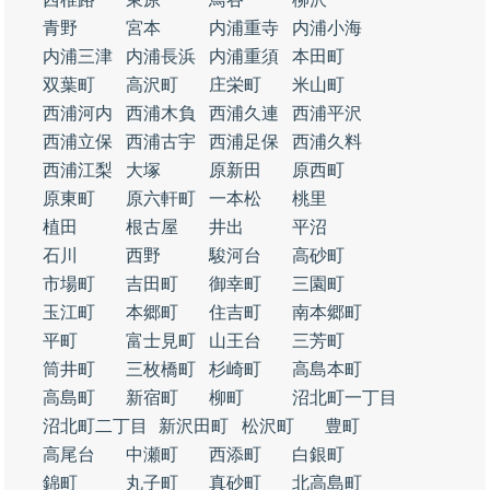
青野
宮本
内浦重寺
内浦小海
内浦三津
内浦長浜
内浦重須
本田町
双葉町
高沢町
庄栄町
米山町
西浦河内
西浦木負
西浦久連
西浦平沢
西浦立保
西浦古宇
西浦足保
西浦久料
西浦江梨
大塚
原新田
原西町
原東町
原六軒町
一本松
桃里
植田
根古屋
井出
平沼
石川
西野
駿河台
高砂町
市場町
吉田町
御幸町
三園町
玉江町
本郷町
住吉町
南本郷町
平町
富士見町
山王台
三芳町
筒井町
三枚橋町
杉崎町
高島本町
高島町
新宿町
柳町
沼北町一丁目
沼北町二丁目
新沢田町
松沢町
豊町
高尾台
中瀬町
西添町
白銀町
錦町
丸子町
真砂町
北高島町