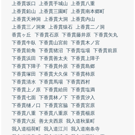
上香貫坂口
上香貫手城山
上香貫八重
上香貫鉛山
上香貫三園町
上香貫南本郷町
上香貫天神洞
上香貫大洞
上香貫内山
上香貫三ノ洞東
上香貫猿石
上香貫二ノ洞
香貫ヶ丘
下香貫石原
下香貫藤井原
下香貫矢丸
下香貫牛臥
下香貫山宮前
下香貫木ノ宮
下香貫前角
下香貫猪沼
下香貫塩場
下香貫前原
下香貫浜田
下香貫善太夫
下香貫上障子
下香貫下障子
下香貫外原
下香貫島郷
下香貫塚田
下香貫大久保
下香貫柿原
下香貫清水
下香貫馬場
下香貫西村
下香貫上ノ原
下香貫給田
下香貫塩満
下香貫七面
下香貫林ノ下
下香貫汐入
下香貫樋ノ口
下香貫宮脇
下香貫宮原
下香貫八重
下香貫八重原
下香貫楊原
下香貫六反
善太夫西原
我入道秋葉町
我入道稲荷町
我入道江川
我入道南条寺