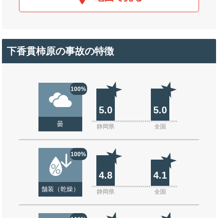
下香貫柿原の事故の特徴
100%
5.0
5.0
曇
静岡県
全国
100%
4.8
4.1
舗装（乾燥）
静岡県
全国