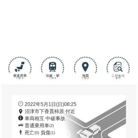
都道府県
沿線・駅
地図
こだわり
で探す
で探す
で探す
条件
2022年5月1日(日)08:25
沼津市下香貫柿原 付近
車両相互 中破事故
普通乗用車
(2)
死亡
負傷
(0)
(1)