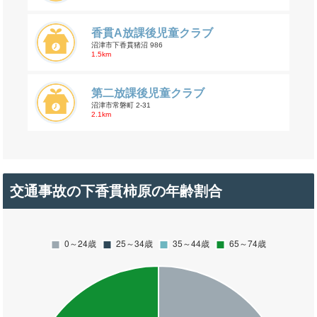
香貫A放課後児童クラブ
沼津市下香貫猪沼 986
1.5km
第二放課後児童クラブ
沼津市常磐町 2-31
2.1km
交通事故の下香貫柿原の年齢割合