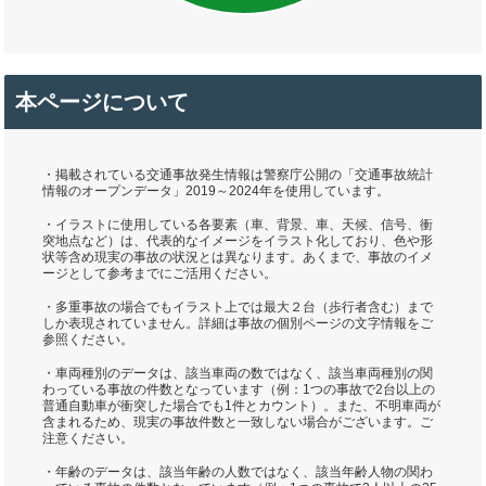
本ページについて
・掲載されている交通事故発生情報は警察庁公開の「交通事故統計
情報のオープンデータ」2019～2024年を使用しています。
・イラストに使用している各要素（車、背景、車、天候、信号、衝
突地点など）は、代表的なイメージをイラスト化しており、色や形
状等含め現実の事故の状況とは異なります。あくまで、事故のイメ
ージとして参考までにご活用ください。
・多重事故の場合でもイラスト上では最大２台（歩行者含む）まで
しか表現されていません。詳細は事故の個別ページの文字情報をご
参照ください。
・車両種別のデータは、該当車両の数ではなく、該当車両種別の関
わっている事故の件数となっています（例：1つの事故で2台以上の
普通自動車が衝突した場合でも1件とカウント）。また、不明車両が
含まれるため、現実の事故件数と一致しない場合がございます。ご
注意ください。
・年齢のデータは、該当年齢の人数ではなく、該当年齢人物の関わ