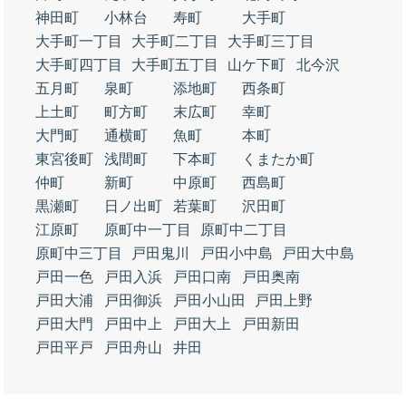
神田町
小林台
寿町
大手町
大手町一丁目
大手町二丁目
大手町三丁目
大手町四丁目
大手町五丁目
山ケ下町
北今沢
五月町
泉町
添地町
西条町
上土町
町方町
末広町
幸町
大門町
通横町
魚町
本町
東宮後町
浅間町
下本町
くまたか町
仲町
新町
中原町
西島町
黒瀬町
日ノ出町
若葉町
沢田町
江原町
原町中一丁目
原町中二丁目
原町中三丁目
戸田鬼川
戸田小中島
戸田大中島
戸田一色
戸田入浜
戸田口南
戸田奥南
戸田大浦
戸田御浜
戸田小山田
戸田上野
戸田大門
戸田中上
戸田大上
戸田新田
戸田平戸
戸田舟山
井田