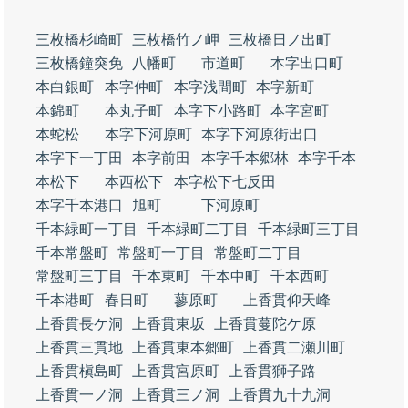
三枚橋杉崎町
三枚橋竹ノ岬
三枚橋日ノ出町
三枚橋鐘突免
八幡町
市道町
本字出口町
本白銀町
本字仲町
本字浅間町
本字新町
本錦町
本丸子町
本字下小路町
本字宮町
本蛇松
本字下河原町
本字下河原街出口
本字下一丁田
本字前田
本字千本郷林
本字千本
本松下
本西松下
本字松下七反田
本字千本港口
旭町
下河原町
千本緑町一丁目
千本緑町二丁目
千本緑町三丁目
千本常盤町
常盤町一丁目
常盤町二丁目
常盤町三丁目
千本東町
千本中町
千本西町
千本港町
春日町
蓼原町
上香貫仰天峰
上香貫長ケ洞
上香貫東坂
上香貫蔓陀ケ原
上香貫三貫地
上香貫東本郷町
上香貫二瀬川町
上香貫槇島町
上香貫宮原町
上香貫獅子路
上香貫一ノ洞
上香貫三ノ洞
上香貫九十九洞