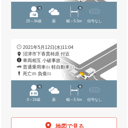
他
他
25～34歳
曇
幅～5.5m
信号なし
2021年5月12日(水)11:04
沼津市下香貫柿原 付近
車両相互 小破事故
普通乗用車
軽自動車
(1)
(1)
死亡
負傷
(0)
(1)
他
他
0～24歳
曇
幅～5.5m
信号なし
地図で見る