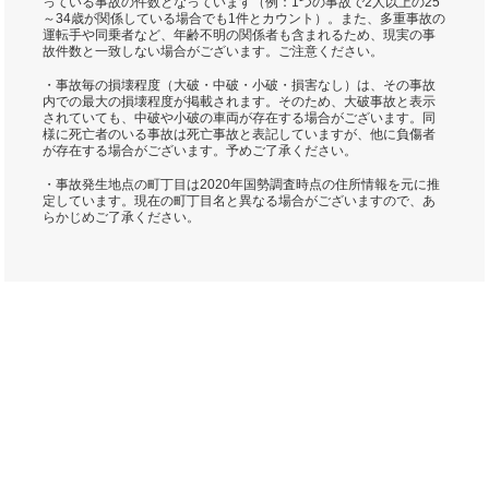
っている事故の件数となっています（例：1つの事故で2人以上の25
～34歳が関係している場合でも1件とカウント）。また、多重事故の
運転手や同乗者など、年齢不明の関係者も含まれるため、現実の事
故件数と一致しない場合がございます。ご注意ください。
・事故毎の損壊程度（大破・中破・小破・損害なし）は、その事故
内での最大の損壊程度が掲載されます。そのため、大破事故と表示
されていても、中破や小破の車両が存在する場合がございます。同
様に死亡者のいる事故は死亡事故と表記していますが、他に負傷者
が存在する場合がございます。予めご了承ください。
・事故発生地点の町丁目は2020年国勢調査時点の住所情報を元に推
定しています。現在の町丁目名と異なる場合がございますので、あ
らかじめご了承ください。