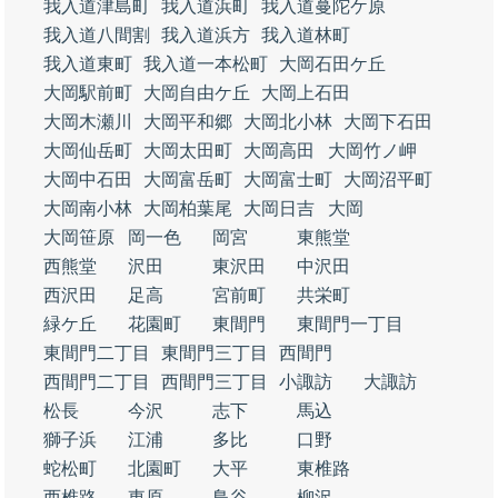
我入道津島町
我入道浜町
我入道蔓陀ケ原
我入道八間割
我入道浜方
我入道林町
我入道東町
我入道一本松町
大岡石田ケ丘
大岡駅前町
大岡自由ケ丘
大岡上石田
大岡木瀬川
大岡平和郷
大岡北小林
大岡下石田
大岡仙岳町
大岡太田町
大岡高田
大岡竹ノ岬
大岡中石田
大岡富岳町
大岡富士町
大岡沼平町
大岡南小林
大岡柏葉尾
大岡日吉
大岡
大岡笹原
岡一色
岡宮
東熊堂
西熊堂
沢田
東沢田
中沢田
西沢田
足高
宮前町
共栄町
緑ケ丘
花園町
東間門
東間門一丁目
東間門二丁目
東間門三丁目
西間門
西間門二丁目
西間門三丁目
小諏訪
大諏訪
松長
今沢
志下
馬込
獅子浜
江浦
多比
口野
蛇松町
北園町
大平
東椎路
西椎路
東原
鳥谷
柳沢