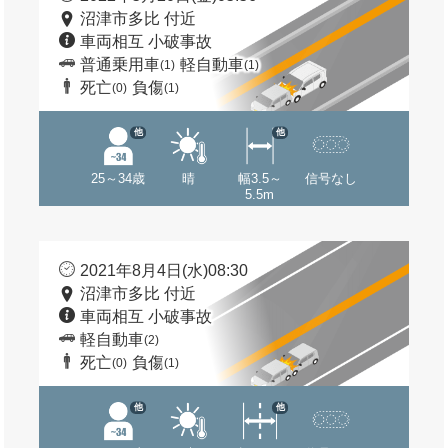
沼津市多比 付近
車両相互 小破事故
普通乗用車
軽自動車
(1)
(1)
死亡
負傷
(0)
(1)
他
他
25～34歳
晴
幅3.5～
信号なし
5.5m
2021年8月4日(水)08:30
沼津市多比 付近
車両相互 小破事故
軽自動車
(2)
死亡
負傷
(0)
(1)
他
他