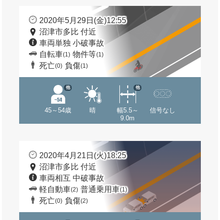
2020年5月29日(金)12:55
沼津市多比 付近
車両単独 小破事故
自転車
物件等
(1)
(1)
死亡
負傷
(0)
(1)
他
他
45～54歳
晴
幅5.5～
信号なし
9.0m
2020年4月21日(火)18:25
沼津市多比 付近
車両相互 中破事故
軽自動車
普通乗用車
(2)
(1)
死亡
負傷
(0)
(2)