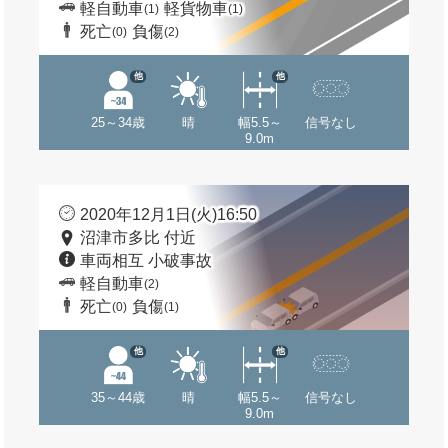
軽自動車
軽貨物車
(1)
(1)
死亡
負傷
(0)
(2)
他
他
25～34歳
晴
幅5.5～
信号なし
9.0m
2020年12月1日(火)16:50
沼津市多比 付近
車両相互 小破事故
軽自動車
(2)
死亡
負傷
(0)
(1)
他
他
35～44歳
晴
幅5.5～
信号なし
9.0m