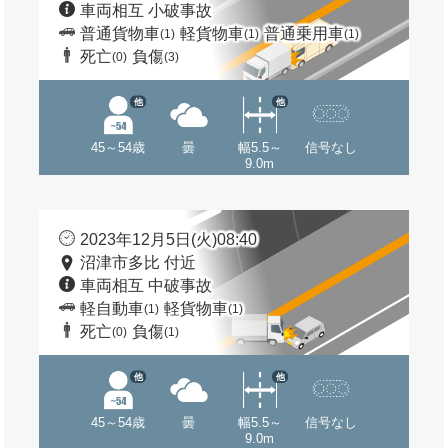
車両相互 小破事故
普通貨物車
軽貨物車
普通乗用車
(1)
(1)
(1)
死亡
負傷
(0)
(3)
他
他
45～54歳
曇
幅5.5～
信号なし
9.0m
2023年12月5日(火)08:40
沼津市多比 付近
車両相互 中破事故
軽自動車
軽貨物車
(1)
(1)
死亡
負傷
(0)
(1)
他
他
45～54歳
曇
幅5.5～
信号なし
9.0m