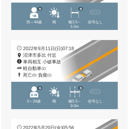
他
他
35～44歳
晴
幅3.5～
信号なし
5.5m
2022年9月11日(日)07:18
沼津市多比 付近
車両相互 小破事故
軽自動車
(2)
死亡
負傷
(0)
(2)
他
他
0～24歳
晴
幅5.5～
信号なし
9.0m
2022年5月20日(金)05:56