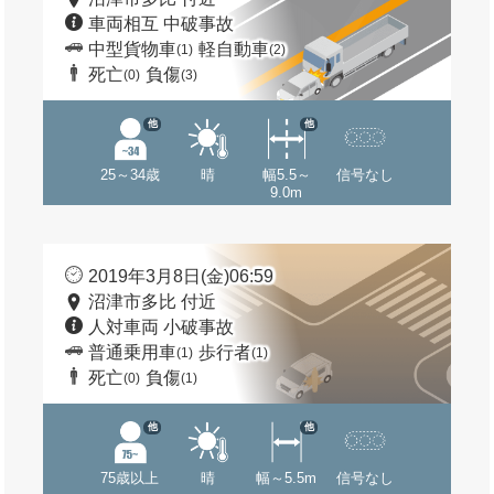
車両相互 中破事故
中型貨物車
軽自動車
(1)
(2)
死亡
負傷
(0)
(3)
他
他
25～34歳
晴
幅5.5～
信号なし
9.0m
2019年3月8日(金)06:59
沼津市多比 付近
人対車両 小破事故
普通乗用車
歩行者
(1)
(1)
死亡
負傷
(0)
(1)
他
他
75歳以上
晴
幅～5.5m
信号なし