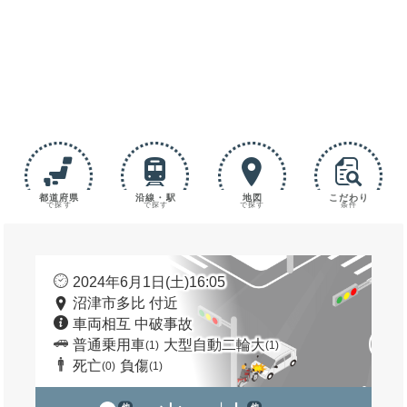
都道府県
沿線・駅
地図
こだわり
で探す
で探す
で探す
条件
2024年6月1日(土)16:05
沼津市多比 付近
車両相互 中破事故
普通乗用車
大型自動二輪大
(1)
(1)
死亡
負傷
(0)
(1)
他
他