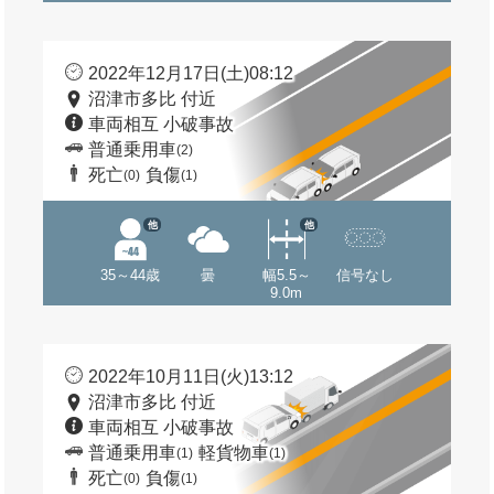
2022年12月17日(土)08:12
沼津市多比 付近
車両相互 小破事故
普通乗用車
(2)
死亡
負傷
(0)
(1)
他
他
35～44歳
曇
幅5.5～
信号なし
9.0m
2022年10月11日(火)13:12
沼津市多比 付近
車両相互 小破事故
普通乗用車
軽貨物車
(1)
(1)
死亡
負傷
(0)
(1)