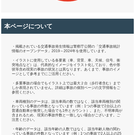
本ページについて
・掲載されている交通事故発生情報は警察庁公開の「交通事故統計
情報のオープンデータ」2019～2024年を使用しています。
・イラストに使用している各要素（車、背景、車、天候、信号、衝
突地点など）は、代表的なイメージをイラスト化しており、色や形
状等含め現実の事故の状況とは異なります。あくまで、事故のイメ
ージとして参考までにご活用ください。
・多重事故の場合でもイラスト上では最大２台（歩行者含む）まで
しか表現されていません。詳細は事故の個別ページの文字情報をご
参照ください。
・車両種別のデータは、該当車両の数ではなく、該当車両種別の関
わっている事故の件数となっています（例：1つの事故で2台以上の
普通自動車が衝突した場合でも1件とカウント）。また、不明車両が
含まれるため、現実の事故件数と一致しない場合がございます。ご
注意ください。
・年齢のデータは、該当年齢の人数ではなく、該当年齢人物の関わ
っている事故の件数となっています（例：1つの事故で2人以上の25