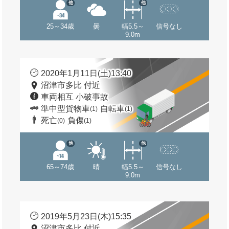
他
他
25～34歳
曇
幅5.5～
信号なし
9.0m
2020年1月11日(土)13:40
沼津市多比 付近
車両相互 小破事故
準中型貨物車
自転車
(1)
(1)
死亡
負傷
(0)
(1)
他
他
65～74歳
晴
幅5.5～
信号なし
9.0m
2019年5月23日(木)15:35
沼津市多比 付近