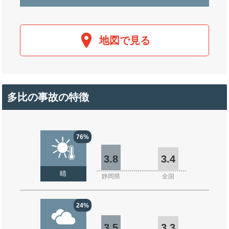
地図で見る
多比の事故の特徴
76%
3.8
3.4
晴
静岡県
全国
24%
3.5
3.3