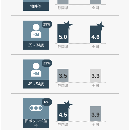
物件等
静岡県
全国
29%
5.0
4.6
25～34歳
静岡県
全国
21%
3.5
3.3
45～54歳
静岡県
全国
6%
4.5
3.9
押ボタン式信
静岡県
全国
号