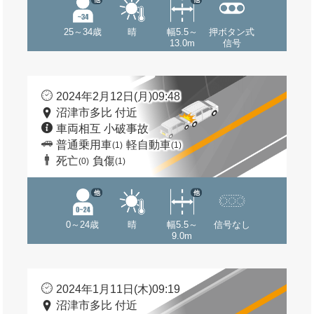
25～34歳
晴
幅5.5～
押ボタン式
13.0m
信号
2024年2月12日(月)09:48
沼津市多比 付近
車両相互 小破事故
普通乗用車
軽自動車
(1)
(1)
死亡
負傷
(0)
(1)
他
他
0～24歳
晴
幅5.5～
信号なし
9.0m
2024年1月11日(木)09:19
沼津市多比 付近