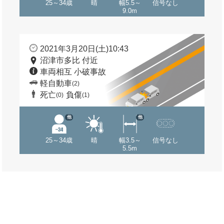
25～34歳
晴
幅5.5～
信号なし
9.0m
2021年3月20日(土)10:43
沼津市多比 付近
車両相互 小破事故
軽自動車
(2)
死亡
負傷
(0)
(1)
他
他
25～34歳
晴
幅3.5～
信号なし
5.5m