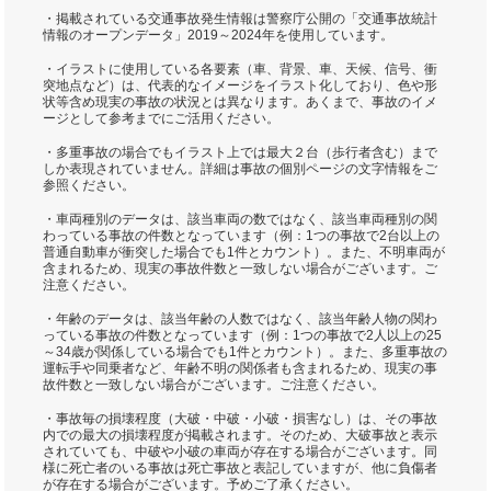
・掲載されている交通事故発生情報は警察庁公開の「交通事故統計
情報のオープンデータ」2019～2024年を使用しています。
・イラストに使用している各要素（車、背景、車、天候、信号、衝
突地点など）は、代表的なイメージをイラスト化しており、色や形
状等含め現実の事故の状況とは異なります。あくまで、事故のイメ
ージとして参考までにご活用ください。
・多重事故の場合でもイラスト上では最大２台（歩行者含む）まで
しか表現されていません。詳細は事故の個別ページの文字情報をご
参照ください。
・車両種別のデータは、該当車両の数ではなく、該当車両種別の関
わっている事故の件数となっています（例：1つの事故で2台以上の
普通自動車が衝突した場合でも1件とカウント）。また、不明車両が
含まれるため、現実の事故件数と一致しない場合がございます。ご
注意ください。
・年齢のデータは、該当年齢の人数ではなく、該当年齢人物の関わ
っている事故の件数となっています（例：1つの事故で2人以上の25
～34歳が関係している場合でも1件とカウント）。また、多重事故の
運転手や同乗者など、年齢不明の関係者も含まれるため、現実の事
故件数と一致しない場合がございます。ご注意ください。
・事故毎の損壊程度（大破・中破・小破・損害なし）は、その事故
内での最大の損壊程度が掲載されます。そのため、大破事故と表示
されていても、中破や小破の車両が存在する場合がございます。同
様に死亡者のいる事故は死亡事故と表記していますが、他に負傷者
が存在する場合がございます。予めご了承ください。