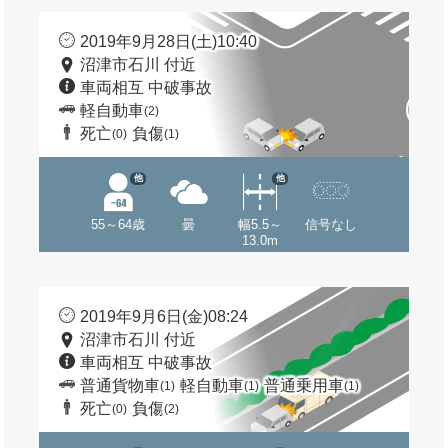
2019年9月28日(土)10:40
沼津市石川 付近
車両相互 中破事故
軽自動車
(2)
死亡
負傷
(0)
(1)
他
他
55～64歳
曇
幅5.5～
信号なし
13.0m
2019年9月6日(金)08:24
沼津市石川 付近
車両相互 中破事故
普通貨物車
軽自動車
普通乗用車
(1)
(1)
(1)
死亡
負傷
(0)
(2)