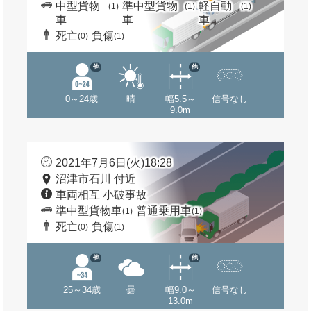
中型貨物
準中型貨物
軽自動
(1)
(1)
(1)
車
車
車
死亡
負傷
(0)
(1)
他
他
0～24歳
晴
幅5.5～
信号なし
9.0m
2021年7月6日(火)18:28
沼津市石川 付近
車両相互 小破事故
準中型貨物車
普通乗用車
(1)
(1)
死亡
負傷
(0)
(1)
他
他
25～34歳
曇
幅9.0～
信号なし
13.0m