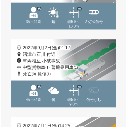
他
他
35～44歳
晴
幅5.5～
３灯式信号
13.0m
2022年9月2日(金)01:17
沼津市石川 付近
車両相互 小破事故
中型貨物車
普通乗用車
(1)
(1)
死亡
負傷
(0)
(1)
他
他
45～54歳
曇
幅5.5～
信号なし
9.0m
2022年7月1日(金)14:25