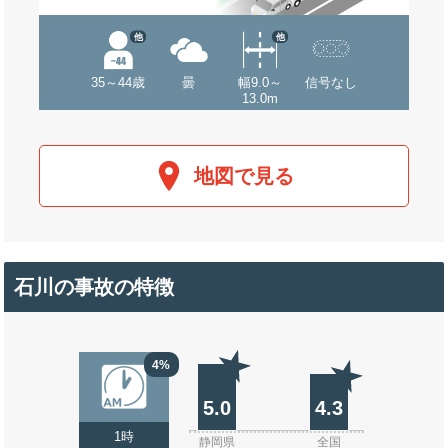
他
他
35～44歳
曇
幅9.0～
信号なし
13.0m
地図で見る
石川の事故の特徴
4%
5.0
4.3
1時
静岡県
全国