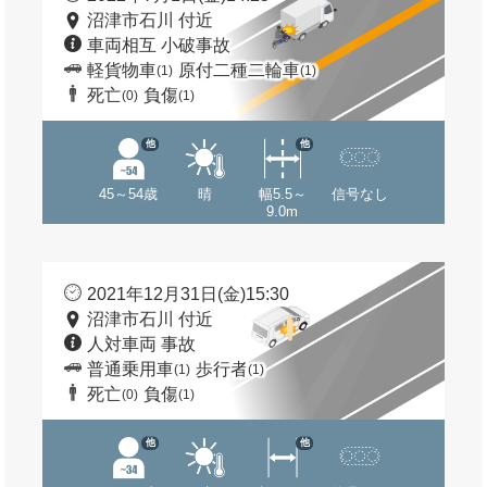
沼津市石川 付近
車両相互 小破事故
軽貨物車
原付二種二輪車
(1)
(1)
死亡
負傷
(0)
(1)
他
他
45～54歳
晴
幅5.5～
信号なし
9.0m
2021年12月31日(金)15:30
沼津市石川 付近
人対車両 事故
普通乗用車
歩行者
(1)
(1)
死亡
負傷
(0)
(1)
他
他