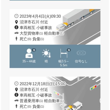
2023年4月4日(火)09:30
沼津市石川 付近
車両相互 小破事故
大型貨物車
軽自動車
(1)
(1)
死亡
負傷
(0)
(1)
他
他
35～44歳
晴
幅3.5～
信号なし
5.5m
2022年12月18日(日)15:00
沼津市石川 付近
車両相互 小破事故
普通乗用車
軽自動車
(1)
(1)
死亡
負傷
(0)
(1)