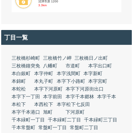
沼津市原 1200
3.3km
丁目一覧
三枚橋杉崎町
三枚橋竹ノ岬
三枚橋日ノ出町
三枚橋鐘突免
八幡町
市道町
本字出口町
本白銀町
本字仲町
本字浅間町
本字新町
本錦町
本丸子町
本字下小路町
本字宮町
本蛇松
本字下河原町
本字下河原街出口
本字下一丁田
本字前田
本字千本郷林
本字千本
本松下
本西松下
本字松下七反田
本字千本港口
旭町
下河原町
千本緑町一丁目
千本緑町二丁目
千本緑町三丁目
千本常盤町
常盤町一丁目
常盤町二丁目