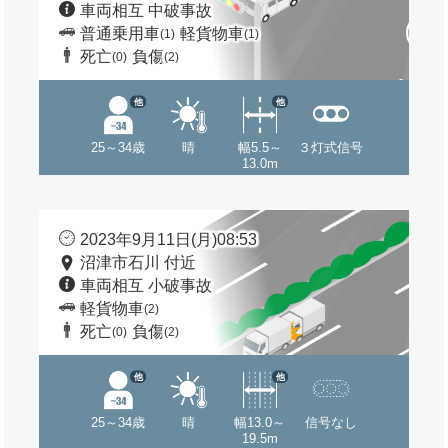
車両相互 中破事故
普通乗用車
軽貨物車
(1)
(1)
死亡
負傷
(0)
(2)
他
他
25～34歳
晴
幅5.5～
３灯式信号
13.0m
2023年9月11日(月)08:53
沼津市石川 付近
車両相互 小破事故
軽貨物車
(2)
死亡
負傷
(0)
(2)
他
他
25～34歳
晴
幅13.0～
信号なし
19.5m