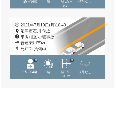
25～34歳
晴
幅3.5～
信号なし
5.5m
2021年7月19日(月)10:40
沼津市石川 付近
車両相互 小破事故
普通乗用車
(2)
死亡
負傷
(0)
(1)
他
他
55～64歳
晴
幅5.5～
信号なし
9.0m