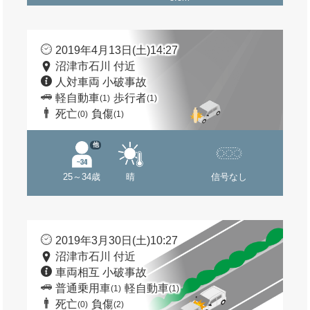
2019年4月13日(土)14:27
沼津市石川 付近
人対車両 小破事故
軽自動車
歩行者
(1)
(1)
死亡
負傷
(0)
(1)
他
25～34歳
晴
信号なし
2019年3月30日(土)10:27
沼津市石川 付近
車両相互 小破事故
普通乗用車
軽自動車
(1)
(1)
死亡
負傷
(0)
(2)