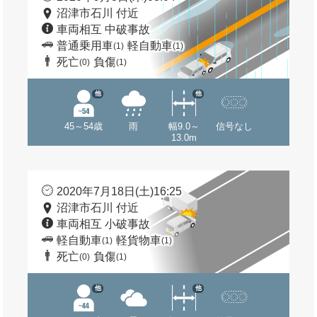
沼津市石川 付近
車両相互 中破事故
普通乗用車
軽自動車
(1)
(1)
死亡
負傷
(0)
(1)
他
他
45～54歳
雨
幅9.0～
信号なし
13.0m
2020年7月18日(土)16:25
沼津市石川 付近
車両相互 小破事故
軽自動車
軽貨物車
(1)
(1)
死亡
負傷
(0)
(1)
他
他