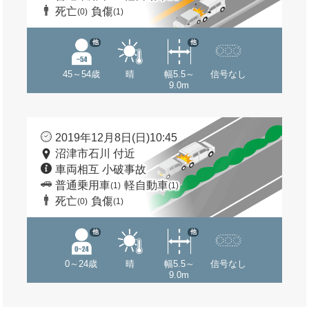
死亡
負傷
(0)
(1)
他
他
45～54歳
晴
幅5.5～
信号なし
9.0m
2019年12月8日(日)10:45
沼津市石川 付近
車両相互 小破事故
普通乗用車
軽自動車
(1)
(1)
死亡
負傷
(0)
(1)
他
他
0～24歳
晴
幅5.5～
信号なし
9.0m