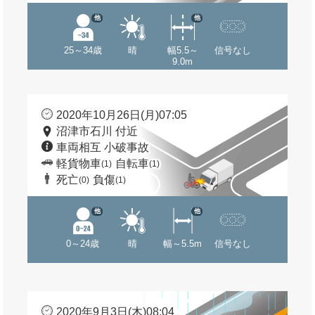
他
他
25～34歳
晴
幅5.5～
信号なし
9.0m
2020年10月26日(月)07:05
沼津市石川 付近
車両相互 小破事故
軽貨物車
自転車
(1)
(1)
死亡
負傷
(0)
(1)
他
他
0～24歳
晴
幅～5.5m
信号なし
2020年9月3日(木)08:04