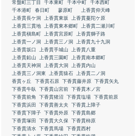
常盤町三丁目
千本東町
千本中町
千本西町
千本港町
春日町
蓼原町
上香貫仰天峰
上香貫長ケ洞
上香貫東坂
上香貫蔓陀ケ原
上香貫三貫地
上香貫東本郷町
上香貫二瀬川町
上香貫槇島町
上香貫宮原町
上香貫獅子路
上香貫一ノ洞
上香貫三ノ洞
上香貫九十九洞
上香貫坂口
上香貫手城山
上香貫八重
上香貫鉛山
上香貫三園町
上香貫南本郷町
上香貫天神洞
上香貫大洞
上香貫内山
上香貫三ノ洞東
上香貫猿石
上香貫二ノ洞
香貫ヶ丘
下香貫石原
下香貫藤井原
下香貫矢丸
下香貫牛臥
下香貫山宮前
下香貫木ノ宮
下香貫前角
下香貫猪沼
下香貫塩場
下香貫前原
下香貫浜田
下香貫善太夫
下香貫上障子
下香貫下障子
下香貫外原
下香貫島郷
下香貫塚田
下香貫大久保
下香貫柿原
下香貫清水
下香貫馬場
下香貫西村