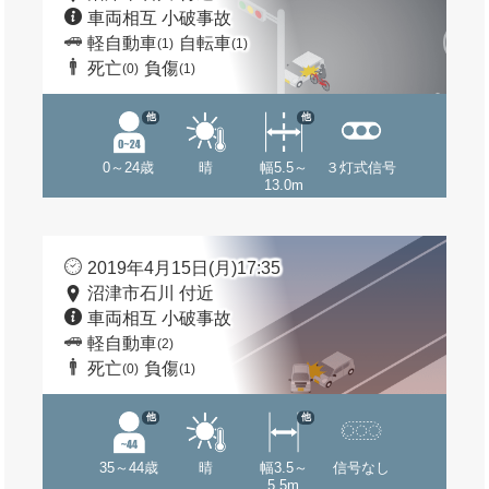
車両相互 小破事故
軽自動車
自転車
(1)
(1)
死亡
負傷
(0)
(1)
他
他
0～24歳
晴
幅5.5～
３灯式信号
13.0m
2019年4月15日(月)17:35
沼津市石川 付近
車両相互 小破事故
軽自動車
(2)
死亡
負傷
(0)
(1)
他
他
35～44歳
晴
幅3.5～
信号なし
5.5m