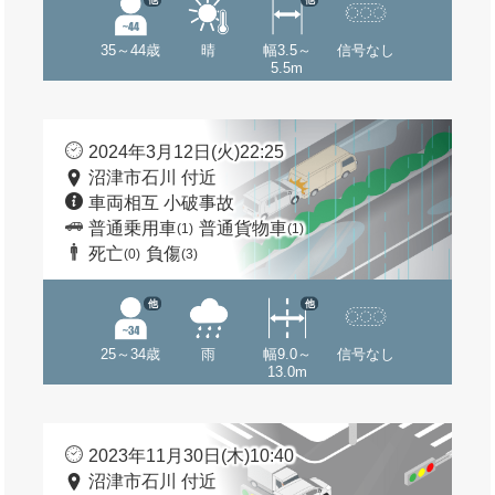
35～44歳
晴
幅3.5～
信号なし
5.5m
2024年3月12日(火)22:25
沼津市石川 付近
車両相互 小破事故
普通乗用車
普通貨物車
(1)
(1)
死亡
負傷
(0)
(3)
他
他
25～34歳
雨
幅9.0～
信号なし
13.0m
2023年11月30日(木)10:40
沼津市石川 付近