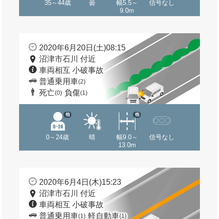
35～44歳
曇
幅5.5～
信号なし
9.0m
2020年6月20日(土)08:15
沼津市石川 付近
車両相互 小破事故
普通乗用車
(2)
死亡
負傷
(0)
(1)
他
他
0～24歳
晴
幅9.0～
信号なし
13.0m
2020年6月4日(木)15:23
沼津市石川 付近
車両相互 小破事故
普通乗用車
軽自動車
(1)
(1)