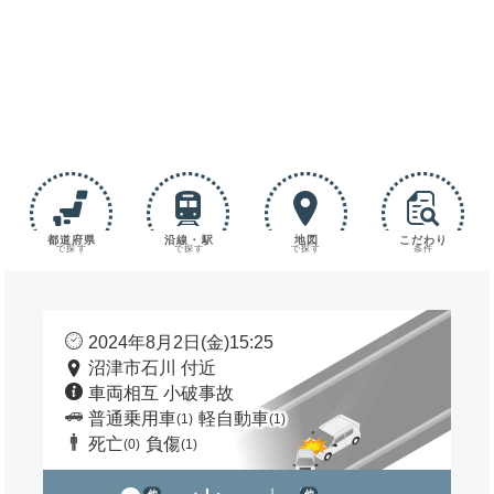
都道府県
沿線・駅
地図
こだわり
で探す
で探す
で探す
条件
2024年8月2日(金)15:25
沼津市石川 付近
車両相互 小破事故
普通乗用車
軽自動車
(1)
(1)
死亡
負傷
(0)
(1)
他
他