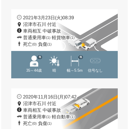
2021年3月23日(火)08:39
沼津市石川 付近
車両相互 中破事故
普通乗用車
軽貨物車
(1)
(1)
死亡
負傷
(0)
(1)
他
他
35～44歳
晴
幅～5.5m
信号なし
2020年11月16日(月)07:42
沼津市石川 付近
車両相互 中破事故
普通乗用車
軽自動車
(1)
(1)
死亡
負傷
(0)
(1)