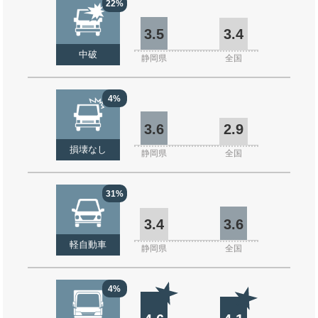
22%
3.5
3.4
中破
静岡県
全国
4%
3.6
2.9
損壊なし
静岡県
全国
31%
3.4
3.6
軽自動車
静岡県
全国
4%