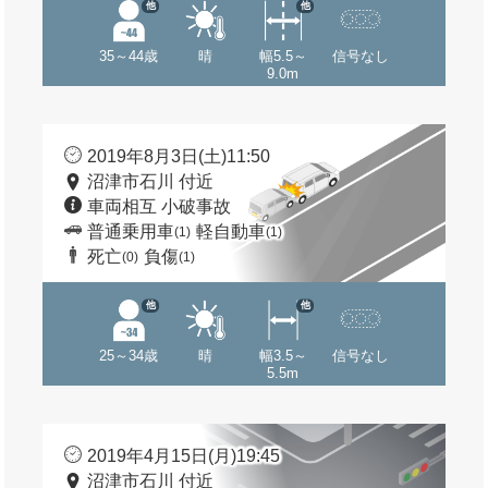
他
他
35～44歳
晴
幅5.5～
信号なし
9.0m
2019年8月3日(土)11:50
沼津市石川 付近
車両相互 小破事故
普通乗用車
軽自動車
(1)
(1)
死亡
負傷
(0)
(1)
他
他
25～34歳
晴
幅3.5～
信号なし
5.5m
2019年4月15日(月)19:45
沼津市石川 付近