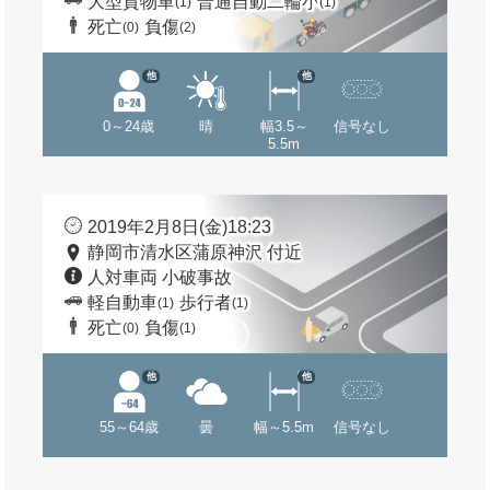
大型貨物車
普通自動二輪小
(1)
(1)
死亡
負傷
(0)
(2)
他
他
0～24歳
晴
幅3.5～
信号なし
5.5m
2019年2月8日(金)18:23
静岡市清水区蒲原神沢 付近
人対車両 小破事故
軽自動車
歩行者
(1)
(1)
死亡
負傷
(0)
(1)
他
他
55～64歳
曇
幅～5.5m
信号なし