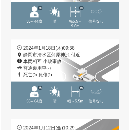
他
他
35～44歳
晴
幅5.5～
信号なし
9.0m
2024年1月18日(木)09:38
静岡市清水区蒲原神沢 付近
車両相互 小破事故
普通乗用車
(2)
死亡
負傷
(0)
(1)
他
他
55～64歳
晴
幅～5.5m
信号なし
2024年1月12日(金)10:29