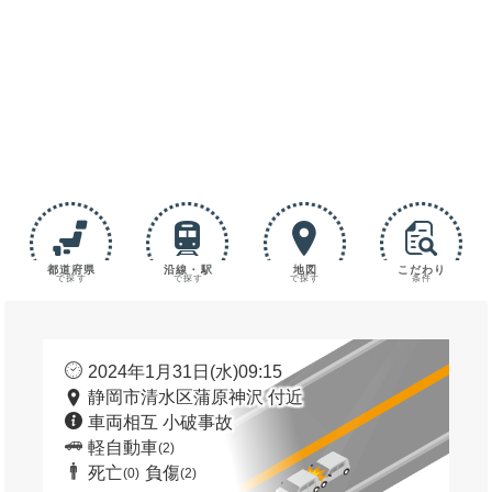
都道府県
沿線・駅
地図
こだわり
で探す
で探す
で探す
条件
2024年1月31日(水)09:15
静岡市清水区蒲原神沢 付近
車両相互 小破事故
軽自動車
(2)
死亡
負傷
(0)
(2)