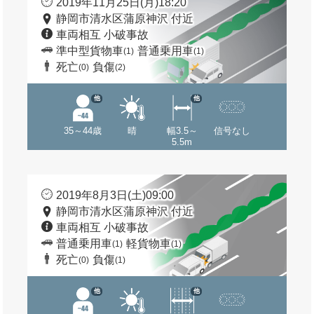
2019年11月25日(月)18:20
静岡市清水区蒲原神沢 付近
車両相互 小破事故
準中型貨物車
普通乗用車
(1)
(1)
死亡
負傷
(0)
(2)
他
他
35～44歳
晴
幅3.5～
信号なし
5.5m
2019年8月3日(土)09:00
静岡市清水区蒲原神沢 付近
車両相互 小破事故
普通乗用車
軽貨物車
(1)
(1)
死亡
負傷
(0)
(1)
他
他