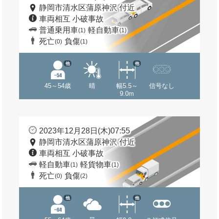
静岡市清水区蒲原神沢 付近
車両相互 小破事故
普通乗用車
軽自動車
(1)
(1)
死亡
負傷
(0)
(1)
他
他
45～54歳
晴
幅5.5～
信号なし
9.0m
2023年12月28日(木)07:55
静岡市清水区蒲原神沢 付近
車両相互 小破事故
軽自動車
軽貨物車
(1)
(1)
死亡
負傷
(0)
(2)
他
他