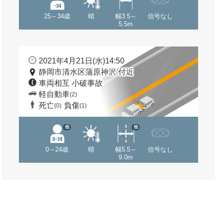
25～34歳
晴
幅3.5～
信号なし
5.5m
2021年4月21日(水)14:50
静岡市清水区蒲原神沢 付近
車両相互 小破事故
軽自動車
(2)
死亡
負傷
(0)
(1)
他
他
0～24歳
晴
幅5.5～
信号なし
9.0m