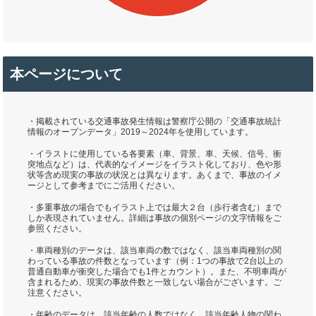
本ページについて
・掲載されている交通事故発生情報は警察庁公開の「交通事故統計
情報のオープンデータ」2019～2024年を使用しています。
・イラストに使用している各要素（車、背景、車、天候、信号、衝
突地点など）は、代表的なイメージをイラスト化しており、色や形
状等含め現実の事故の状況とは異なります。あくまで、事故のイメ
ージとして参考までにご活用ください。
・多重事故の場合でもイラスト上では最大２台（歩行者含む）まで
しか表現されていません。詳細は事故の個別ページの文字情報をご
参照ください。
・車両種別のデータは、該当車両の数ではなく、該当車両種別の関
わっている事故の件数となっています（例：1つの事故で2台以上の
普通自動車が衝突した場合でも1件とカウント）。また、不明車両が
含まれるため、現実の事故件数と一致しない場合がございます。ご
注意ください。
・年齢のデータは、該当年齢の人数ではなく、該当年齢人物の関わ