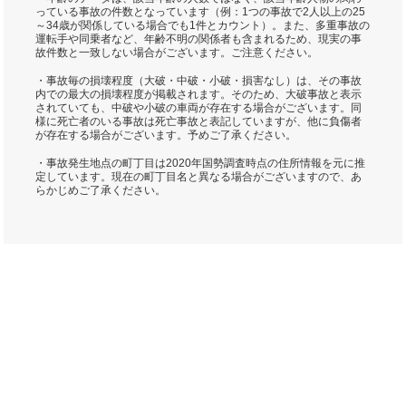
っている事故の件数となっています（例：1つの事故で2人以上の25
～34歳が関係している場合でも1件とカウント）。また、多重事故の
運転手や同乗者など、年齢不明の関係者も含まれるため、現実の事
故件数と一致しない場合がございます。ご注意ください。
・事故毎の損壊程度（大破・中破・小破・損害なし）は、その事故
内での最大の損壊程度が掲載されます。そのため、大破事故と表示
されていても、中破や小破の車両が存在する場合がございます。同
様に死亡者のいる事故は死亡事故と表記していますが、他に負傷者
が存在する場合がございます。予めご了承ください。
・事故発生地点の町丁目は2020年国勢調査時点の住所情報を元に推
定しています。現在の町丁目名と異なる場合がございますので、あ
らかじめご了承ください。