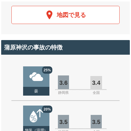
地図で見る
蒲原神沢の事故の特徴
25%
3.6
3.4
曇
静岡県
全国
20%
3.5
3.5
舗装（湿潤）