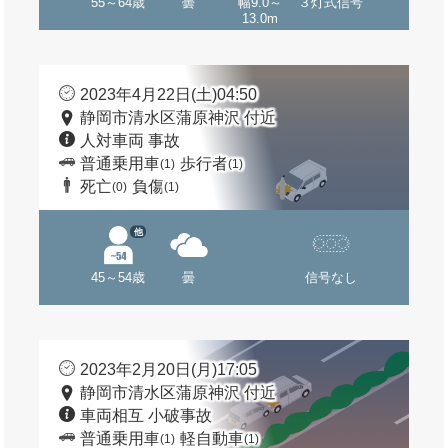
55～64歳
曇
幅9.0～
３灯式信号
13.0m
2023年4月22日(土)04:50
静岡市清水区蒲原神沢 付近
人対車両 事故
普通乗用車
歩行者
(1)
(1)
死亡
負傷
(0)
(1)
他
45～54歳
曇
信号なし
2023年2月20日(月)17:05
静岡市清水区蒲原神沢 付近
車両相互 小破事故
普通乗用車
軽自動車
(1)
(1)