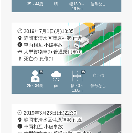
35～44歳
晴
幅13.0～
信号なし
19.5m
2019年7月1日(月)13:35
静岡市清水区蒲原神沢 付近
車両相互 小破事故
大型貨物車
普通乗用車
(1)
(1)
死亡
負傷
(0)
(1)
他
他
25～34歳
雨
幅9.0～
信号なし
13.0m
2019年3月23日(土)22:30
静岡市清水区蒲原神沢 付近
車両相互 小破事故