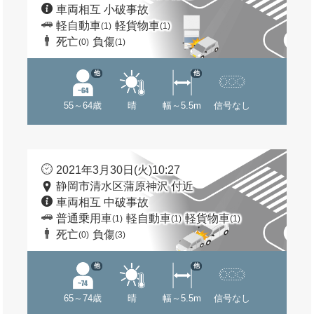
車両相互 小破事故
軽自動車
軽貨物車
(1)
(1)
死亡
負傷
(0)
(1)
他
他
55～64歳
晴
幅～5.5m
信号なし
2021年3月30日(火)10:27
静岡市清水区蒲原神沢 付近
車両相互 中破事故
普通乗用車
軽自動車
軽貨物車
(1)
(1)
(1)
死亡
負傷
(0)
(3)
他
他
65～74歳
晴
幅～5.5m
信号なし