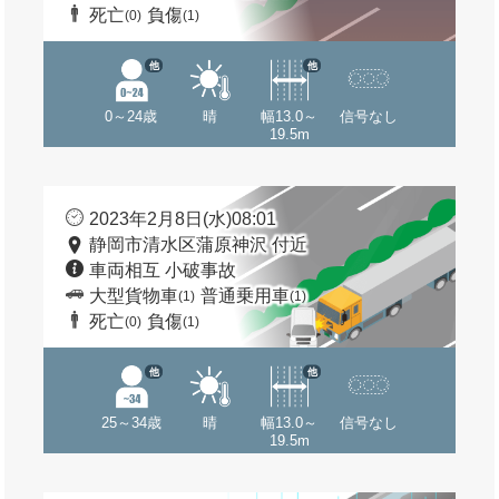
死亡
負傷
(0)
(1)
他
他
0～24歳
晴
幅13.0～
信号なし
19.5m
2023年2月8日(水)08:01
静岡市清水区蒲原神沢 付近
車両相互 小破事故
大型貨物車
普通乗用車
(1)
(1)
死亡
負傷
(0)
(1)
他
他
25～34歳
晴
幅13.0～
信号なし
19.5m