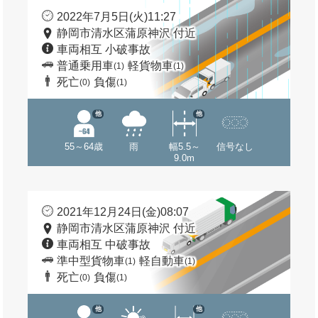
2022年7月5日(火)11:27
静岡市清水区蒲原神沢 付近
車両相互 小破事故
普通乗用車
軽貨物車
(1)
(1)
死亡
負傷
(0)
(1)
他
他
55～64歳
雨
幅5.5～
信号なし
9.0m
2021年12月24日(金)08:07
静岡市清水区蒲原神沢 付近
車両相互 中破事故
準中型貨物車
軽自動車
(1)
(1)
死亡
負傷
(0)
(1)
他
他