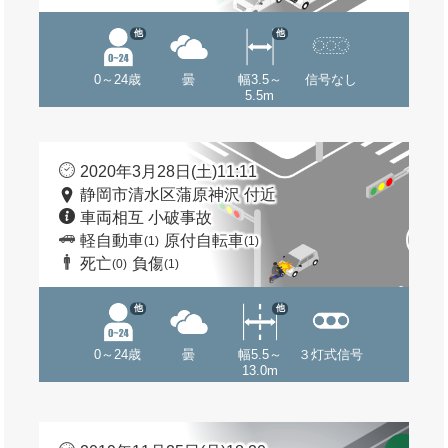
他
他
0～24歳
曇
幅3.5～
信号なし
5.5m
2020年3月28日(土)11:11
静岡市清水区蒲原神沢 付近
車両相互 小破事故
軽自動車
原付自転車
(1)
(1)
死亡
負傷
(0)
(1)
他
他
0～24歳
曇
幅5.5～
３灯式信号
13.0m