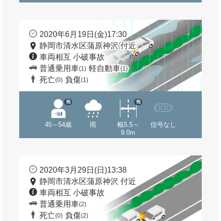
2020年6月19日(金)17:30
静岡市清水区蒲原神沢 付近
車両相互 小破事故
普通乗用車
軽自動車
(1)
(1)
死亡
負傷
(0)
(1)
他
他
45～54歳
雨
幅5.5～
信号なし
9.0m
2020年3月29日(日)13:38
静岡市清水区蒲原神沢 付近
車両相互 小破事故
普通乗用車
(2)
死亡
負傷
(0)
(2)