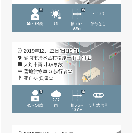
他
他
55～64歳
晴
幅5.5～
信号なし
9.0m
2019年12月22日(日)19:01
静岡市清水区村松原一丁目 付近
人対車両 小破事故
普通貨物車
歩行者
(1)
(1)
死亡
負傷
(0)
(1)
他
他
45～54歳
雨
幅5.5～
３灯式信号
13.0m