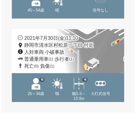
45～54歳
晴
信号なし
2021年7月30日(金)11:10
静岡市清水区村松原一丁目 付近
人対車両 小破事故
普通乗用車
歩行者
(1)
(1)
死亡
負傷
(0)
(1)
他
他
25～34歳
晴
幅5.5～
３灯式信号
13.0m