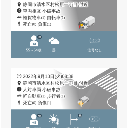
静岡市清水区村松原一丁目 付近
車両相互 小破事故
軽貨物車
自転車
(1)
(1)
死亡
負傷
(0)
(1)
他
55～64歳
曇
信号なし
2022年9月13日(火)08:38
静岡市清水区村松原一丁目 付近
人対車両 小破事故
軽自動車
歩行者
(1)
(1)
死亡
負傷
(0)
(1)
他
他