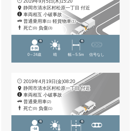
2019年9月5日(木)15:20
静岡市清水区村松原一丁目 付近
車両相互 小破事故
普通乗用車
軽貨物車
(1)
(1)
死亡
負傷
(0)
(3)
他
他
0～24歳
晴
幅～5.5m
信号なし
2019年4月19日(金)08:20
静岡市清水区村松原一丁目 付近
車両相互 小破事故
普通乗用車
(2)
死亡
負傷
(0)
(1)
他
他