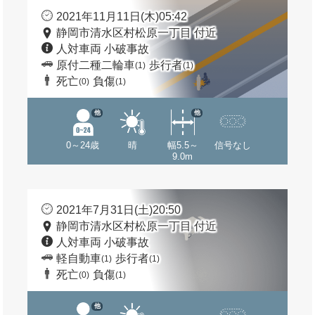
2021年11月11日(木)05:42
静岡市清水区村松原一丁目 付近
人対車両 小破事故
原付二種二輪車
歩行者
(1)
(1)
死亡
負傷
(0)
(1)
他
他
0～24歳
晴
幅5.5～
信号なし
9.0m
2021年7月31日(土)20:50
静岡市清水区村松原一丁目 付近
人対車両 小破事故
軽自動車
歩行者
(1)
(1)
死亡
負傷
(0)
(1)
他