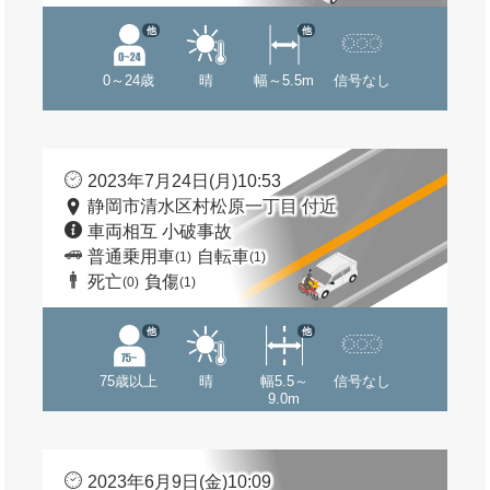
他
他
0～24歳
晴
幅～5.5m
信号なし
2023年7月24日(月)10:53
静岡市清水区村松原一丁目 付近
車両相互 小破事故
普通乗用車
自転車
(1)
(1)
死亡
負傷
(0)
(1)
他
他
75歳以上
晴
幅5.5～
信号なし
9.0m
2023年6月9日(金)10:09