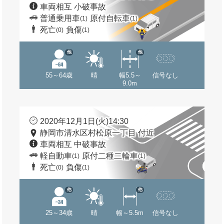
車両相互 小破事故
普通乗用車
原付自転車
(1)
(1)
死亡
負傷
(0)
(1)
他
他
55～64歳
晴
幅5.5～
信号なし
9.0m
2020年12月1日(火)14:30
静岡市清水区村松原一丁目 付近
車両相互 中破事故
軽自動車
原付二種二輪車
(1)
(1)
死亡
負傷
(0)
(1)
他
他
25～34歳
晴
幅～5.5m
信号なし