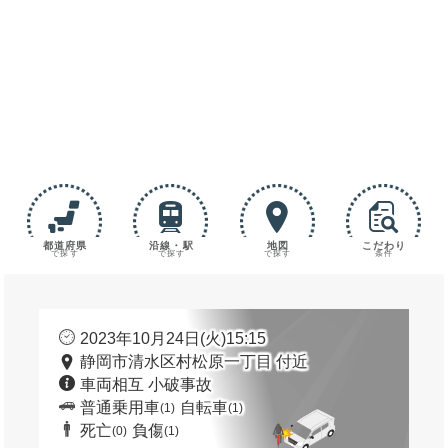
都道府県
沿線・駅
地図
こだわり
で探す
で探す
で探す
条件
2023年10月24日(火)15:15
静岡市清水区村松原一丁目 付近
車両相互 小破事故
普通乗用車
自転車
(1)
(1)
死亡
負傷
(0)
(1)