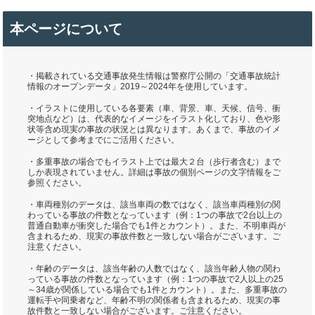
本ページについて
・掲載されている交通事故発生情報は警察庁公開の「交通事故統計
情報のオープンデータ」2019～2024年を使用しています。
・イラストに使用している各要素（車、背景、車、天候、信号、衝
突地点など）は、代表的なイメージをイラスト化しており、色や形
状等含め現実の事故の状況とは異なります。あくまで、事故のイメ
ージとして参考までにご活用ください。
・多重事故の場合でもイラスト上では最大２台（歩行者含む）まで
しか表現されていません。詳細は事故の個別ページの文字情報をご
参照ください。
・車両種別のデータは、該当車両の数ではなく、該当車両種別の関
わっている事故の件数となっています（例：1つの事故で2台以上の
普通自動車が衝突した場合でも1件とカウント）。また、不明車両が
含まれるため、現実の事故件数と一致しない場合がございます。ご
注意ください。
・年齢のデータは、該当年齢の人数ではなく、該当年齢人物の関わ
っている事故の件数となっています（例：1つの事故で2人以上の25
～34歳が関係している場合でも1件とカウント）。また、多重事故の
運転手や同乗者など、年齢不明の関係者も含まれるため、現実の事
故件数と一致しない場合がございます。ご注意ください。