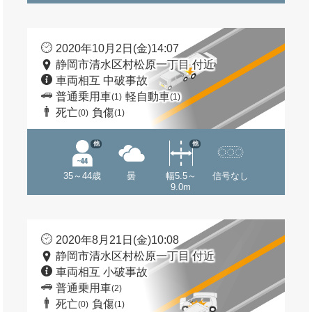
2020年10月2日(金)14:07
静岡市清水区村松原一丁目 付近
車両相互 中破事故
普通乗用車
軽自動車
(1)
(1)
死亡
負傷
(0)
(1)
他
他
35～44歳
曇
幅5.5～
信号なし
9.0m
2020年8月21日(金)10:08
静岡市清水区村松原一丁目 付近
車両相互 小破事故
普通乗用車
(2)
死亡
負傷
(0)
(1)