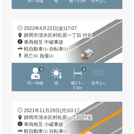
35～44歳
晴
幅～5.5m
信号なし
2022年4月22日(金)17:07
静岡市清水区村松原一丁目 付近
車両相互 中破事故
軽自動車
自転車
(1)
(1)
死亡
負傷
(0)
(1)
他
他
55～64歳
晴
幅3.5～
信号なし
5.5m
2021年11月29日(月)10:17
静岡市清水区村松原一丁目 付近
車両相互 小破事故
軽自動車
自転車
(1)
(1)