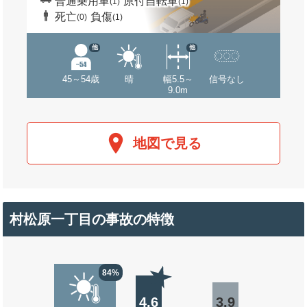
普通乗用車
原付自転車
(1)
(1)
死亡
負傷
(0)
(1)
他
他
45～54歳
晴
幅5.5～
信号なし
9.0m
地図で見る
村松原一丁目の事故の特徴
84%
4.6
3.9