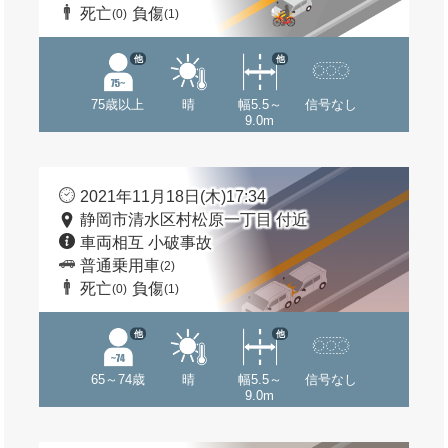
死亡
負傷
(0)
(1)
他
他
75歳以上
晴
幅5.5～
信号なし
9.0m
2021年11月18日(木)17:34
静岡市清水区村松原一丁目 付近
車両相互 小破事故
普通乗用車
(2)
死亡
負傷
(0)
(1)
他
他
65～74歳
晴
幅5.5～
信号なし
9.0m