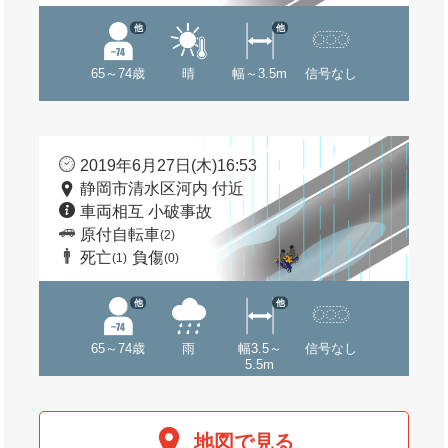
他
他
65～74歳
晴
幅～3.5m
信号なし
2019年6月27日(木)16:53
静岡市清水区河内 付近
車両相互 小破事故
原付自転車
(2)
死亡
負傷
(1)
(0)
他
他
65～74歳
雨
幅3.5～
信号なし
5.5m
地図で見る