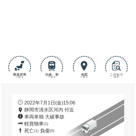
都道府県
沿線・駅
地図
こだわり
で探す
で探す
で探す
条件
2022年7月1日(金)15:06
静岡市清水区河内 付近
車両単独 大破事故
軽貨物車
(1)
死亡
負傷
(1)
(0)