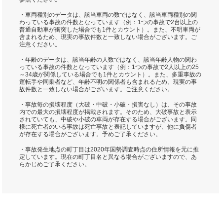
・車両種別のデータは、該当車両の数ではなく、該当車両種別の関
わっている事故の件数となっています（例：1つの事故で2台以上の
普通自動車が衝突した場合でも1件とカウント）。また、不明車両が
含まれるため、現実の事故件数と一致しない場合がございます。ご
注意ください。
・年齢のデータは、該当年齢の人数ではなく、該当年齢人物の関わ
っている事故の件数となっています（例：1つの事故で2人以上の25
～34歳が関係している場合でも1件とカウント）。また、多重事故の
運転手や同乗者など、年齢不明の関係者も含まれるため、現実の事
故件数と一致しない場合がございます。ご注意ください。
・事故毎の損壊程度（大破・中破・小破・損害なし）は、その事故
内での最大の損壊程度が掲載されます。そのため、大破事故と表示
されていても、中破や小破の車両が存在する場合がございます。同
様に死亡者のいる事故は死亡事故と表記していますが、他に負傷者
が存在する場合がございます。予めご了承ください。
・事故発生地点の町丁目は2020年国勢調査時点の住所情報を元に推
定しています。現在の町丁目名と異なる場合がございますので、あ
らかじめご了承ください。