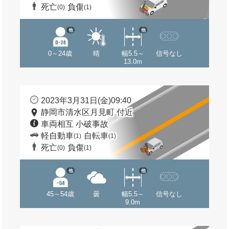
死亡
負傷
(0)
(1)
他
他
0～24歳
晴
幅5.5～
信号なし
13.0m
2023年3月31日(金)09:40
静岡市清水区月見町 付近
車両相互 小破事故
軽自動車
自転車
(1)
(1)
死亡
負傷
(0)
(1)
他
他
45～54歳
曇
幅5.5～
信号なし
9.0m