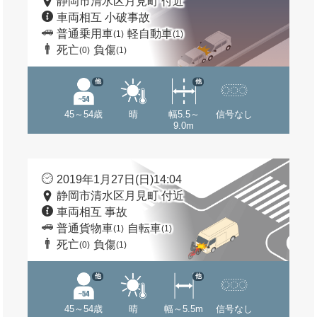
静岡市清水区月見町 付近
車両相互 小破事故
普通乗用車
軽自動車
(1)
(1)
死亡
負傷
(0)
(1)
他
他
45～54歳
晴
幅5.5～
信号なし
9.0m
2019年1月27日(日)14:04
静岡市清水区月見町 付近
車両相互 事故
普通貨物車
自転車
(1)
(1)
死亡
負傷
(0)
(1)
他
他
45～54歳
晴
幅～5.5m
信号なし