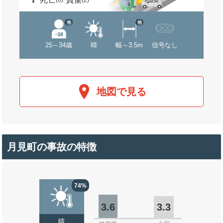
(0)
(2)
他
他
25～34歳
晴
幅～3.5m
信号なし
地図で見る
月見町の事故の特徴
74%
3.6
3.3
晴