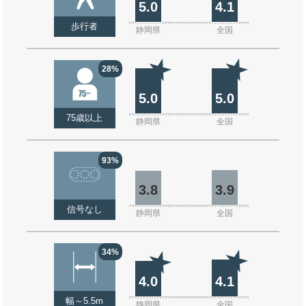
5.0
4.1
歩行者
静岡県
全国
28%
5.0
5.0
75歳以上
静岡県
全国
93%
3.8
3.9
信号なし
静岡県
全国
34%
4.0
4.1
幅～5.5m
静岡県
全国