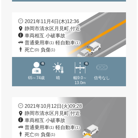
2021年11月4日(木)12:36
静岡市清水区月見町 付近
車両相互 小破事故
普通乗用車
軽自動車
(1)
(1)
死亡
負傷
(0)
(1)
他
他
65～74歳
晴
幅9.0～
信号なし
13.0m
2021年10月12日(火)09:28
静岡市清水区月見町 付近
車両相互 小破事故
普通乗用車
軽自動車
(1)
(1)
死亡
負傷
(0)
(1)