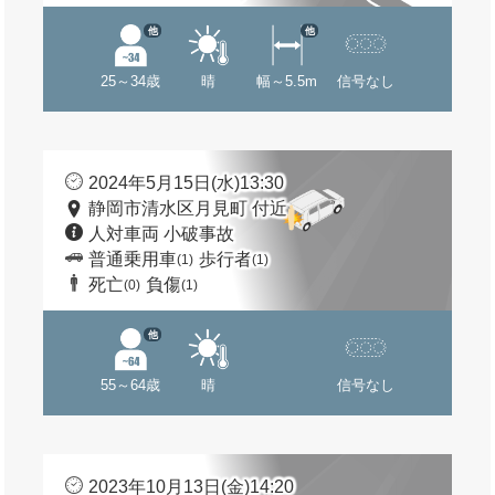
他
他
25～34歳
晴
幅～5.5m
信号なし
2024年5月15日(水)13:30
静岡市清水区月見町 付近
人対車両 小破事故
普通乗用車
歩行者
(1)
(1)
死亡
負傷
(0)
(1)
他
55～64歳
晴
信号なし
2023年10月13日(金)14:20