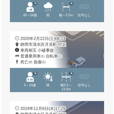
他
他
45～54歳
雨
幅～5.5m
信号なし
2020年2月22日(土)06:14
静岡市清水区月見町 付近
車両相互 小破事故
普通乗用車
自転車
(1)
(1)
死亡
負傷
(0)
(1)
他
他
0～24歳
晴
幅5.5～
信号なし
13.0m
2019年11月6日(水)17:29