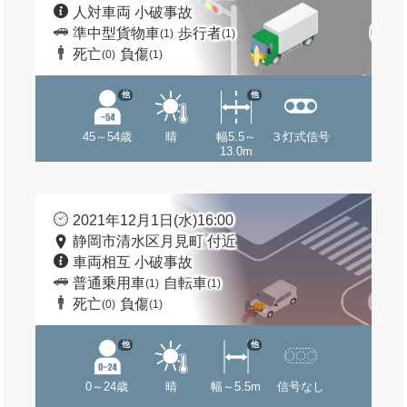
人対車両 小破事故
準中型貨物車
歩行者
(1)
(1)
死亡
負傷
(0)
(1)
他
他
45～54歳
晴
幅5.5～
３灯式信号
13.0m
2021年12月1日(水)16:00
静岡市清水区月見町 付近
車両相互 小破事故
普通乗用車
自転車
(1)
(1)
死亡
負傷
(0)
(1)
他
他
0～24歳
晴
幅～5.5m
信号なし