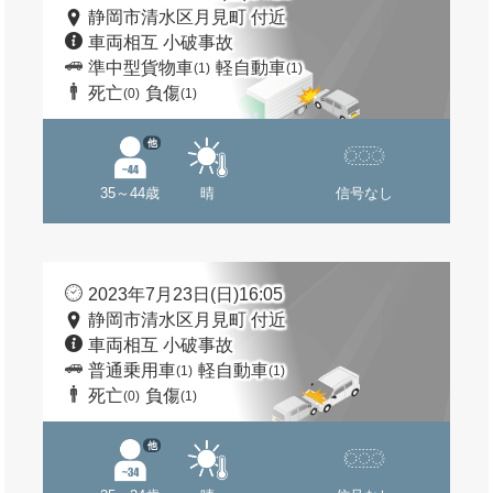
静岡市清水区月見町 付近
車両相互 小破事故
準中型貨物車
軽自動車
(1)
(1)
死亡
負傷
(0)
(1)
他
35～44歳
晴
信号なし
2023年7月23日(日)16:05
静岡市清水区月見町 付近
車両相互 小破事故
普通乗用車
軽自動車
(1)
(1)
死亡
負傷
(0)
(1)
他