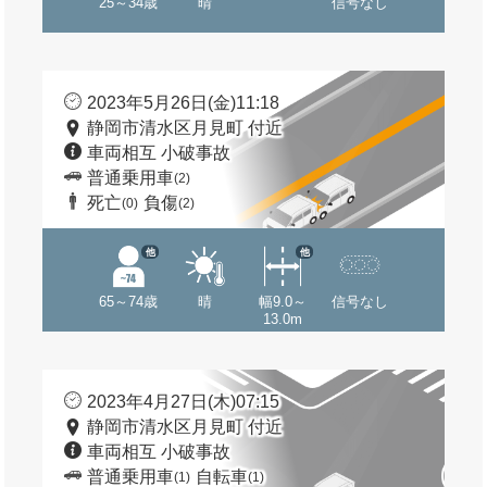
25～34歳
晴
信号なし
2023年5月26日(金)11:18
静岡市清水区月見町 付近
車両相互 小破事故
普通乗用車
(2)
死亡
負傷
(0)
(2)
他
他
65～74歳
晴
幅9.0～
信号なし
13.0m
2023年4月27日(木)07:15
静岡市清水区月見町 付近
車両相互 小破事故
普通乗用車
自転車
(1)
(1)