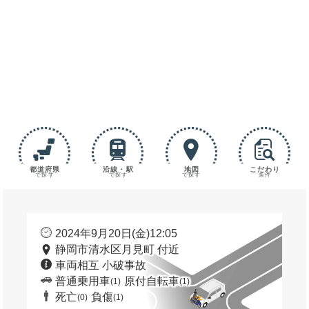
都道府県
沿線・駅
地図
こだわり
で探す
で探す
で探す
条件
2024年9月20日(金)12:05
静岡市清水区月見町 付近
車両相互 小破事故
普通乗用車
原付自転車
(1)
(1)
死亡
負傷
(0)
(1)