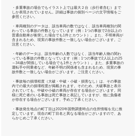
・多重事故の場合でもイラスト上では最大２台（歩行者含む）まで
しか表現されていません。詳細は事故の個別ページの文字情報をご
参照ください。
・車両種別のデータは、該当車両の数ではなく、該当車両種別の関
わっている事故の件数となっています（例：1つの事故で2台以上の
普通自動車が衝突した場合でも1件とカウント）。また、不明車両が
含まれるため、現実の事故件数と一致しない場合がございます。ご
注意ください。
・年齢のデータは、該当年齢の人数ではなく、該当年齢人物の関わ
っている事故の件数となっています（例：1つの事故で2人以上の25
～34歳が関係している場合でも1件とカウント）。また、多重事故の
運転手や同乗者など、年齢不明の関係者も含まれるため、現実の事
故件数と一致しない場合がございます。ご注意ください。
・事故毎の損壊程度（大破・中破・小破・損害なし）は、その事故
内での最大の損壊程度が掲載されます。そのため、大破事故と表示
されていても、中破や小破の車両が存在する場合がございます。同
様に死亡者のいる事故は死亡事故と表記していますが、他に負傷者
が存在する場合がございます。予めご了承ください。
・事故発生地点の町丁目は2020年国勢調査時点の住所情報を元に推
定しています。現在の町丁目名と異なる場合がございますので、あ
らかじめご了承ください。