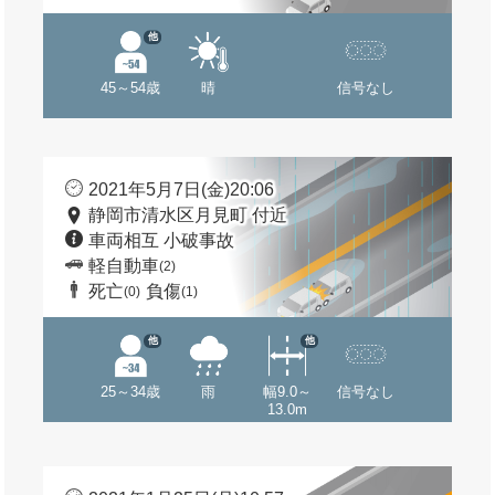
他
45～54歳
晴
信号なし
2021年5月7日(金)20:06
静岡市清水区月見町 付近
車両相互 小破事故
軽自動車
(2)
死亡
負傷
(0)
(1)
他
他
25～34歳
雨
幅9.0～
信号なし
13.0m