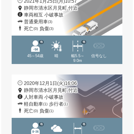
2021年1月25日(月)10:57
静岡市清水区月見町 付近
車両相互 小破事故
普通乗用車
(3)
死亡
負傷
(0)
(3)
他
他
45～54歳
晴
幅5.5～
信号なし
9.0m
2020年12月1日(火)16:06
静岡市清水区月見町 付近
人対車両 小破事故
軽自動車
歩行者
(1)
(1)
死亡
負傷
(0)
(1)
他
他