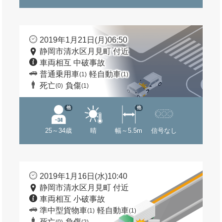
2019年1月21日(月)06:50
静岡市清水区月見町 付近
車両相互 中破事故
普通乗用車
軽自動車
(1)
(1)
死亡
負傷
(0)
(1)
他
他
25～34歳
晴
幅～5.5m
信号なし
2019年1月16日(水)10:40
静岡市清水区月見町 付近
車両相互 小破事故
準中型貨物車
軽自動車
(1)
(1)
死亡
負傷