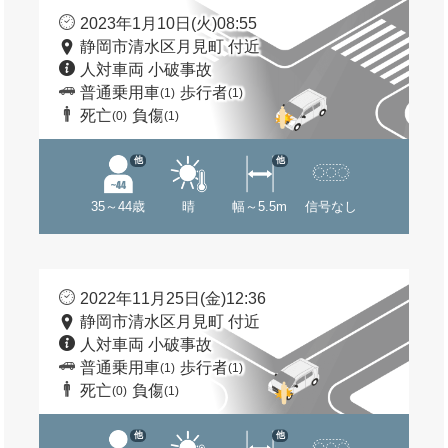
2023年1月10日(火)08:55
静岡市清水区月見町 付近
人対車両 小破事故
普通乗用車
歩行者
(1)
(1)
死亡
負傷
(0)
(1)
他
他
35～44歳
晴
幅～5.5m
信号なし
2022年11月25日(金)12:36
静岡市清水区月見町 付近
人対車両 小破事故
普通乗用車
歩行者
(1)
(1)
死亡
負傷
(0)
(1)
他
他