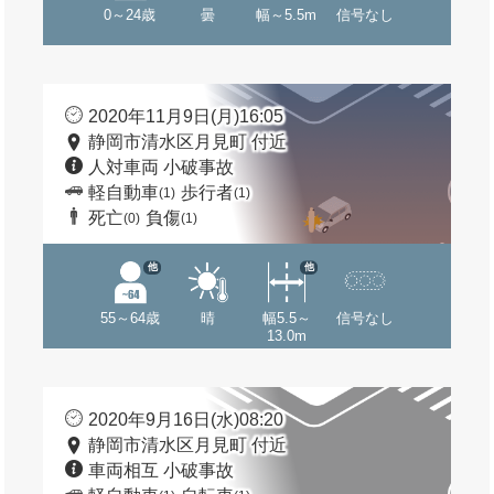
0～24歳
曇
幅～5.5m
信号なし
2020年11月9日(月)16:05
静岡市清水区月見町 付近
人対車両 小破事故
軽自動車
歩行者
(1)
(1)
死亡
負傷
(0)
(1)
他
他
55～64歳
晴
幅5.5～
信号なし
13.0m
2020年9月16日(水)08:20
静岡市清水区月見町 付近
車両相互 小破事故