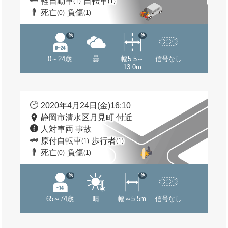
軽自動車
自転車
(1)
(1)
死亡
負傷
(0)
(1)
他
他
0～24歳
曇
幅5.5～
信号なし
13.0m
2020年4月24日(金)16:10
静岡市清水区月見町 付近
人対車両 事故
原付自転車
歩行者
(1)
(1)
死亡
負傷
(0)
(1)
他
他
65～74歳
晴
幅～5.5m
信号なし