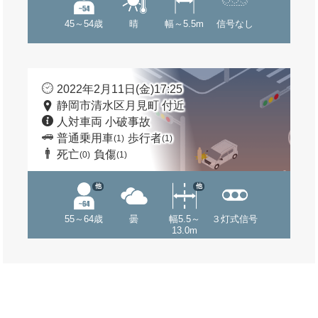
45～54歳
晴
幅～5.5m
信号なし
2022年2月11日(金)17:25
静岡市清水区月見町 付近
人対車両 小破事故
普通乗用車
歩行者
(1)
(1)
死亡
負傷
(0)
(1)
他
他
55～64歳
曇
幅5.5～
３灯式信号
13.0m