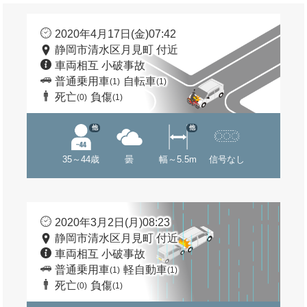
2020年4月17日(金)07:42
静岡市清水区月見町 付近
車両相互 小破事故
普通乗用車
自転車
(1)
(1)
死亡
負傷
(0)
(1)
他
他
35～44歳
曇
幅～5.5m
信号なし
2020年3月2日(月)08:23
静岡市清水区月見町 付近
車両相互 小破事故
普通乗用車
軽自動車
(1)
(1)
死亡
負傷
(0)
(1)