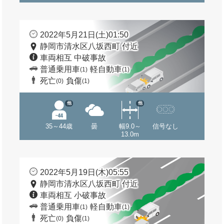
2022年5月21日(土)01:50
静岡市清水区八坂西町 付近
車両相互 中破事故
普通乗用車
軽自動車
(1)
(1)
死亡
負傷
(0)
(1)
他
他
35～44歳
曇
幅9.0～
信号なし
13.0m
2022年5月19日(木)05:55
静岡市清水区八坂西町 付近
車両相互 小破事故
普通乗用車
軽自動車
(1)
(1)
死亡
負傷
(0)
(1)