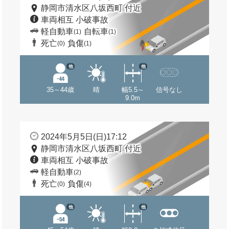
静岡市清水区八坂西町 付近
車両相互 小破事故
軽自動車
自転車
(1)
(1)
死亡
負傷
(0)
(1)
他
他
35～44歳
晴
幅5.5～
信号なし
9.0m
2024年5月5日(日)17:12
静岡市清水区八坂西町 付近
車両相互 小破事故
軽自動車
(2)
死亡
負傷
(0)
(4)
他
他