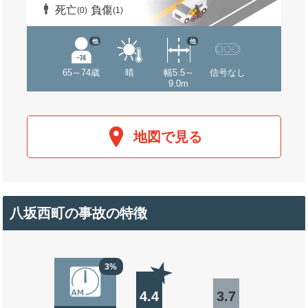
死亡
負傷
(0)
(1)
他
他
65～74歳
晴
幅5.5～
信号なし
9.0m
地図で見る
八坂西町の事故の特徴
3%
4.4
3.7