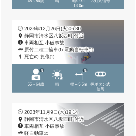
45～54歳
晴
幅9.0～
３灯式信号
13.0m
2023年12月26日(火)06:30
静岡市清水区八坂西町 付近
車両相互 小破事故
原付二種二輪車
電動自転車
(1)
(1)
死亡
負傷
(0)
(1)
他
他
55～64歳
晴
幅～5.5m
押ボタン式
信号
2023年11月9日(木)19:14
静岡市清水区八坂西町 付近
車両相互 小破事故
軽自動車
(2)