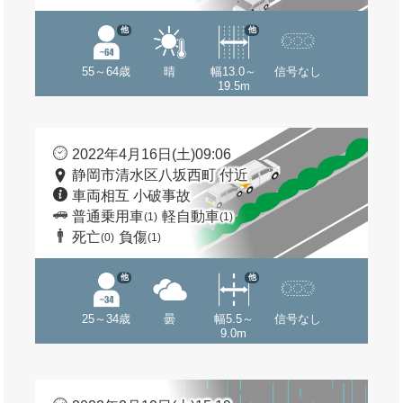
他
他
55～64歳
晴
幅13.0～
信号なし
19.5m
2022年4月16日(土)09:06
静岡市清水区八坂西町 付近
車両相互 小破事故
普通乗用車
軽自動車
(1)
(1)
死亡
負傷
(0)
(1)
他
他
25～34歳
曇
幅5.5～
信号なし
9.0m