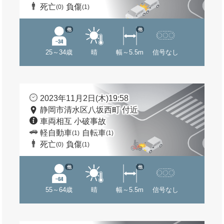
死亡
負傷
(0)
(1)
他
他
25～34歳
晴
幅～5.5m
信号なし
2023年11月2日(木)19:58
静岡市清水区八坂西町 付近
車両相互 小破事故
軽自動車
自転車
(1)
(1)
死亡
負傷
(0)
(1)
他
他
55～64歳
晴
幅～5.5m
信号なし