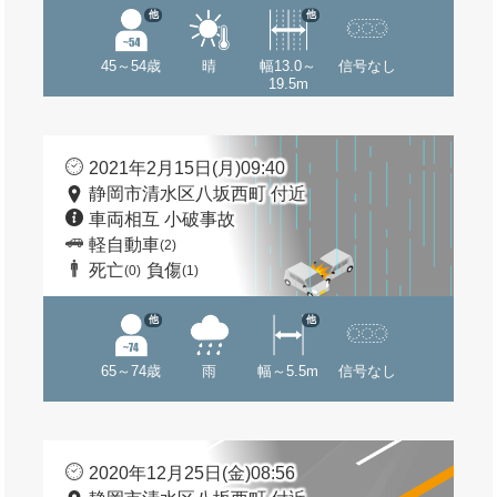
他
他
45～54歳
晴
幅13.0～
信号なし
19.5m
2021年2月15日(月)09:40
静岡市清水区八坂西町 付近
車両相互 小破事故
軽自動車
(2)
死亡
負傷
(0)
(1)
他
他
65～74歳
雨
幅～5.5m
信号なし
2020年12月25日(金)08:56