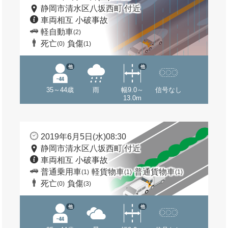
静岡市清水区八坂西町 付近
車両相互 小破事故
軽自動車
(2)
死亡
負傷
(0)
(1)
他
他
35～44歳
雨
幅9.0～
信号なし
13.0m
2019年6月5日(水)08:30
静岡市清水区八坂西町 付近
車両相互 小破事故
普通乗用車
軽貨物車
普通貨物車
(1)
(1)
(1)
死亡
負傷
(0)
(3)
他
他