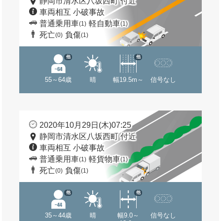
静岡市清水区八坂西町 付近
車両相互 小破事故
普通乗用車
軽自動車
(1)
(1)
死亡
負傷
(0)
(1)
他
他
55～64歳
晴
幅19.5m～
信号なし
2020年10月29日(木)07:25
静岡市清水区八坂西町 付近
車両相互 小破事故
普通乗用車
軽貨物車
(1)
(1)
死亡
負傷
(0)
(1)
他
他
35～44歳
晴
幅9.0～
信号なし