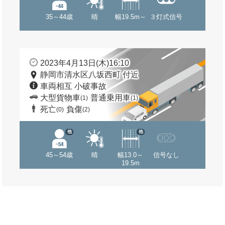
35～44歳
晴
幅19.5m～
３灯式信号
2023年4月13日(木)16:10
静岡市清水区八坂西町 付近
車両相互 小破事故
大型貨物車
普通乗用車
(1)
(1)
死亡
負傷
(0)
(2)
他
他
45～54歳
晴
幅13.0～
信号なし
19.5m