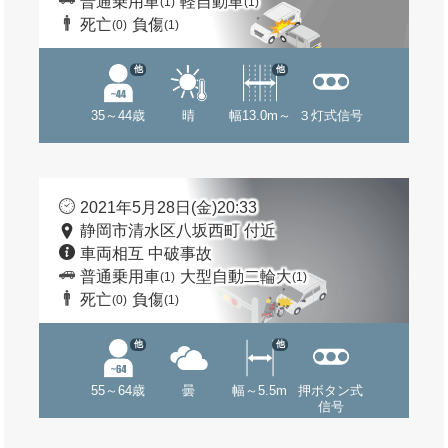
普通乗用車
軽自動車
(1)
(1)
死亡
負傷
(0)
(1)
他
他
35～44歳
晴
幅13.0m～
３灯式信号
2021年5月28日(金)20:33
静岡市清水区八坂西町 付近
車両相互 中破事故
普通乗用車
大型自動二輪大
(1)
(1)
死亡
負傷
(0)
(1)
他
他
55～64歳
曇
幅～5.5m
押ボタン式
信号