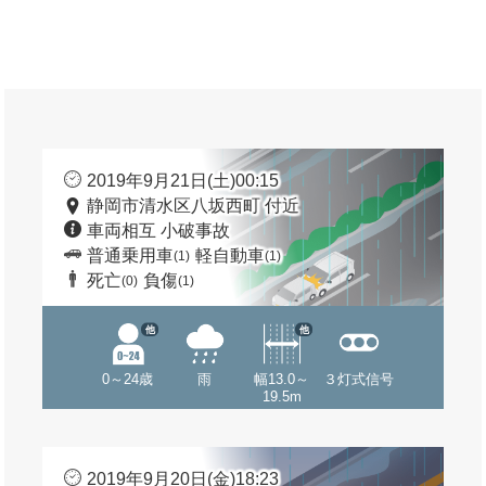
2019年9月21日(土)00:15
静岡市清水区八坂西町 付近
車両相互 小破事故
普通乗用車
軽自動車
(1)
(1)
死亡
負傷
(0)
(1)
他
他
0～24歳
雨
幅13.0～
３灯式信号
19.5m
2019年9月20日(金)18:23