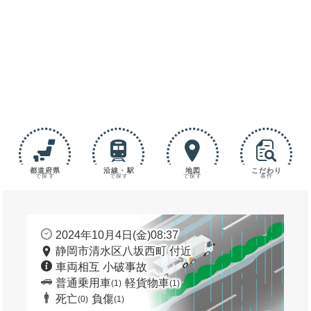
都道府県
沿線・駅
地図
こだわり
で探す
で探す
で探す
条件
2024年10月4日(金)08:37
静岡市清水区八坂西町 付近
車両相互 小破事故
普通乗用車
軽貨物車
(1)
(1)
死亡
負傷
(0)
(1)