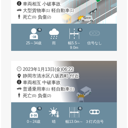
車両相互 小破事故
大型貨物車
軽自動車
(1)
(1)
死亡
負傷
(0)
(2)
他
他
25～34歳
雨
幅5.5～
信号なし
9.0m
2023年1月13日(金)06:22
静岡市清水区八坂西町 付近
車両相互 中破事故
普通乗用車
軽自動車
(1)
(1)
死亡
負傷
(0)
(2)
他
他
0～24歳
晴
幅13.0m～
３灯式信号