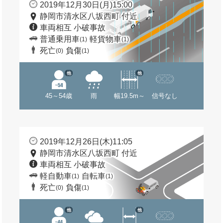
2019年12月30日(月)15:00
静岡市清水区八坂西町 付近
車両相互 小破事故
普通乗用車
軽貨物車
(1)
(1)
死亡
負傷
(0)
(1)
他
他
45～54歳
雨
幅19.5m～
信号なし
2019年12月26日(木)11:05
静岡市清水区八坂西町 付近
車両相互 小破事故
軽自動車
自転車
(1)
(1)
死亡
負傷
(0)
(1)
他
他