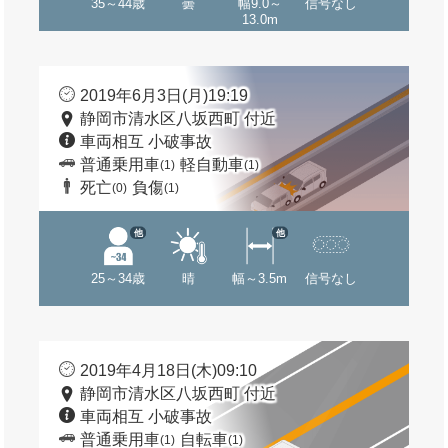
35～44歳
曇
幅9.0～
信号なし
13.0m
2019年6月3日(月)19:19
静岡市清水区八坂西町 付近
車両相互 小破事故
普通乗用車
軽自動車
(1)
(1)
死亡
負傷
(0)
(1)
他
他
25～34歳
晴
幅～3.5m
信号なし
2019年4月18日(木)09:10
静岡市清水区八坂西町 付近
車両相互 小破事故
普通乗用車
自転車
(1)
(1)