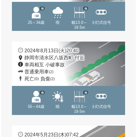
他
他
25～34歳
雨
幅13.0～
３灯式信号
19.5m
2024年8月13日(火)20:40
静岡市清水区八坂西町 付近
車両相互 小破事故
普通乗用車
(2)
死亡
負傷
(0)
(2)
他
他
55～64歳
晴
幅13.0～
３灯式信号
19.5m
2024年5月23日(木)07:42