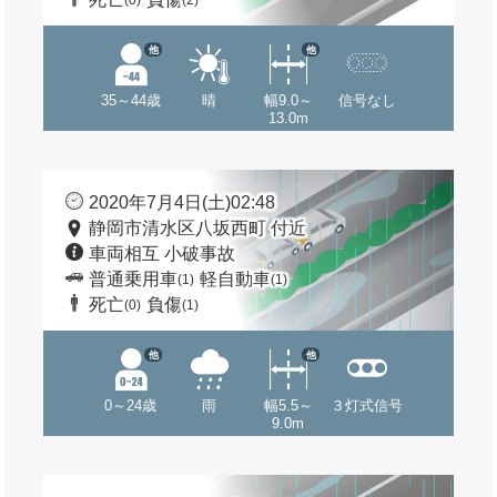
(0)
(2)
他
他
35～44歳
晴
幅9.0～
信号なし
13.0m
2020年7月4日(土)02:48
静岡市清水区八坂西町 付近
車両相互 小破事故
普通乗用車
軽自動車
(1)
(1)
死亡
負傷
(0)
(1)
他
他
0～24歳
雨
幅5.5～
３灯式信号
9.0m