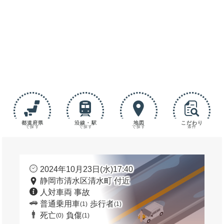
都道府県
沿線・駅
地図
こだわり
で探す
で探す
で探す
条件
2024年10月23日(水)17:40
静岡市清水区清水町 付近
人対車両 事故
普通乗用車
歩行者
(1)
(1)
死亡
負傷
(0)
(1)