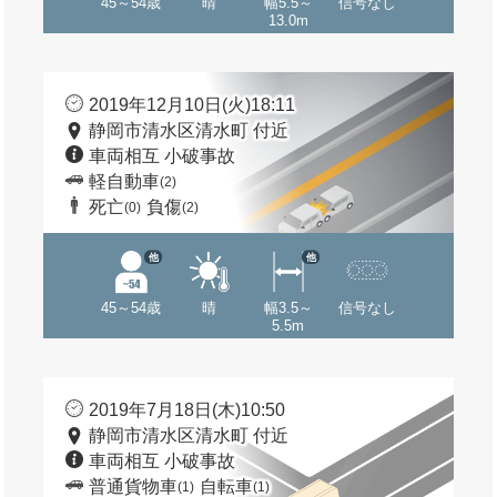
45～54歳
晴
幅5.5～
信号なし
13.0m
2019年12月10日(火)18:11
静岡市清水区清水町 付近
車両相互 小破事故
軽自動車
(2)
死亡
負傷
(0)
(2)
他
他
45～54歳
晴
幅3.5～
信号なし
5.5m
2019年7月18日(木)10:50
静岡市清水区清水町 付近
車両相互 小破事故
普通貨物車
自転車
(1)
(1)