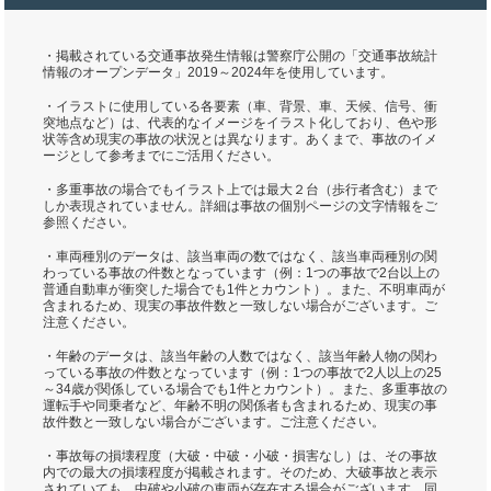
・掲載されている交通事故発生情報は警察庁公開の「交通事故統計
情報のオープンデータ」2019～2024年を使用しています。
・イラストに使用している各要素（車、背景、車、天候、信号、衝
突地点など）は、代表的なイメージをイラスト化しており、色や形
状等含め現実の事故の状況とは異なります。あくまで、事故のイメ
ージとして参考までにご活用ください。
・多重事故の場合でもイラスト上では最大２台（歩行者含む）まで
しか表現されていません。詳細は事故の個別ページの文字情報をご
参照ください。
・車両種別のデータは、該当車両の数ではなく、該当車両種別の関
わっている事故の件数となっています（例：1つの事故で2台以上の
普通自動車が衝突した場合でも1件とカウント）。また、不明車両が
含まれるため、現実の事故件数と一致しない場合がございます。ご
注意ください。
・年齢のデータは、該当年齢の人数ではなく、該当年齢人物の関わ
っている事故の件数となっています（例：1つの事故で2人以上の25
～34歳が関係している場合でも1件とカウント）。また、多重事故の
運転手や同乗者など、年齢不明の関係者も含まれるため、現実の事
故件数と一致しない場合がございます。ご注意ください。
・事故毎の損壊程度（大破・中破・小破・損害なし）は、その事故
内での最大の損壊程度が掲載されます。そのため、大破事故と表示
されていても、中破や小破の車両が存在する場合がございます。同