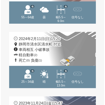
他
他
55～64歳
曇
幅5.5～
信号なし
9.0m
2024年2月11日(日)15:20
静岡市清水区清水町 付近
車両相互 小破事故
軽自動車
(2)
死亡
負傷
(0)
(1)
他
他
25～34歳
晴
幅5.5～
信号なし
13.0m
2023年11月24日(金)15:47