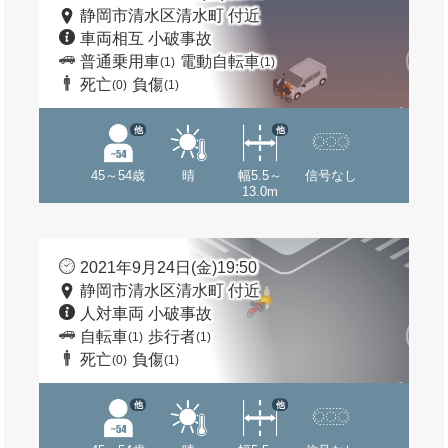
静岡市清水区清水町 付近
車両相互 小破事故
普通乗用車
電動自転車
(1)
(1)
死亡
負傷
(0)
(1)
他
他
45～54歳
晴
幅5.5～
信号なし
13.0m
2021年9月24日(金)19:50
静岡市清水区清水町 付近
人対車両 小破事故
自転車
歩行者
(1)
(1)
死亡
負傷
(0)
(1)
他
他