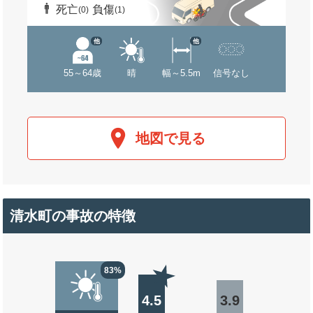
死亡
負傷
(0)
(1)
他
他
55～64歳
晴
幅～5.5m
信号なし
地図で見る
清水町の事故の特徴
83%
4.5
3.9