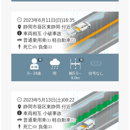
2023年6月11日(日)16:35
静岡市葵区東静岡 付近
車両相互 小破事故
普通乗用車
軽自動車
(1)
(1)
死亡
負傷
(0)
(1)
他
他
0～24歳
雨
幅5.5～
信号なし
9.0m
2023年5月13日(土)08:22
静岡市葵区東静岡 付近
車両相互 小破事故
普通乗用車
軽自動車
(1)
(1)
死亡
負傷
(0)
(1)