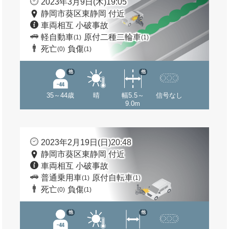
2023年3月9日(木)19:05
静岡市葵区東静岡 付近
車両相互 小破事故
軽自動車
原付二種二輪車
(1)
(1)
死亡
負傷
(0)
(1)
他
他
35～44歳
晴
幅5.5～
信号なし
9.0m
2023年2月19日(日)20:48
静岡市葵区東静岡 付近
車両相互 小破事故
普通乗用車
原付自転車
(1)
(1)
死亡
負傷
(0)
(1)
他
他