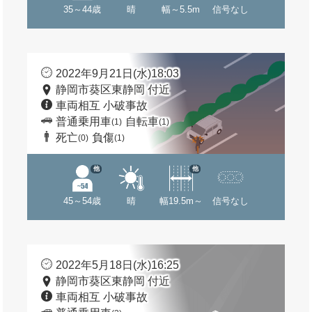
35～44歳
晴
幅～5.5m
信号なし
2022年9月21日(水)18:03
静岡市葵区東静岡 付近
車両相互 小破事故
普通乗用車
自転車
(1)
(1)
死亡
負傷
(0)
(1)
他
他
45～54歳
晴
幅19.5m～
信号なし
2022年5月18日(水)16:25
静岡市葵区東静岡 付近
車両相互 小破事故