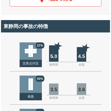
東静岡の事故の特徴
37%
5.0
4.5
交差点付近
静岡県
全国
50%
3.5
3.6
単路
静岡県
全国