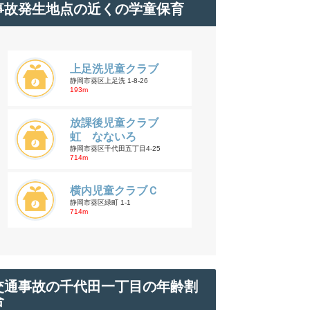
事故発生地点の近くの学童保育
上足洗児童クラブ
静岡市葵区上足洗 1-8-26
193m
放課後児童クラブ
虹 なないろ
静岡市葵区千代田五丁目4-25
714m
横内児童クラブＣ
静岡市葵区緑町 1-1
714m
交通事故の千代田一丁目の年齢割
合