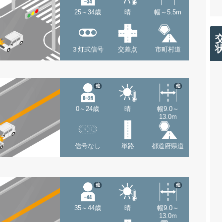
25～34歳
晴
幅～5.5m
３灯式信号
交差点
市町村道
他
他
0～24歳
晴
幅9.0～
13.0m
信号なし
単路
都道府県道
他
他
35～44歳
晴
幅9.0～
13.0m