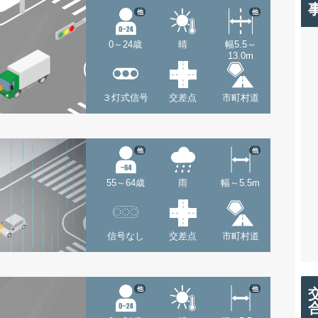
他
他
0～24歳
晴
幅5.5～
13.0m
３灯式信号
交差点
市町村道
他
他
55～64歳
雨
幅～5.5m
信号なし
交差点
市町村道
他
他