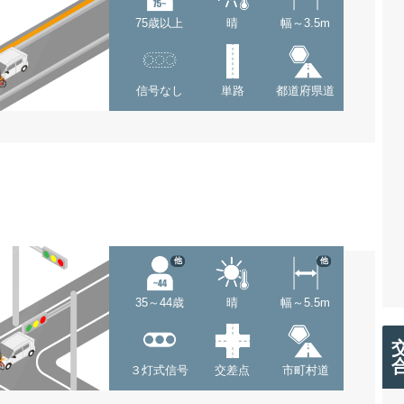
75歳以上
晴
幅～3.5m
信号なし
単路
都道府県道
他
他
35～44歳
晴
幅～5.5m
３灯式信号
交差点
市町村道