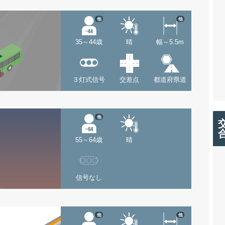
他
他
35～44歳
晴
幅～5.5m
３灯式信号
交差点
都道府県道
他
55～64歳
晴
信号なし
他
他