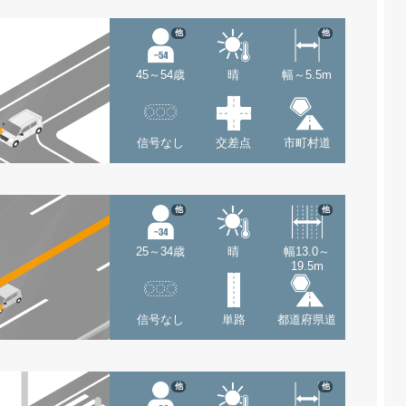
他
他
45～54歳
晴
幅～5.5m
信号なし
交差点
市町村道
他
他
25～34歳
晴
幅13.0～
19.5m
信号なし
単路
都道府県道
他
他