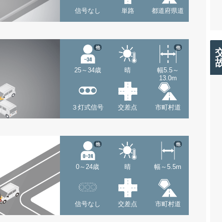
信号なし
単路
都道府県道
他
他
25～34歳
晴
幅5.5～
13.0m
３灯式信号
交差点
市町村道
他
他
0～24歳
晴
幅～5.5m
信号なし
交差点
市町村道