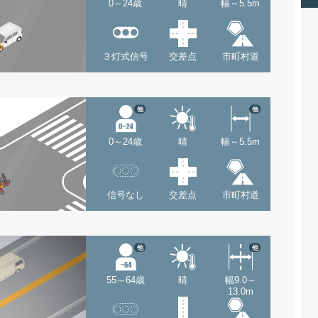
0～24歳
晴
幅～5.5m
３灯式信号
交差点
市町村道
他
他
0～24歳
晴
幅～5.5m
信号なし
交差点
市町村道
他
他
55～64歳
晴
幅9.0～
13.0m