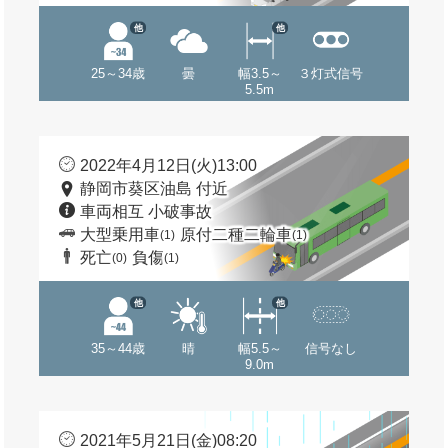
他
他
25～34歳
曇
幅3.5～
３灯式信号
5.5m
2022年4月12日(火)13:00
静岡市葵区油島 付近
車両相互 小破事故
大型乗用車
原付二種二輪車
(1)
(1)
死亡
負傷
(0)
(1)
他
他
35～44歳
晴
幅5.5～
信号なし
9.0m
2021年5月21日(金)08:20