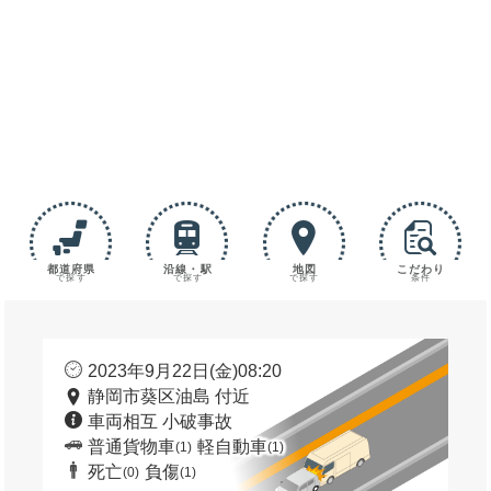
都道府県
沿線・駅
地図
こだわり
で探す
で探す
で探す
条件
2023年9月22日(金)08:20
静岡市葵区油島 付近
車両相互 小破事故
普通貨物車
軽自動車
(1)
(1)
死亡
負傷
(0)
(1)