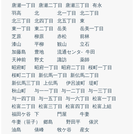
唐瀬一丁目
唐瀬二丁目
唐瀬三丁目
有永
羽高
北
北一丁目
北二丁目
北三丁目
北四丁目
北五丁目
東
東一丁目
東二丁目
岳美
岳美一丁目
芝原
柳原
赤松
前林
漆山
平柳
観山
立石
加藤島
豊地
流通センタ‐
牛田
天神前
野丈
諏訪
薬師
昭府町
昭府一丁目
昭府二丁目
桜町一丁目
桜町二丁目
新伝馬一丁目
新伝馬二丁目
新伝馬三丁目
上伝馬
伊呂波町
堤町
秋山町
与一一丁目
与一二丁目
与一三丁目
与一四丁目
与一五丁目
与一六丁目
松富一丁目
松富二丁目
松富三丁目
松富四丁目
松富上組
福田ケ谷
下
門屋
牛妻
牛妻（笹子）
郷島
野田平
俵沢
油島
俵峰
牧ケ谷
産女