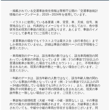
・掲載されている交通事故発生情報は警察庁公開の「交通事故統計
情報のオープンデータ」2019～2024年を使用しています。
・イラストに使用している各要素（車、背景、車、天候、信号、衝
突地点など）は、代表的なイメージをイラスト化しており、色や形
状等含め現実の事故の状況とは異なります。あくまで、事故のイメ
ージとして参考までにご活用ください。
・多重事故の場合でもイラスト上では最大２台（歩行者含む）まで
しか表現されていません。詳細は事故の個別ページの文字情報をご
参照ください。
・車両種別のデータは、該当車両の数ではなく、該当車両種別の関
わっている事故の件数となっています（例：1つの事故で2台以上の
普通自動車が衝突した場合でも1件とカウント）。また、不明車両が
含まれるため、現実の事故件数と一致しない場合がございます。ご
注意ください。
・年齢のデータは、該当年齢の人数ではなく、該当年齢人物の関わ
っている事故の件数となっています（例：1つの事故で2人以上の25
～34歳が関係している場合でも1件とカウント）。また、多重事故の
運転手や同乗者など、年齢不明の関係者も含まれるため、現実の事
故件数と一致しない場合がございます。ご注意ください。
・事故毎の損壊程度（大破・中破・小破・損害なし）は、その事故
内での最大の損壊程度が掲載されます。そのため、大破事故と表示
されていても、中破や小破の車両が存在する場合がございます。同