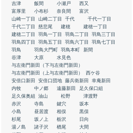
吉津
飯間
小瀬戸
西又
富厚里
小布杉
奈良間
富沢
山崎一丁目
山崎二丁目
千代
千代一丁目
千代二丁目
慈悲尾
建穂
建穂一丁目
建穂二丁目
羽鳥一丁目
羽鳥二丁目
羽鳥三丁目
羽鳥四丁目
羽鳥五丁目
羽鳥六丁目
羽鳥七丁目
羽鳥
羽鳥大門町
羽鳥本町
新間
谷津
大原
水見色
与左衛門新田（下与左衛門新田）
与左衛門新田（上与左衛門新田）
西ケ谷
安倍口新田
安倍口団地
藤兵衛新田
幸庵新田
内牧
中ノ郷
遠藤新田
足久保口組
足久保奥組
油山
松野
津渡野
赤沢
寺島
鍵穴
坂本
小島
昼居渡
相俣
黒俣
杉尾
坂ノ上
栃沢
日向
湯ノ島
諸子沢
楢尾
大間