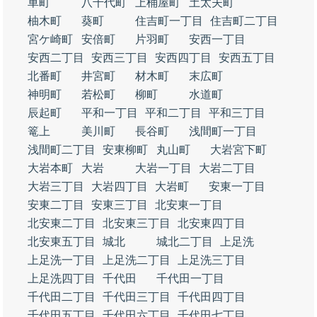
車町
八千代町
上桶屋町
土太夫町
柚木町
葵町
住吉町一丁目
住吉町二丁目
宮ケ崎町
安倍町
片羽町
安西一丁目
安西二丁目
安西三丁目
安西四丁目
安西五丁目
北番町
井宮町
材木町
末広町
神明町
若松町
柳町
水道町
辰起町
平和一丁目
平和二丁目
平和三丁目
篭上
美川町
長谷町
浅間町一丁目
浅間町二丁目
安東柳町
丸山町
大岩宮下町
大岩本町
大岩
大岩一丁目
大岩二丁目
大岩三丁目
大岩四丁目
大岩町
安東一丁目
安東二丁目
安東三丁目
北安東一丁目
北安東二丁目
北安東三丁目
北安東四丁目
北安東五丁目
城北
城北二丁目
上足洗
上足洗一丁目
上足洗二丁目
上足洗三丁目
上足洗四丁目
千代田
千代田一丁目
千代田二丁目
千代田三丁目
千代田四丁目
千代田五丁目
千代田六丁目
千代田七丁目