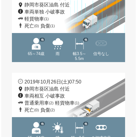
静岡市葵区油島 付近
車両単独 小破事故
軽貨物車
(1)
死亡
負傷
(0)
(1)
他
他
65～74歳
雨
幅3.5～
信号なし
5.5m
2019年10月26日(土)07:50
静岡市葵区油島 付近
車両相互 小破事故
普通乗用車
軽貨物車
(2)
(1)
死亡
負傷
(0)
(2)
他
他