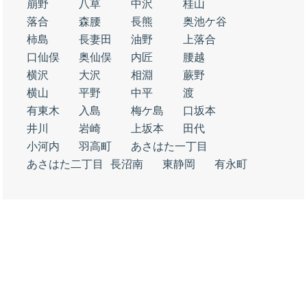
崩野
八草
中沢
桂山
落合
森腰
長熊
奥池ケ谷
柿島
長妻田
油野
上落合
口仙俣
奥仙俣
内匠
腰越
横沢
大沢
相淵
蕨野
横山
平野
中平
渡
有東木
入島
梅ケ島
口坂本
井川
岩崎
上坂本
田代
小河内
羽高町
あさはた一丁目
あさはた二丁目
長沼南
東静岡
有永町