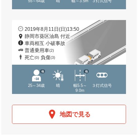
55～64歳
晴
幅～3.5m
３灯式信号
2019年8月11日(日)13:50
静岡市葵区油島 付近
車両相互 小破事故
普通乗用車
(2)
死亡
負傷
(0)
(3)
他
他
25～34歳
晴
幅5.5～
３灯式信号
9.0m
地図で見る