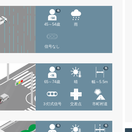
他
45～54歳
雨
信号なし
他
他
65～74歳
晴
幅～5.5m
３灯式信号
交差点
市町村道
他
他