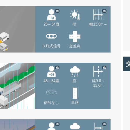
他
他
25～34歳
晴
幅13.0m～
３灯式信号
交差点
他
他
45～54歳
雨
幅9.0～
13.0m
信号なし
単路
他
他