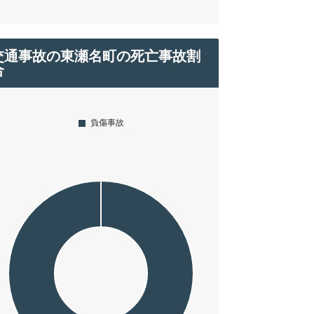
交通事故の東瀬名町の死亡事故割
合