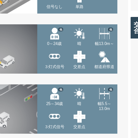
信号なし
単路
他
他
0～24歳
晴
幅13.0m～
３灯式信号
交差点
都道府県道
他
他
25～34歳
晴
幅5.5～
13.0m
３灯式信号
交差点