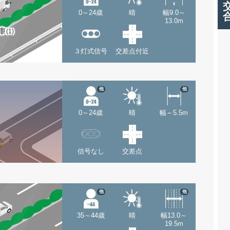
0～24歳
晴
幅9.0～
13.0m
車
(1)
３灯式信号
交差点付近
他
他
0～24歳
晴
幅～5.5m
信号なし
交差点
他
他
35～44歳
晴
幅13.0～
19.5m