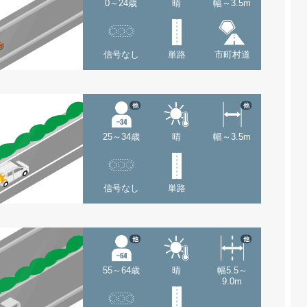
0～24歳
晴
幅～3.5m
信号なし
単路
市町村道
他
他
25～34歳
晴
幅～3.5m
信号なし
単路
他
他
55～64歳
晴
幅5.5～
9.0m