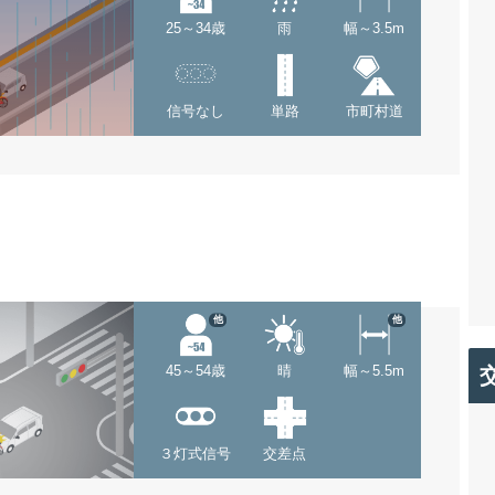
25～34歳
雨
幅～3.5m
信号なし
単路
市町村道
他
他
45～54歳
晴
幅～5.5m
３灯式信号
交差点