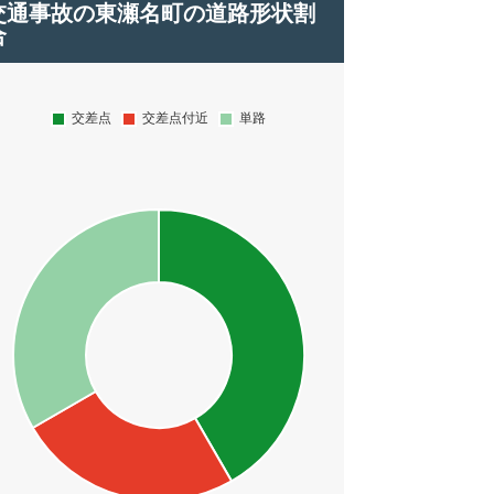
交通事故の東瀬名町の道路形状割
合