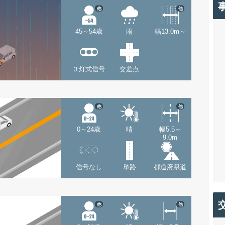
他
他
45～54歳
雨
幅13.0m～
３灯式信号
交差点
他
他
0～24歳
晴
幅5.5～
9.0m
信号なし
単路
都道府県道
他
他