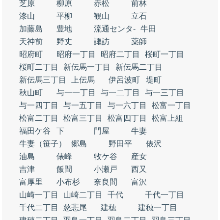
芝原
柳原
赤松
前林
漆山
平柳
観山
立石
加藤島
豊地
流通センタ‐
牛田
天神前
野丈
諏訪
薬師
昭府町
昭府一丁目
昭府二丁目
桜町一丁目
桜町二丁目
新伝馬一丁目
新伝馬二丁目
新伝馬三丁目
上伝馬
伊呂波町
堤町
秋山町
与一一丁目
与一二丁目
与一三丁目
与一四丁目
与一五丁目
与一六丁目
松富一丁目
松富二丁目
松富三丁目
松富四丁目
松富上組
福田ケ谷
下
門屋
牛妻
牛妻（笹子）
郷島
野田平
俵沢
油島
俵峰
牧ケ谷
産女
吉津
飯間
小瀬戸
西又
富厚里
小布杉
奈良間
富沢
山崎一丁目
山崎二丁目
千代
千代一丁目
千代二丁目
慈悲尾
建穂
建穂一丁目