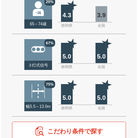
20%
4.3
3.9
65～74歳
静岡県
全国
67%
5.0
5.0
３灯式信号
静岡県
全国
75%
5.0
5.0
幅5.5～13.0m
静岡県
全国
こだわり条件で探す