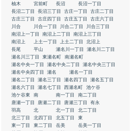
柚木
宮前町
長沼
長沼一丁目
長沼二丁目
長沼三丁目
古庄一丁目
古庄二丁目
古庄三丁目
古庄四丁目
古庄五丁目
古庄六丁目
川合
川合一丁目
川合二丁目
川合三丁目
南沼上一丁目
南沼上二丁目
南沼上三丁目
南沼上
上土一丁目
上土二丁目
北沼上
長尾
平山
瀬名川一丁目
瀬名川二丁目
瀬名川三丁目
東瀬名町
南瀬名町
瀬名中央一丁目
瀬名中央二丁目
瀬名中央三丁目
瀬名中央四丁目
瀬名
瀬名一丁目
瀬名二丁目
瀬名三丁目
瀬名四丁目
瀬名五丁目
瀬名六丁目
瀬名七丁目
西瀬名町
池ケ谷
池ケ谷東
南
南一丁目
南二丁目
唐瀬一丁目
唐瀬二丁目
唐瀬三丁目
有永
羽高
北
北一丁目
北二丁目
北三丁目
北四丁目
北五丁目
東
東一丁目
東二丁目
岳美
岳美一丁目