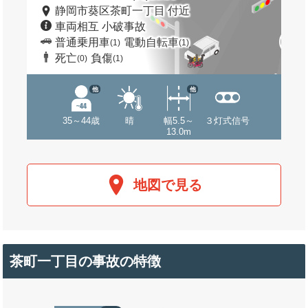
静岡市葵区茶町一丁目 付近
車両相互 小破事故
普通乗用車
電動自転車
(1)
(1)
死亡
負傷
(0)
(1)
他
他
35～44歳
晴
幅5.5～
３灯式信号
13.0m
地図で見る
茶町一丁目の事故の特徴