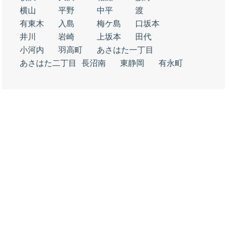
横山
平野
中平
渡
有東木
入島
梅ケ島
口坂本
井川
岩崎
上坂本
田代
小河内
羽高町
あさはた一丁目
あさはた二丁目
長沼南
東静岡
有永町