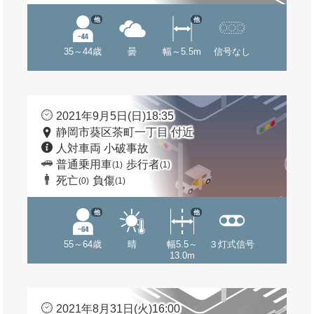
他
他
35～44歳
曇
幅～5.5m
信号なし
2021年9月5日(日)18:35
静岡市葵区茶町一丁目 付近
人対車両 小破事故
普通乗用車
歩行者
(1)
(1)
死亡
負傷
(0)
(1)
他
他
55～64歳
晴
幅5.5～
３灯式信号
13.0m
2021年8月31日(火)16:00