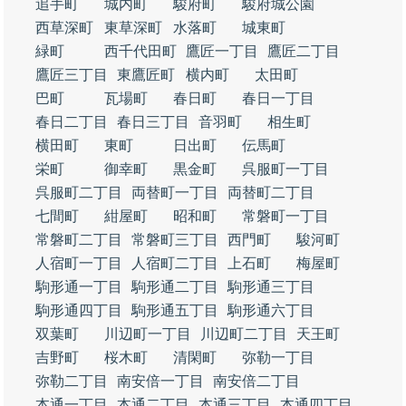
追手町
城内町
駿府町
駿府城公園
西草深町
東草深町
水落町
城東町
緑町
西千代田町
鷹匠一丁目
鷹匠二丁目
鷹匠三丁目
東鷹匠町
横内町
太田町
巴町
瓦場町
春日町
春日一丁目
春日二丁目
春日三丁目
音羽町
相生町
横田町
東町
日出町
伝馬町
栄町
御幸町
黒金町
呉服町一丁目
呉服町二丁目
両替町一丁目
両替町二丁目
七間町
紺屋町
昭和町
常磐町一丁目
常磐町二丁目
常磐町三丁目
西門町
駿河町
人宿町一丁目
人宿町二丁目
上石町
梅屋町
駒形通一丁目
駒形通二丁目
駒形通三丁目
駒形通四丁目
駒形通五丁目
駒形通六丁目
双葉町
川辺町一丁目
川辺町二丁目
天王町
吉野町
桜木町
清閑町
弥勒一丁目
弥勒二丁目
南安倍一丁目
南安倍二丁目
本通一丁目
本通二丁目
本通三丁目
本通四丁目