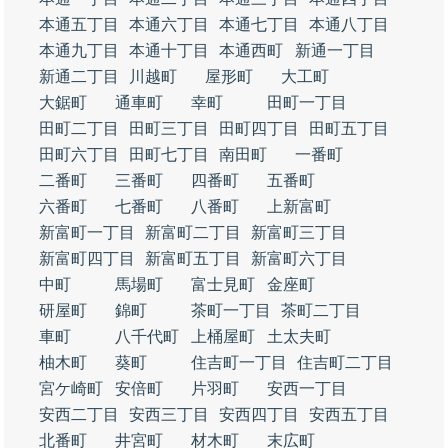
本通五丁目
本通六丁目
本通七丁目
本通八丁目
本通九丁目
本通十丁目
本通西町
新通一丁目
新通二丁目
川越町
屋形町
大工町
大鋸町
通車町
幸町
田町一丁目
田町二丁目
田町三丁目
田町四丁目
田町五丁目
田町六丁目
田町七丁目
南田町
一番町
二番町
三番町
四番町
五番町
六番町
七番町
八番町
上新富町
新富町一丁目
新富町二丁目
新富町三丁目
新富町四丁目
新富町五丁目
新富町六丁目
中町
馬場町
富士見町
金座町
研屋町
錦町
茶町一丁目
茶町二丁目
車町
八千代町
上桶屋町
土太夫町
柚木町
葵町
住吉町一丁目
住吉町二丁目
宮ケ崎町
安倍町
片羽町
安西一丁目
安西二丁目
安西三丁目
安西四丁目
安西五丁目
北番町
井宮町
材木町
末広町