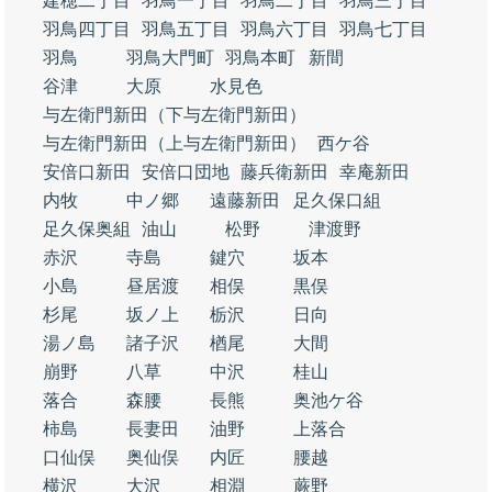
建穂二丁目
羽鳥一丁目
羽鳥二丁目
羽鳥三丁目
羽鳥四丁目
羽鳥五丁目
羽鳥六丁目
羽鳥七丁目
羽鳥
羽鳥大門町
羽鳥本町
新間
谷津
大原
水見色
与左衛門新田（下与左衛門新田）
与左衛門新田（上与左衛門新田）
西ケ谷
安倍口新田
安倍口団地
藤兵衛新田
幸庵新田
内牧
中ノ郷
遠藤新田
足久保口組
足久保奥組
油山
松野
津渡野
赤沢
寺島
鍵穴
坂本
小島
昼居渡
相俣
黒俣
杉尾
坂ノ上
栃沢
日向
湯ノ島
諸子沢
楢尾
大間
崩野
八草
中沢
桂山
落合
森腰
長熊
奥池ケ谷
柿島
長妻田
油野
上落合
口仙俣
奥仙俣
内匠
腰越
横沢
大沢
相淵
蕨野