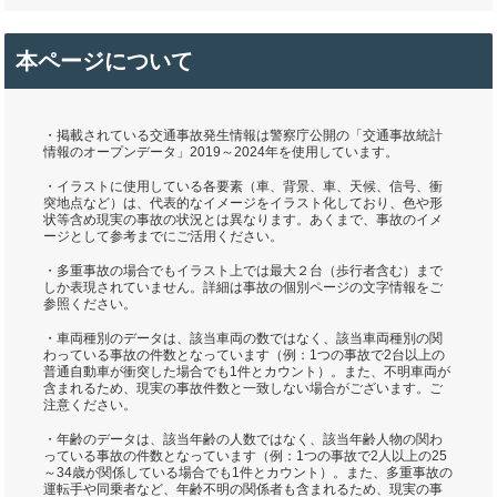
本ページについて
・掲載されている交通事故発生情報は警察庁公開の「交通事故統計
情報のオープンデータ」2019～2024年を使用しています。
・イラストに使用している各要素（車、背景、車、天候、信号、衝
突地点など）は、代表的なイメージをイラスト化しており、色や形
状等含め現実の事故の状況とは異なります。あくまで、事故のイメ
ージとして参考までにご活用ください。
・多重事故の場合でもイラスト上では最大２台（歩行者含む）まで
しか表現されていません。詳細は事故の個別ページの文字情報をご
参照ください。
・車両種別のデータは、該当車両の数ではなく、該当車両種別の関
わっている事故の件数となっています（例：1つの事故で2台以上の
普通自動車が衝突した場合でも1件とカウント）。また、不明車両が
含まれるため、現実の事故件数と一致しない場合がございます。ご
注意ください。
・年齢のデータは、該当年齢の人数ではなく、該当年齢人物の関わ
っている事故の件数となっています（例：1つの事故で2人以上の25
～34歳が関係している場合でも1件とカウント）。また、多重事故の
運転手や同乗者など、年齢不明の関係者も含まれるため、現実の事