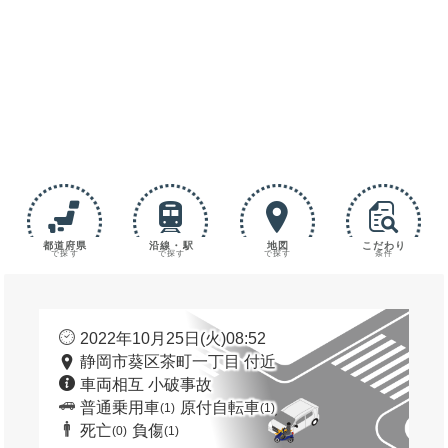
都道府県
沿線・駅
地図
こだわり
で探す
で探す
で探す
条件
2022年10月25日(火)08:52
静岡市葵区茶町一丁目 付近
車両相互 小破事故
普通乗用車
原付自転車
(1)
(1)
死亡
負傷
(0)
(1)