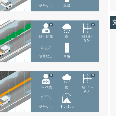
信号なし
単路
他
他
55～64歳
雨
幅5.5～
9.0m
信号なし
単路
他
他
0～24歳
雨
幅5.5～
9.0m
信号なし
トンネル