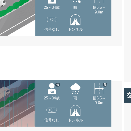
25～34歳
晴
幅5.5～
9.0m
信号なし
トンネル
他
他
25～34歳
雨
幅5.5～
9.0m
信号なし
トンネル