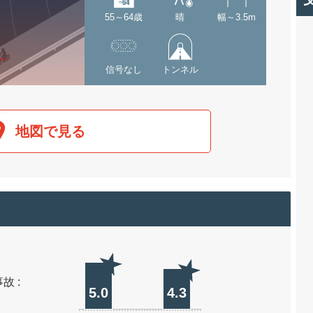
55～64歳
晴
幅～3.5m
信号なし
トンネル
地図で見る
故 :
5.0
4.3