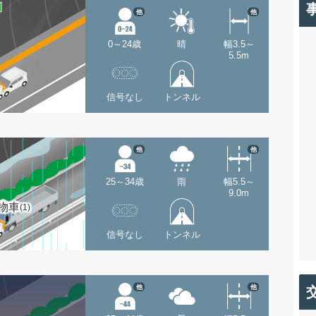
他
他
0～24歳
晴
幅3.5～
5.5m
信号なし
トンネル
他
他
25～34歳
雨
幅5.5～
9.0m
物車
(1)
信号なし
トンネル
他
他