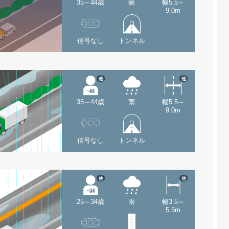
35～44歳
曇
幅5.5～
9.0m
信号なし
トンネル
他
他
35～44歳
雨
幅5.5～
9.0m
信号なし
トンネル
他
他
25～34歳
雨
幅3.5～
5.5m