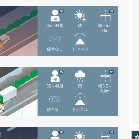
他
他
35～44歳
晴
幅5.5～
9.0m
信号なし
トンネル
他
他
35～44歳
雨
幅5.5～
9.0m
信号なし
トンネル
他
他