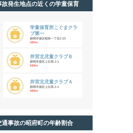
事故発生地点の近くの学童保育
学童保育所こぐまクラ
ブ第一
静岡市葵区昭府一丁目2-25
480m
井宮北児童クラブＢ
静岡市葵区上伝馬 2-1
689m
井宮北児童クラブＡ
静岡市葵区上伝馬 2-1
689m
交通事故の昭府町の年齢割合