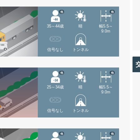
他
他
35～44歳
晴
幅5.5～
9.0m
信号なし
トンネル
他
他
25～34歳
晴
幅5.5～
9.0m
信号なし
トンネル
他
他