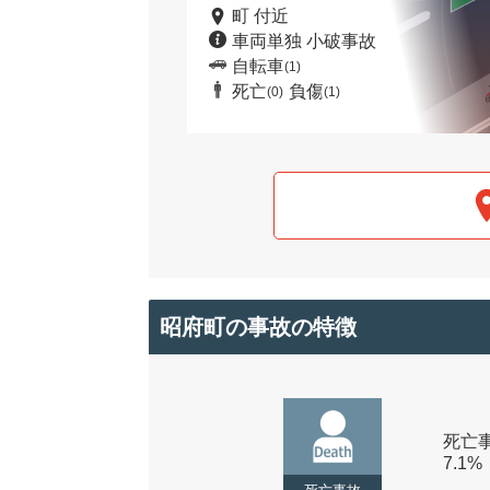
町 付近
車両単独 小破事故
自転車
(1)
死亡
負傷
(0)
(1)
昭府町の事故の特徴
死亡事
7.1%