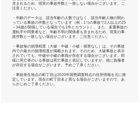
含まれるため、現実の事故件数と一致しない場合がございます。ご
注意ください。
・年齢のデータは、該当年齢の人数ではなく、該当年齢人物の関わ
っている事故の件数となっています（例：1つの事故で2人以上の25
～34歳が関係している場合でも1件とカウント）。また、多重事故の
運転手や同乗者など、年齢不明の関係者も含まれるため、現実の事
故件数と一致しない場合がございます。ご注意ください。
・事故毎の損壊程度（大破・中破・小破・損害なし）は、その事故
内での最大の損壊程度が掲載されます。そのため、大破事故と表示
されていても、中破や小破の車両が存在する場合がございます。同
様に死亡者のいる事故は死亡事故と表記していますが、他に負傷者
が存在する場合がございます。予めご了承ください。
・事故発生地点の町丁目は2020年国勢調査時点の住所情報を元に推
定しています。現在の町丁目名と異なる場合がございますので、あ
らかじめご了承ください。