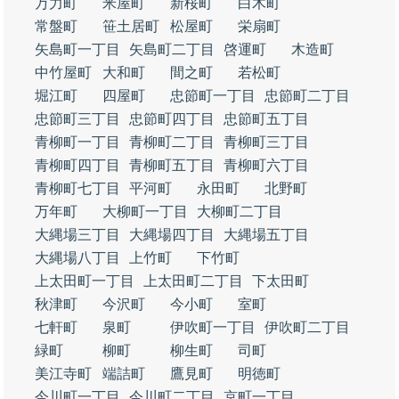
万力町
米屋町
新桜町
白木町
常盤町
笹土居町
松屋町
栄扇町
矢島町一丁目
矢島町二丁目
啓運町
木造町
中竹屋町
大和町
間之町
若松町
堀江町
四屋町
忠節町一丁目
忠節町二丁目
忠節町三丁目
忠節町四丁目
忠節町五丁目
青柳町一丁目
青柳町二丁目
青柳町三丁目
青柳町四丁目
青柳町五丁目
青柳町六丁目
青柳町七丁目
平河町
永田町
北野町
万年町
大柳町一丁目
大柳町二丁目
大縄場三丁目
大縄場四丁目
大縄場五丁目
大縄場八丁目
上竹町
下竹町
上太田町一丁目
上太田町二丁目
下太田町
秋津町
今沢町
今小町
室町
七軒町
泉町
伊吹町一丁目
伊吹町二丁目
緑町
柳町
柳生町
司町
美江寺町
端詰町
鷹見町
明徳町
今川町一丁目
今川町二丁目
京町一丁目