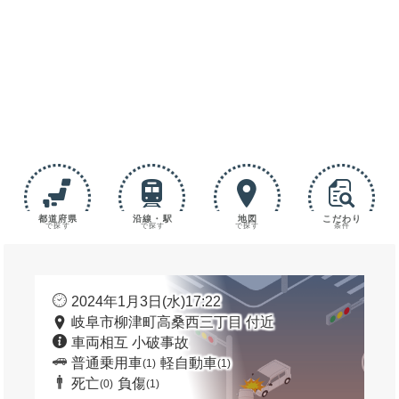
都道府県
沿線・駅
地図
こだわり
で探す
で探す
で探す
条件
2024年1月3日(水)17:22
岐阜市柳津町高桑西三丁目 付近
車両相互 小破事故
普通乗用車
軽自動車
(1)
(1)
死亡
負傷
(0)
(1)