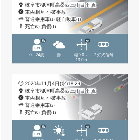
岐阜市柳津町高桑西三丁目 付近
車両相互 小破事故
普通乗用車
軽自動車
(1)
(1)
死亡
負傷
(0)
(1)
他
他
0～24歳
曇
幅9.0～
３灯式信号
13.0m
2020年11月4日(水)18:29
岐阜市柳津町高桑西三丁目 付近
車両相互 小破事故
普通乗用車
(2)
死亡
負傷
(0)
(1)
他
他