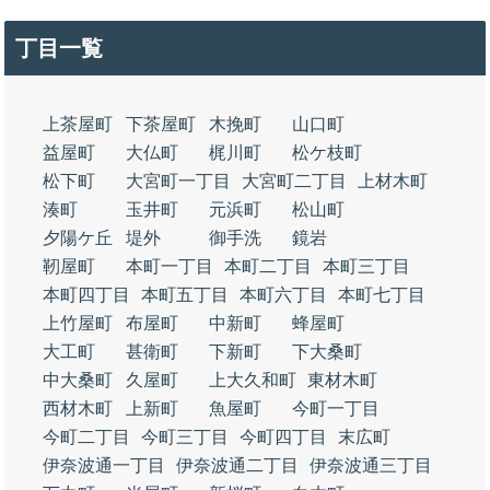
丁目一覧
上茶屋町
下茶屋町
木挽町
山口町
益屋町
大仏町
梶川町
松ケ枝町
松下町
大宮町一丁目
大宮町二丁目
上材木町
湊町
玉井町
元浜町
松山町
夕陽ケ丘
堤外
御手洗
鏡岩
靭屋町
本町一丁目
本町二丁目
本町三丁目
本町四丁目
本町五丁目
本町六丁目
本町七丁目
上竹屋町
布屋町
中新町
蜂屋町
大工町
甚衛町
下新町
下大桑町
中大桑町
久屋町
上大久和町
東材木町
西材木町
上新町
魚屋町
今町一丁目
今町二丁目
今町三丁目
今町四丁目
末広町
伊奈波通一丁目
伊奈波通二丁目
伊奈波通三丁目