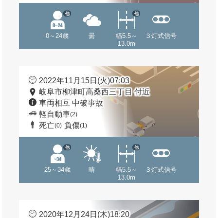
他
他
0～24歳
曇
幅5.5～
３灯式信号
13.0m
2022年11月15日(火)07:03
岐阜市柳津町高桑西三丁目 付近
車両相互 中破事故
軽自動車
(2)
死亡
負傷
(0)
(1)
他
他
25～34歳
晴
幅5.5～
３灯式信号
13.0m
2020年12月24日(木)18:20