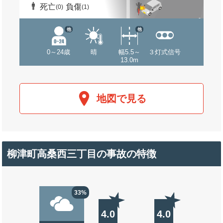
死亡
負傷
(0)
(1)
他
他
0～24歳
晴
幅5.5～
３灯式信号
13.0m
地図で見る
柳津町高桑西三丁目の事故の特徴
33%
4.0
4.0