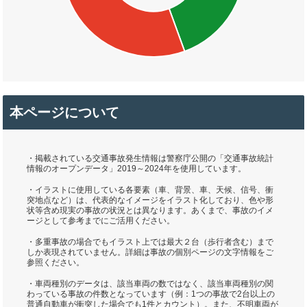
本ページについて
・掲載されている交通事故発生情報は警察庁公開の「交通事故統計
情報のオープンデータ」2019～2024年を使用しています。
・イラストに使用している各要素（車、背景、車、天候、信号、衝
突地点など）は、代表的なイメージをイラスト化しており、色や形
状等含め現実の事故の状況とは異なります。あくまで、事故のイメ
ージとして参考までにご活用ください。
・多重事故の場合でもイラスト上では最大２台（歩行者含む）まで
しか表現されていません。詳細は事故の個別ページの文字情報をご
参照ください。
・車両種別のデータは、該当車両の数ではなく、該当車両種別の関
わっている事故の件数となっています（例：1つの事故で2台以上の
普通自動車が衝突した場合でも1件とカウント）。また、不明車両が