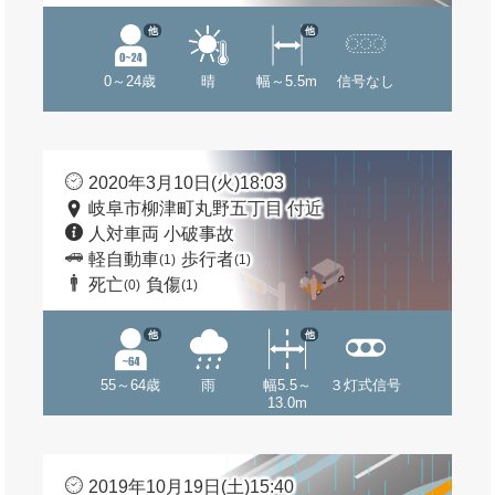
他
他
0～24歳
晴
幅～5.5m
信号なし
2020年3月10日(火)18:03
岐阜市柳津町丸野五丁目 付近
人対車両 小破事故
軽自動車
歩行者
(1)
(1)
死亡
負傷
(0)
(1)
他
他
55～64歳
雨
幅5.5～
３灯式信号
13.0m
2019年10月19日(土)15:40