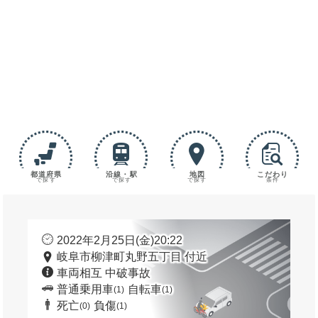
都道府県
沿線・駅
地図
こだわり
で探す
で探す
で探す
条件
2022年2月25日(金)20:22
岐阜市柳津町丸野五丁目 付近
車両相互 中破事故
普通乗用車
自転車
(1)
(1)
死亡
負傷
(0)
(1)