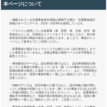
本ページについて
・掲載されている交通事故発生情報は警察庁公開の「交通事故統計
情報のオープンデータ」2019～2024年を使用しています。
・イラストに使用している各要素（車、背景、車、天候、信号、衝
突地点など）は、代表的なイメージをイラスト化しており、色や形
状等含め現実の事故の状況とは異なります。あくまで、事故のイメ
ージとして参考までにご活用ください。
・多重事故の場合でもイラスト上では最大２台（歩行者含む）まで
しか表現されていません。詳細は事故の個別ページの文字情報をご
参照ください。
・車両種別のデータは、該当車両の数ではなく、該当車両種別の関
わっている事故の件数となっています（例：1つの事故で2台以上の
普通自動車が衝突した場合でも1件とカウント）。また、不明車両が
含まれるため、現実の事故件数と一致しない場合がございます。ご
注意ください。
・年齢のデータは、該当年齢の人数ではなく、該当年齢人物の関わ
っている事故の件数となっています（例：1つの事故で2人以上の25
～34歳が関係している場合でも1件とカウント）。また、多重事故の
運転手や同乗者など、年齢不明の関係者も含まれるため、現実の事
故件数と一致しない場合がございます。ご注意ください。