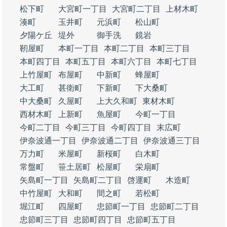
松下町
大宮町一丁目
大宮町二丁目
上材木町
湊町
玉井町
元浜町
松山町
夕陽ケ丘
堤外
御手洗
鏡岩
靭屋町
本町一丁目
本町二丁目
本町三丁目
本町四丁目
本町五丁目
本町六丁目
本町七丁目
上竹屋町
布屋町
中新町
蜂屋町
大工町
甚衛町
下新町
下大桑町
中大桑町
久屋町
上大久和町
東材木町
西材木町
上新町
魚屋町
今町一丁目
今町二丁目
今町三丁目
今町四丁目
末広町
伊奈波通一丁目
伊奈波通二丁目
伊奈波通三丁目
万力町
米屋町
新桜町
白木町
常盤町
笹土居町
松屋町
栄扇町
矢島町一丁目
矢島町二丁目
啓運町
木造町
中竹屋町
大和町
間之町
若松町
堀江町
四屋町
忠節町一丁目
忠節町二丁目
忠節町三丁目
忠節町四丁目
忠節町五丁目