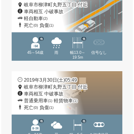
岐阜市柳津町丸野五丁目 付近
車両相互 小破事故
軽自動車
(2)
死亡
負傷
(0)
(1)
他
他
45～54歳
雨
幅13.0～
信号なし
19.5m
2019年3月30日(土)05:49
岐阜市柳津町丸野五丁目 付近
車両相互 中破事故
普通乗用車
軽貨物車
(1)
(1)
死亡
負傷
(0)
(1)
他
他