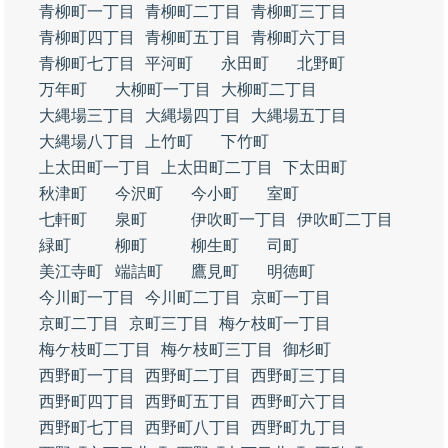
青柳町一丁目
青柳町二丁目
青柳町三丁目
青柳町四丁目
青柳町五丁目
青柳町六丁目
青柳町七丁目
平河町
永田町
北野町
万年町
大柳町一丁目
大柳町二丁目
大縄場三丁目
大縄場四丁目
大縄場五丁目
大縄場八丁目
上竹町
下竹町
上太田町一丁目
上太田町二丁目
下太田町
秋津町
今沢町
今小町
室町
七軒町
泉町
伊吹町一丁目
伊吹町二丁目
緑町
柳町
柳生町
司町
美江寺町
端詰町
鷹見町
明徳町
今川町一丁目
今川町二丁目
京町一丁目
京町二丁目
京町三丁目
梅ケ枝町一丁目
梅ケ枝町二丁目
梅ケ枝町三丁目
御杉町
西野町一丁目
西野町二丁目
西野町三丁目
西野町四丁目
西野町五丁目
西野町六丁目
西野町七丁目
西野町八丁目
西野町九丁目