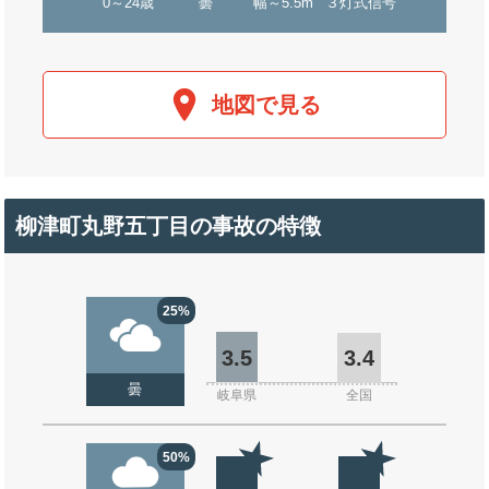
0～24歳
曇
幅～5.5m
３灯式信号
地図で見る
柳津町丸野五丁目の事故の特徴
25%
3.5
3.4
曇
岐阜県
全国
50%