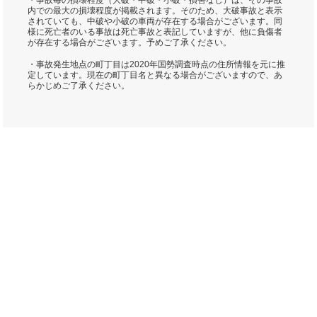
・事故毎の損壊程度（大破・中破・小破・損害なし）は、その事故
内での最大の損壊程度が掲載されます。そのため、大破事故と表示
されていても、中破や小破の車両が存在する場合がございます。同
様に死亡者のいる事故は死亡事故と表記していますが、他に負傷者
が存在する場合がございます。予めご了承ください。
・事故発生地点の町丁目は2020年国勢調査時点の住所情報を元に推
定しています。現在の町丁目名と異なる場合がございますので、あ
らかじめご了承ください。