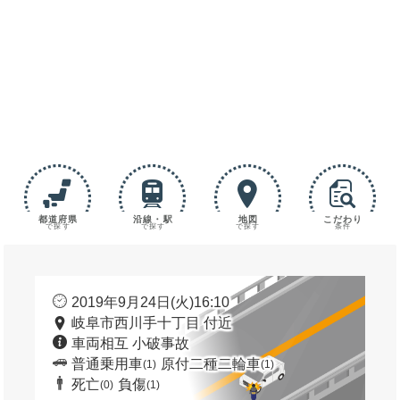
都道府県
沿線・駅
地図
こだわり
で探す
で探す
で探す
条件
2019年9月24日(火)16:10
岐阜市西川手十丁目 付近
車両相互 小破事故
普通乗用車
原付二種二輪車
(1)
(1)
死亡
負傷
(0)
(1)