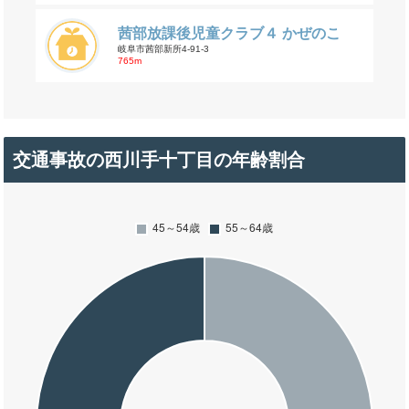
茜部放課後児童クラブ４ かぜのこ
岐阜市茜部新所4-91-3
765m
交通事故の西川手十丁目の年齢割合