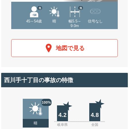
他
他
45～54歳
晴
幅5.5～
信号なし
9.0m
地図で見る
西川手十丁目の事故の特徴
100%
4.2
4.8
晴
岐阜県
全国