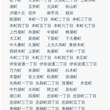
松下町
大宮町一丁目
大宮町二丁目
上材木町
湊町
玉井町
元浜町
松山町
夕陽ケ丘
堤外
御手洗
鏡岩
靭屋町
本町一丁目
本町二丁目
本町三丁目
本町四丁目
本町五丁目
本町六丁目
本町七丁目
上竹屋町
布屋町
中新町
蜂屋町
大工町
甚衛町
下新町
下大桑町
中大桑町
久屋町
上大久和町
東材木町
西材木町
上新町
魚屋町
今町一丁目
今町二丁目
今町三丁目
今町四丁目
末広町
伊奈波通一丁目
伊奈波通二丁目
伊奈波通三丁目
万力町
米屋町
新桜町
白木町
常盤町
笹土居町
松屋町
栄扇町
矢島町一丁目
矢島町二丁目
啓運町
木造町
中竹屋町
大和町
間之町
若松町
堀江町
四屋町
忠節町一丁目
忠節町二丁目
忠節町三丁目
忠節町四丁目
忠節町五丁目
青柳町一丁目
青柳町二丁目
青柳町三丁目