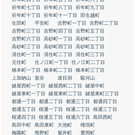
祈年町七丁目
祈年町八丁目
祈年町九丁目
祈年町十丁目
祈年町十一丁目
田生越町
生田町
平安町
吉野町一丁目
吉野町二丁目
吉野町三丁目
吉野町四丁目
吉野町五丁目
吉野町六丁目
高砂町一丁目
高砂町二丁目
高砂町三丁目
高砂町四丁目
高砂町五丁目
清住町一丁目
清住町二丁目
清住町三丁目
元住町
住ノ江町一丁目
住ノ江町二丁目
橋本町一丁目
橋本町二丁目
橋本町三丁目
上加納山
鴬谷
達目洞
駿河山
鍵屋西町一丁目
鍵屋西町二丁目
鍵屋中町
鍵屋東町一丁目
鍵屋東町二丁目
鍵屋東町三丁目
都通一丁目
都通二丁目
都通三丁目
都通四丁目
都通五丁目
桜通一丁目
桜通二丁目
桜通三丁目
桜通四丁目
桜通五丁目
桜通六丁目
島田西町
島田中町
島田東町
大池町
権現町
梅園町
熊野町
菊井町
豊岡町