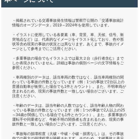
・掲載されている交通事故発生情報は警察庁公開の「交通事故統計
情報のオープンデータ」2019～2024年を使用しています。
・イラストに使用している各要素（車、背景、車、天候、信号、衝
突地点など）は、代表的なイメージをイラスト化しており、色や形
状等含め現実の事故の状況とは異なります。あくまで、事故のイメ
ージとして参考までにご活用ください。
・多重事故の場合でもイラスト上では最大２台（歩行者含む）まで
しか表現されていません。詳細は事故の個別ページの文字情報をご
参照ください。
・車両種別のデータは、該当車両の数ではなく、該当車両種別の関
わっている事故の件数となっています（例：1つの事故で2台以上の
普通自動車が衝突した場合でも1件とカウント）。また、不明車両が
含まれるため、現実の事故件数と一致しない場合がございます。ご
注意ください。
・年齢のデータは、該当年齢の人数ではなく、該当年齢人物の関わ
っている事故の件数となっています（例：1つの事故で2人以上の25
～34歳が関係している場合でも1件とカウント）。また、多重事故の
運転手や同乗者など、年齢不明の関係者も含まれるため、現実の事
故件数と一致しない場合がございます。ご注意ください。
・事故毎の損壊程度（大破・中破・小破・損害なし）は、その事故
内での最大の損壊程度が掲載されます。そのため、大破事故と表示