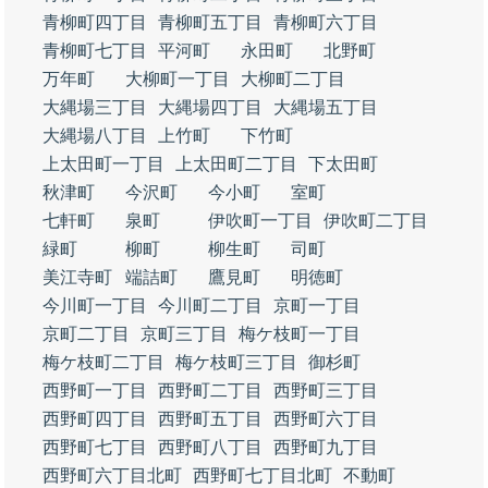
青柳町四丁目
青柳町五丁目
青柳町六丁目
青柳町七丁目
平河町
永田町
北野町
万年町
大柳町一丁目
大柳町二丁目
大縄場三丁目
大縄場四丁目
大縄場五丁目
大縄場八丁目
上竹町
下竹町
上太田町一丁目
上太田町二丁目
下太田町
秋津町
今沢町
今小町
室町
七軒町
泉町
伊吹町一丁目
伊吹町二丁目
緑町
柳町
柳生町
司町
美江寺町
端詰町
鷹見町
明徳町
今川町一丁目
今川町二丁目
京町一丁目
京町二丁目
京町三丁目
梅ケ枝町一丁目
梅ケ枝町二丁目
梅ケ枝町三丁目
御杉町
西野町一丁目
西野町二丁目
西野町三丁目
西野町四丁目
西野町五丁目
西野町六丁目
西野町七丁目
西野町八丁目
西野町九丁目
西野町六丁目北町
西野町七丁目北町
不動町