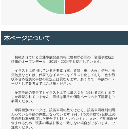
本ページについて
・掲載されている交通事故発生情報は警察庁公開の「交通事故統計
情報のオープンデータ」2019～2024年を使用しています。
・イラストに使用している各要素（車、背景、車、天候、信号、衝
突地点など）は、代表的なイメージをイラスト化しており、色や形
状等含め現実の事故の状況とは異なります。あくまで、事故のイメ
ージとして参考までにご活用ください。
・多重事故の場合でもイラスト上では最大２台（歩行者含む）まで
しか表現されていません。詳細は事故の個別ページの文字情報をご
参照ください。
・車両種別のデータは、該当車両の数ではなく、該当車両種別の関
わっている事故の件数となっています（例：1つの事故で2台以上の
普通自動車が衝突した場合でも1件とカウント）。また、不明車両が
含まれるため、現実の事故件数と一致しない場合がございます。ご
注意ください。