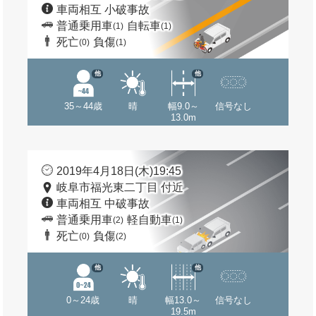
車両相互 小破事故
普通乗用車
自転車
(1)
(1)
死亡
負傷
(0)
(1)
他
他
35～44歳
晴
幅9.0～
信号なし
13.0m
2019年4月18日(木)19:45
岐阜市福光東二丁目 付近
車両相互 中破事故
普通乗用車
軽自動車
(2)
(1)
死亡
負傷
(0)
(2)
他
他
0～24歳
晴
幅13.0～
信号なし
19.5m