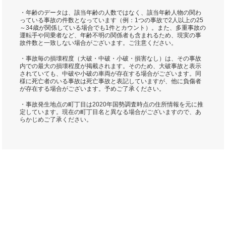
・年齢のデータは、該当年齢の人数ではなく、該当年齢人物の関わ
っている事故の件数となっています（例：1つの事故で2人以上の25
～34歳が関係している場合でも1件とカウント）。また、多重事故の
運転手や同乗者など、年齢不明の関係者も含まれるため、現実の事
故件数と一致しない場合がございます。ご注意ください。
・事故毎の損壊程度（大破・中破・小破・損害なし）は、その事故
内での最大の損壊程度が掲載されます。そのため、大破事故と表示
されていても、中破や小破の車両が存在する場合がございます。同
様に死亡者のいる事故は死亡事故と表記していますが、他に負傷者
が存在する場合がございます。予めご了承ください。
・事故発生地点の町丁目は2020年国勢調査時点の住所情報を元に推
定しています。現在の町丁目名と異なる場合がございますので、あ
らかじめご了承ください。