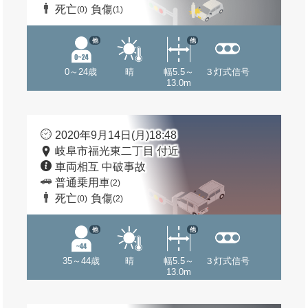
死亡
負傷
(0)
(1)
他
他
0～24歳
晴
幅5.5～
３灯式信号
13.0m
2020年9月14日(月)18:48
岐阜市福光東二丁目 付近
車両相互 中破事故
普通乗用車
(2)
死亡
負傷
(0)
(2)
他
他
35～44歳
晴
幅5.5～
３灯式信号
13.0m