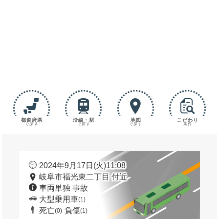
都道府県
沿線・駅
地図
こだわり
で探す
で探す
で探す
条件
2024年9月17日(火)11:08
岐阜市福光東二丁目 付近
車両単独 事故
大型乗用車
(1)
死亡
負傷
(0)
(1)