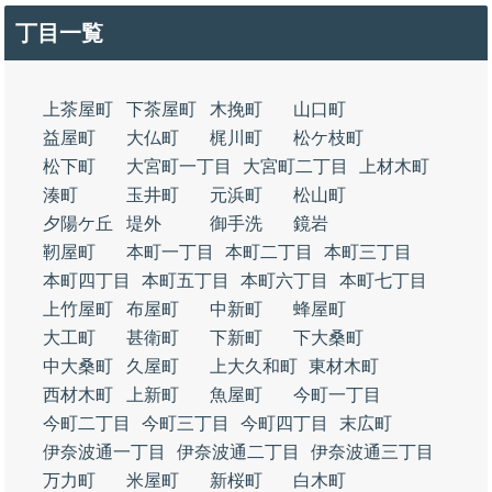
丁目一覧
上茶屋町
下茶屋町
木挽町
山口町
益屋町
大仏町
梶川町
松ケ枝町
松下町
大宮町一丁目
大宮町二丁目
上材木町
湊町
玉井町
元浜町
松山町
夕陽ケ丘
堤外
御手洗
鏡岩
靭屋町
本町一丁目
本町二丁目
本町三丁目
本町四丁目
本町五丁目
本町六丁目
本町七丁目
上竹屋町
布屋町
中新町
蜂屋町
大工町
甚衛町
下新町
下大桑町
中大桑町
久屋町
上大久和町
東材木町
西材木町
上新町
魚屋町
今町一丁目
今町二丁目
今町三丁目
今町四丁目
末広町
伊奈波通一丁目
伊奈波通二丁目
伊奈波通三丁目
万力町
米屋町
新桜町
白木町