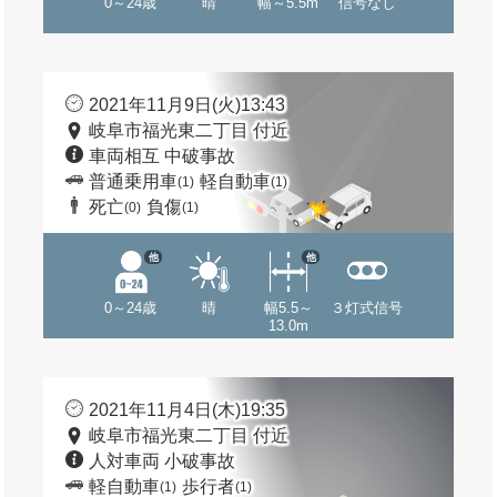
0～24歳
晴
幅～5.5m
信号なし
2021年11月9日(火)13:43
岐阜市福光東二丁目 付近
車両相互 中破事故
普通乗用車
軽自動車
(1)
(1)
死亡
負傷
(0)
(1)
他
他
0～24歳
晴
幅5.5～
３灯式信号
13.0m
2021年11月4日(木)19:35
岐阜市福光東二丁目 付近
人対車両 小破事故
軽自動車
歩行者
(1)
(1)