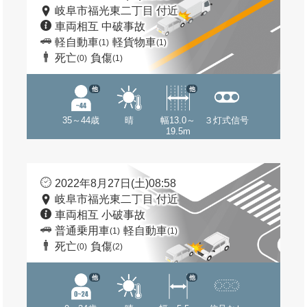
岐阜市福光東二丁目 付近
車両相互 中破事故
軽自動車
軽貨物車
(1)
(1)
死亡
負傷
(0)
(1)
他
他
35～44歳
晴
幅13.0～
３灯式信号
19.5m
2022年8月27日(土)08:58
岐阜市福光東二丁目 付近
車両相互 小破事故
普通乗用車
軽自動車
(1)
(1)
死亡
負傷
(0)
(2)
他
他