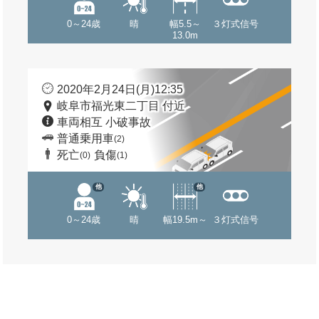
0～24歳
晴
幅5.5～
３灯式信号
13.0m
2020年2月24日(月)12:35
岐阜市福光東二丁目 付近
車両相互 小破事故
普通乗用車
(2)
死亡
負傷
(0)
(1)
他
他
0～24歳
晴
幅19.5m～
３灯式信号