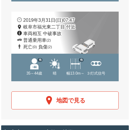
2019年3月31日(日)07:47
岐阜市福光東二丁目 付近
車両相互 中破事故
普通乗用車
(2)
死亡
負傷
(0)
(2)
他
他
35～44歳
晴
幅13.0m～
３灯式信号
地図で見る