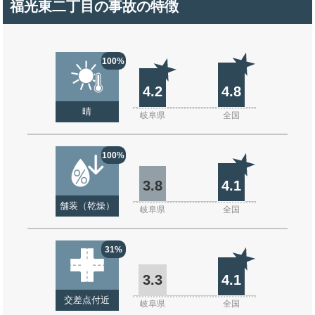
福光東二丁目の事故の特徴
100%
4.2
4.8
晴
岐阜県
全国
100%
3.8
4.1
舗装（乾燥）
岐阜県
全国
31%
3.3
4.1
交差点付近
岐阜県
全国