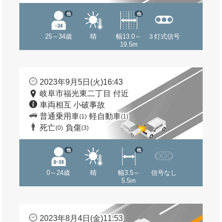
他
他
25～34歳
晴
幅13.0～
３灯式信号
19.5m
2023年9月5日(火)16:43
岐阜市福光東二丁目 付近
車両相互 小破事故
普通乗用車
軽自動車
(1)
(1)
死亡
負傷
(0)
(3)
他
他
0～24歳
晴
幅3.5～
信号なし
5.5m
2023年8月4日(金)11:53