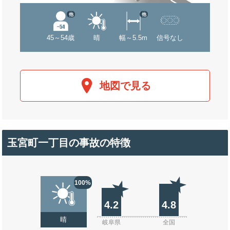
他
他
45～54歳
晴
幅～5.5m
信号なし
地図で見る
玉宮町一丁目の事故の特徴
100%
4.2
4.8
晴
岐阜県
全国