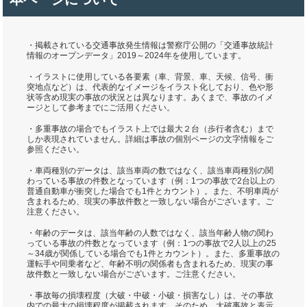
・掲載されている交通事故発生情報は警察庁公開の「交通事故統計
情報のオープンデータ」2019～2024年を使用しています。
・イラストに使用している各要素（車、背景、車、天候、信号、衝
突地点など）は、代表的なイメージをイラスト化しており、色や形
状等含め現実の事故の状況とは異なります。あくまで、事故のイメ
ージとして参考までにご活用ください。
・多重事故の場合でもイラスト上では最大２台（歩行者含む）まで
しか表現されていません。詳細は事故の個別ページの文字情報をご
参照ください。
・車両種別のデータは、該当車両の数ではなく、該当車両種別の関
わっている事故の件数となっています（例：1つの事故で2台以上の
普通自動車が衝突した場合でも1件とカウント）。また、不明車両が
含まれるため、現実の事故件数と一致しない場合がございます。ご
注意ください。
・年齢のデータは、該当年齢の人数ではなく、該当年齢人物の関わ
っている事故の件数となっています（例：1つの事故で2人以上の25
～34歳が関係している場合でも1件とカウント）。また、多重事故の
運転手や同乗者など、年齢不明の関係者も含まれるため、現実の事
故件数と一致しない場合がございます。ご注意ください。
・事故毎の損壊程度（大破・中破・小破・損害なし）は、その事故
内での最大の損壊程度が掲載されます。そのため、大破事故と表示