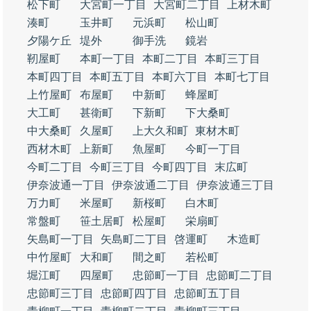
松下町
大宮町一丁目
大宮町二丁目
上材木町
湊町
玉井町
元浜町
松山町
夕陽ケ丘
堤外
御手洗
鏡岩
靭屋町
本町一丁目
本町二丁目
本町三丁目
本町四丁目
本町五丁目
本町六丁目
本町七丁目
上竹屋町
布屋町
中新町
蜂屋町
大工町
甚衛町
下新町
下大桑町
中大桑町
久屋町
上大久和町
東材木町
西材木町
上新町
魚屋町
今町一丁目
今町二丁目
今町三丁目
今町四丁目
末広町
伊奈波通一丁目
伊奈波通二丁目
伊奈波通三丁目
万力町
米屋町
新桜町
白木町
常盤町
笹土居町
松屋町
栄扇町
矢島町一丁目
矢島町二丁目
啓運町
木造町
中竹屋町
大和町
間之町
若松町
堀江町
四屋町
忠節町一丁目
忠節町二丁目
忠節町三丁目
忠節町四丁目
忠節町五丁目