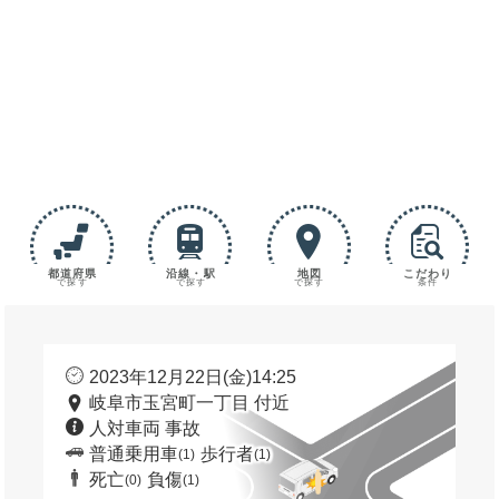
都道府県
沿線・駅
地図
こだわり
で探す
で探す
で探す
条件
2023年12月22日(金)14:25
岐阜市玉宮町一丁目 付近
人対車両 事故
普通乗用車
歩行者
(1)
(1)
死亡
負傷
(0)
(1)