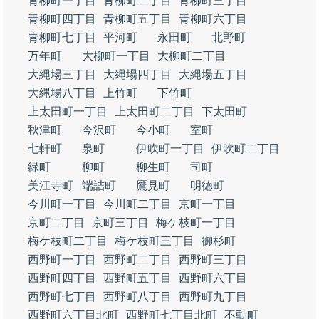
青柳町一丁目
青柳町二丁目
青柳町三丁目
青柳町四丁目
青柳町五丁目
青柳町六丁目
青柳町七丁目
平河町
永田町
北野町
万年町
大柳町一丁目
大柳町二丁目
大縄場三丁目
大縄場四丁目
大縄場五丁目
大縄場八丁目
上竹町
下竹町
上太田町一丁目
上太田町二丁目
下太田町
秋津町
今沢町
今小町
室町
七軒町
泉町
伊吹町一丁目
伊吹町二丁目
緑町
柳町
柳生町
司町
美江寺町
端詰町
鷹見町
明徳町
今川町一丁目
今川町二丁目
京町一丁目
京町二丁目
京町三丁目
梅ケ枝町一丁目
梅ケ枝町二丁目
梅ケ枝町三丁目
御杉町
西野町一丁目
西野町二丁目
西野町三丁目
西野町四丁目
西野町五丁目
西野町六丁目
西野町七丁目
西野町八丁目
西野町九丁目
西野町六丁目北町
西野町七丁目北町
不動町