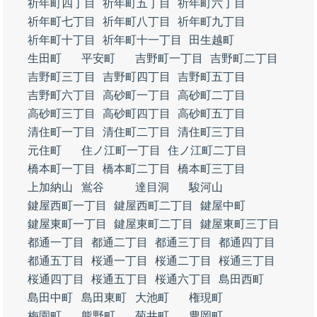
祈年町四丁目
祈年町五丁目
祈年町六丁目
祈年町七丁目
祈年町八丁目
祈年町九丁目
祈年町十丁目
祈年町十一丁目
田生越町
生田町
平安町
吉野町一丁目
吉野町二丁目
吉野町三丁目
吉野町四丁目
吉野町五丁目
吉野町六丁目
高砂町一丁目
高砂町二丁目
高砂町三丁目
高砂町四丁目
高砂町五丁目
清住町一丁目
清住町二丁目
清住町三丁目
元住町
住ノ江町一丁目
住ノ江町二丁目
橋本町一丁目
橋本町二丁目
橋本町三丁目
上加納山
鴬谷
達目洞
駿河山
鍵屋西町一丁目
鍵屋西町二丁目
鍵屋中町
鍵屋東町一丁目
鍵屋東町二丁目
鍵屋東町三丁目
都通一丁目
都通二丁目
都通三丁目
都通四丁目
都通五丁目
桜通一丁目
桜通二丁目
桜通三丁目
桜通四丁目
桜通五丁目
桜通六丁目
島田西町
島田中町
島田東町
大池町
権現町
梅園町
熊野町
菊井町
豊岡町