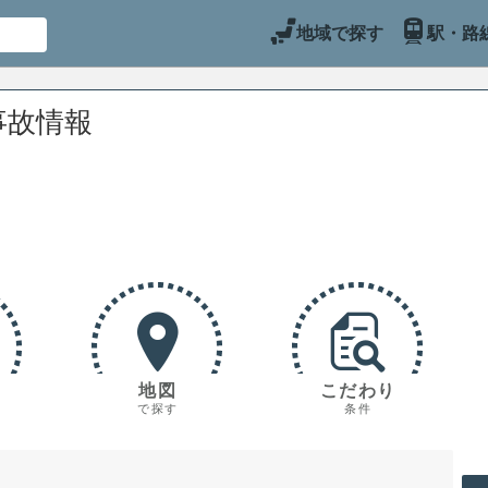
地域で探す
駅・路
事故情報
地図
こだわり
で探す
条件