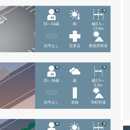
他
他
55～64歳
晴
幅5.5～
13.0m
信号なし
交差点
都道府県道
他
他
25～34歳
曇
幅3.5～
5.5m
信号なし
単路
市町村道
他
他