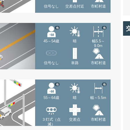
信号なし
交差点付近
市町村道
他
他
45～54歳
晴
幅5.5～
9.0m
信号なし
単路
市町村道
他
他
55～64歳
晴
幅～5.5m
３灯式（点
交差点
市町村道
滅）