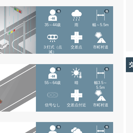
他
他
35～44歳
雨
幅～5.5m
３灯式（点
交差点
市町村道
滅）
他
他
55～64歳
晴
幅3.5～
5.5m
信号なし
交差点付近
市町村道
他
他