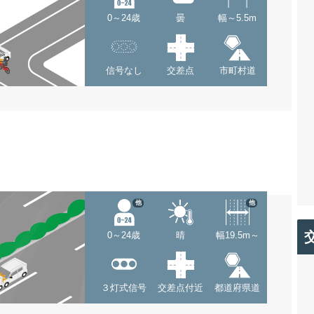
0～24歳
曇
幅～5.5m
信号なし
交差点
市町村道
他
他
0～24歳
晴
幅19.5m～
３灯式信号
交差点付近
都道府県道