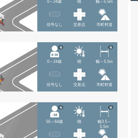
0～24歳
晴
幅～5.5m
信号なし
交差点
市町村道
他
他
0～24歳
晴
幅～5.5m
信号なし
交差点
市町村道
他
他
55～64歳
晴
幅3.5～
5.5m