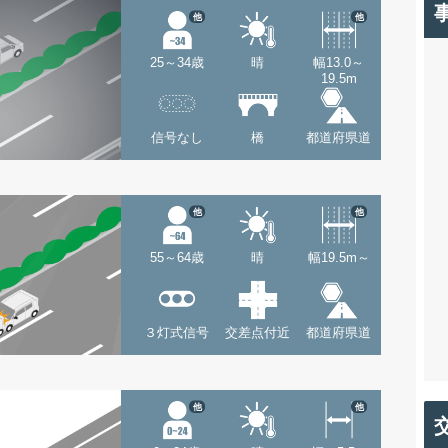
他
他
25～34歳
晴
幅13.0～
19.5m
信号なし
橋
都道府県道
他
他
55～64歳
晴
幅19.5m～
３灯式信号
交差点付近
都道府県道
他
他