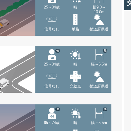
25～34歳
晴
幅9.0～
13.0m
信号なし
単路
都道府県道
他
他
25～34歳
晴
幅～5.5m
信号なし
交差点
都道府県道
他
他
65～74歳
晴
幅～5.5m