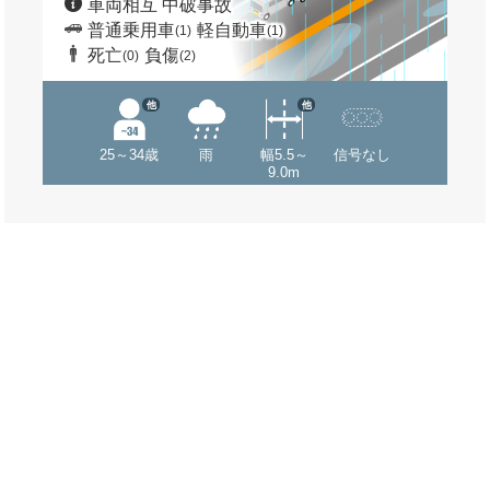
車両相互 中破事故
普通乗用車
軽自動車
(1)
(1)
死亡
負傷
(0)
(2)
他
他
25～34歳
雨
幅5.5～
信号なし
9.0m