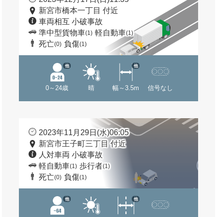
新宮市橋本一丁目 付近
車両相互 小破事故
準中型貨物車
軽自動車
(1)
(1)
死亡
負傷
(0)
(1)
他
他
0～24歳
晴
幅～3.5m
信号なし
2023年11月29日(水)06:05
新宮市王子町三丁目 付近
人対車両 小破事故
軽自動車
歩行者
(1)
(1)
死亡
負傷
(0)
(1)
他
他