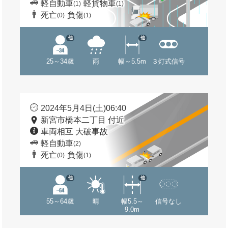
軽自動車
軽貨物車
(1)
(1)
死亡
負傷
(0)
(1)
他
他
25～34歳
雨
幅～5.5m
３灯式信号
2024年5月4日(土)06:40
新宮市橋本二丁目 付近
車両相互 大破事故
軽自動車
(2)
死亡
負傷
(0)
(1)
他
他
55～64歳
晴
幅5.5～
信号なし
9.0m