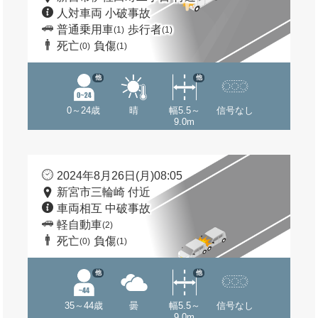
人対車両 小破事故
普通乗用車
歩行者
(1)
(1)
死亡
負傷
(0)
(1)
他
他
0～24歳
晴
幅5.5～
信号なし
9.0m
2024年8月26日(月)08:05
新宮市三輪崎 付近
車両相互 中破事故
軽自動車
(2)
死亡
負傷
(0)
(1)
他
他
35～44歳
曇
幅5.5～
信号なし
9.0m