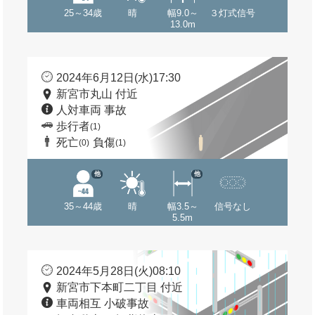
25～34歳
晴
幅9.0～
３灯式信号
13.0m
2024年6月12日(水)17:30
新宮市丸山 付近
人対車両 事故
歩行者
(1)
死亡
負傷
(0)
(1)
他
他
35～44歳
晴
幅3.5～
信号なし
5.5m
2024年5月28日(火)08:10
新宮市下本町二丁目 付近
車両相互 小破事故