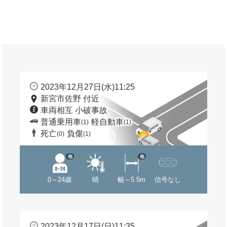
2023年12月27日(水)11:25
新宮市佐野 付近
車両相互 小破事故
普通乗用車
軽自動車
(1)
(1)
死亡
負傷
(0)
(1)
他
他
0～24歳
晴
幅～5.5m
信号なし
2023年12月17日(日)11:35