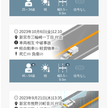
25～34歳
晴
幅5.5～
信号なし
9.0m
2023年10月6日(金)12:10
新宮市三輪崎一丁目 付近
車両相互 中破事故
軽自動車
軽貨物車
(1)
(1)
死亡
負傷
(0)
(2)
他
他
45～54歳
晴
幅5.5～
信号なし
9.0m
2023年9月21日(木)13:35
新宮市熊野川町音川 付近