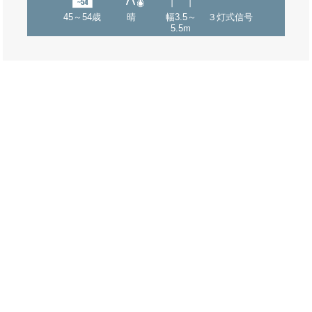
45～54歳
晴
幅3.5～
３灯式信号
5.5m