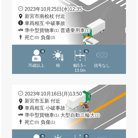
2023年10月25日(水)12:35
新宮市南桧杖 付近
車両相互 中破事故
準中型貨物車
普通乗用車
(1)
(1)
死亡
負傷
(0)
(3)
他
他
75歳以上
晴
幅5.5～
信号なし
13.0m
2023年10月16日(月)13:50
新宮市五新 付近
車両相互 小破事故
準中型貨物車
大型自動二輪大
(1)
(1)
死亡
負傷
(0)
(1)
他
他