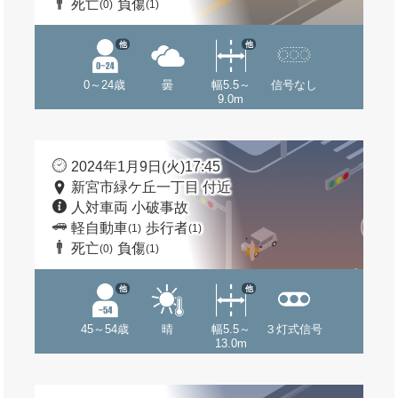
死亡
負傷
(0)
(1)
他
他
0～24歳
曇
幅5.5～
信号なし
9.0m
2024年1月9日(火)17:45
新宮市緑ケ丘一丁目 付近
人対車両 小破事故
軽自動車
歩行者
(1)
(1)
死亡
負傷
(0)
(1)
他
他
45～54歳
晴
幅5.5～
３灯式信号
13.0m