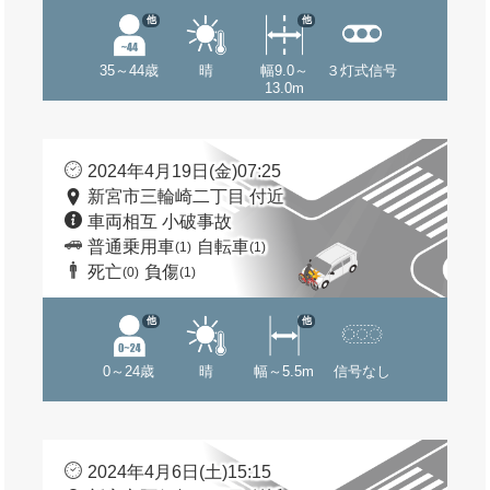
他
他
35～44歳
晴
幅9.0～
３灯式信号
13.0m
2024年4月19日(金)07:25
新宮市三輪崎二丁目 付近
車両相互 小破事故
普通乗用車
自転車
(1)
(1)
死亡
負傷
(0)
(1)
他
他
0～24歳
晴
幅～5.5m
信号なし
2024年4月6日(土)15:15