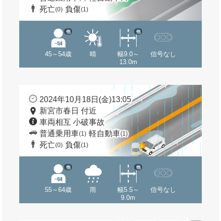
死亡
負傷
(0)
(1)
他
他
45～54歳
晴
幅9.0～
信号なし
13.0m
2024年10月18日(金)13:05
新宮市春日 付近
車両相互 小破事故
普通乗用車
軽自動車
(1)
(1)
死亡
負傷
(0)
(1)
他
他
55～64歳
雨
幅5.5～
信号なし
9.0m