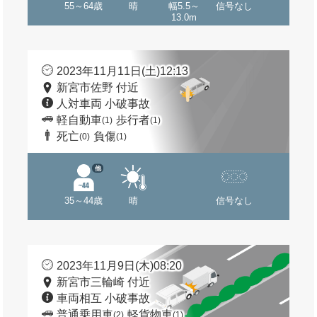
55～64歳
晴
幅5.5～
信号なし
13.0m
2023年11月11日(土)12:13
新宮市佐野 付近
人対車両 小破事故
軽自動車
歩行者
(1)
(1)
死亡
負傷
(0)
(1)
他
35～44歳
晴
信号なし
2023年11月9日(木)08:20
新宮市三輪崎 付近
車両相互 小破事故
普通乗用車
軽貨物車
(2)
(1)