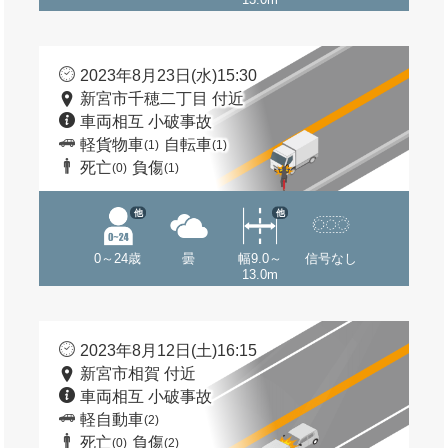
2023年8月23日(水)15:30
新宮市千穂二丁目 付近
車両相互 小破事故
軽貨物車
自転車
(1)
(1)
死亡
負傷
(0)
(1)
他
他
0～24歳
曇
幅9.0～
信号なし
13.0m
2023年8月12日(土)16:15
新宮市相賀 付近
車両相互 小破事故
軽自動車
(2)
死亡
負傷
(0)
(2)