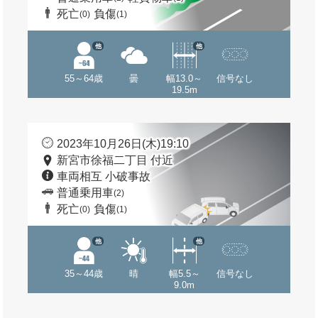
死亡
負傷
(0)
(1)
他
他
55～64歳
曇
幅13.0～
信号なし
19.5m
2023年10月26日(木)19:10
新宮市徐福二丁目 付近
車両相互 小破事故
普通乗用車
(2)
死亡
負傷
(0)
(1)
他
他
35～44歳
晴
幅5.5～
信号なし
9.0m