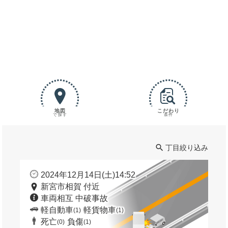
地図
こだわり
で探す
条件
丁目絞り込み
2024年12月14日(土)14:52
新宮市相賀 付近
車両相互 中破事故
軽自動車
軽貨物車
(1)
(1)
死亡
負傷
(0)
(1)