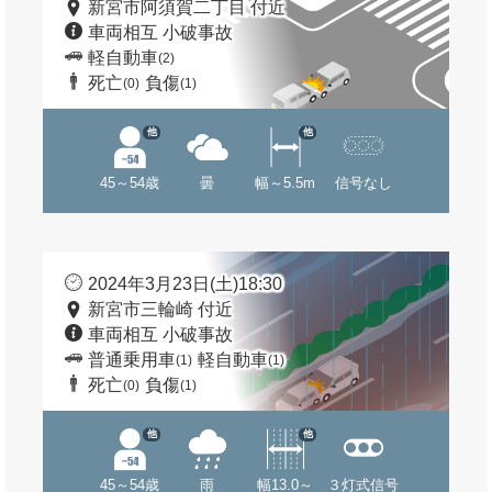
新宮市阿須賀二丁目 付近
車両相互 小破事故
軽自動車
(2)
死亡
負傷
(0)
(1)
他
他
45～54歳
曇
幅～5.5m
信号なし
2024年3月23日(土)18:30
新宮市三輪崎 付近
車両相互 小破事故
普通乗用車
軽自動車
(1)
(1)
死亡
負傷
(0)
(1)
他
他
45～54歳
雨
幅13.0～
３灯式信号