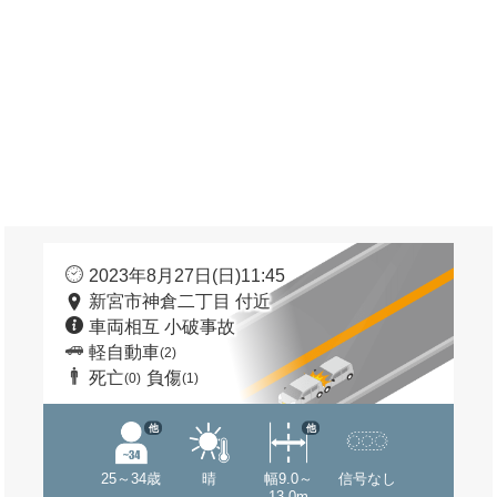
2023年8月27日(日)11:45
新宮市神倉二丁目 付近
車両相互 小破事故
軽自動車
(2)
死亡
負傷
(0)
(1)
他
他
25～34歳
晴
幅9.0～
信号なし
13.0m