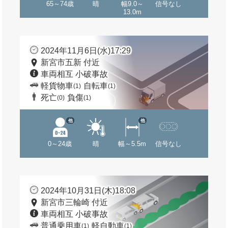
65～74歳
晴
幅9.0～
信号なし
13.0m
2024年11月6日(水)17:29
新宮市五新 付近
車両相互 小破事故
軽貨物車
自転車
(1)
(1)
死亡
負傷
(0)
(1)
他
他
0～24歳
晴
幅～5.5m
信号なし
2024年10月31日(木)18:08
新宮市三輪崎 付近
車両相互 小破事故
普通乗用車
軽自動車
(1)
(1)