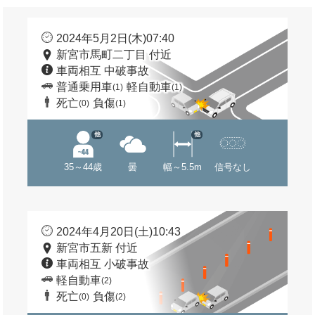
2024年5月2日(木)07:40
新宮市馬町二丁目 付近
車両相互 中破事故
普通乗用車
軽自動車
(1)
(1)
死亡
負傷
(0)
(1)
他
他
35～44歳
曇
幅～5.5m
信号なし
2024年4月20日(土)10:43
新宮市五新 付近
車両相互 小破事故
軽自動車
(2)
死亡
負傷
(0)
(2)