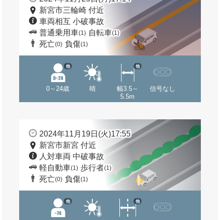
新宮市三輪崎 付近
車両相互 小破事故
普通乗用車
自転車
(1)
(1)
死亡
負傷
(0)
(1)
他
他
0～24歳
晴
幅3.5～
信号なし
5.5m
2024年11月19日(火)17:55
新宮市新宮 付近
人対車両 中破事故
軽自動車
歩行者
(1)
(1)
死亡
負傷
(0)
(1)
他
他