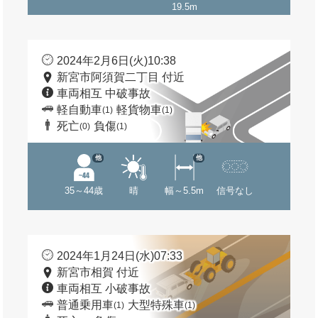
19.5m
2024年2月6日(火)10:38
新宮市阿須賀二丁目 付近
車両相互 中破事故
軽自動車
軽貨物車
(1)
(1)
死亡
負傷
(0)
(1)
他
他
35～44歳
晴
幅～5.5m
信号なし
2024年1月24日(水)07:33
新宮市相賀 付近
車両相互 小破事故
普通乗用車
大型特殊車
(1)
(1)