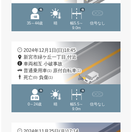
他
他
35～44歳
晴
幅5.5～
信号なし
9.0m
2024年12月1日(日)18:45
新宮市緑ケ丘一丁目 付近
車両相互 小破事故
普通乗用車
原付自転車
(1)
(1)
死亡
負傷
(0)
(1)
他
他
0～24歳
晴
幅5.5～
信号なし
9.0m
2024年11月25日(月)17:14