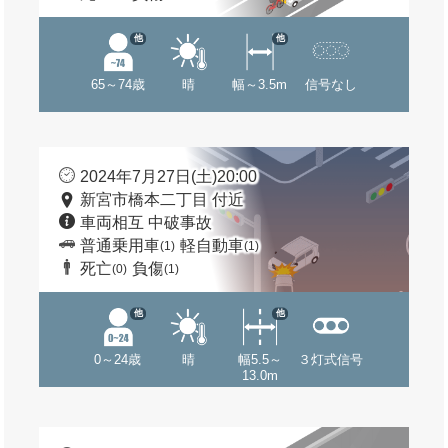
他
他
65～74歳
晴
幅～3.5m
信号なし
2024年7月27日(土)20:00
新宮市橋本二丁目 付近
車両相互 中破事故
普通乗用車
軽自動車
(1)
(1)
死亡
負傷
(0)
(1)
他
他
0～24歳
晴
幅5.5～
３灯式信号
13.0m