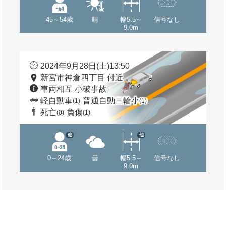
45～54歳
晴
幅5.5～
信号なし
9.0m
2024年9月28日(土)13:50
新宮市神倉四丁目 付近
車両相互 小破事故
軽自動車
普通自動二輪小
(1)
(1)
死亡
負傷
(0)
(1)
他
他
0～24歳
曇
幅5.5～
信号なし
9.0m