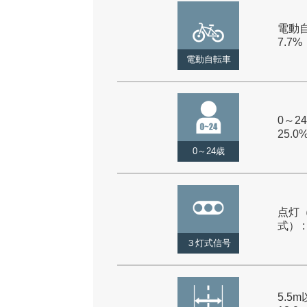
電動自
7.7%
電動自転車
0～24
25.0
0～24歳
点灯
式） :
３灯式信号
5.5