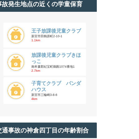
事故発生地点の近くの学童保育
王子放課後児童クラブ
新宮市田鶴原町2-10-1
1.1km
放課後児童クラブきほ
っこ
南牟婁郡紀宝町鵜殿1074番地1
2.7km
子育てクラブ パンダ
ハウス
新宮市三輪崎3-8-6
4km
交通事故の神倉四丁目の年齢割合