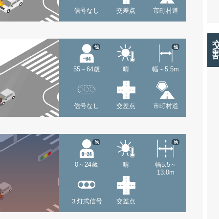
信号なし
交差点
市町村道
他
他
55～64歳
晴
幅～5.5m
信号なし
交差点
市町村道
他
他
0～24歳
晴
幅5.5～
13.0m
３灯式信号
交差点