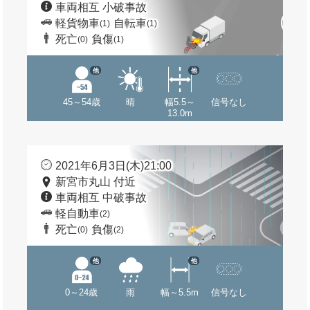
車両相互 小破事故
軽貨物車
自転車
(1)
(1)
死亡
負傷
(0)
(1)
他
他
45～54歳
晴
幅5.5～
信号なし
13.0m
2021年6月3日(木)21:00
新宮市丸山 付近
車両相互 中破事故
軽自動車
(2)
死亡
負傷
(0)
(2)
他
他
0～24歳
雨
幅～5.5m
信号なし