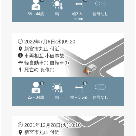
35～44歳
晴
幅3.5～
信号なし
5.5m
2022年7月6日(水)09:20
新宮市丸山 付近
車両相互 小破事故
軽自動車
自転車
(1)
(1)
死亡
負傷
(0)
(1)
他
他
25～34歳
晴
幅～5.5m
信号なし
2021年12月28日(火)10:10
新宮市丸山 付近