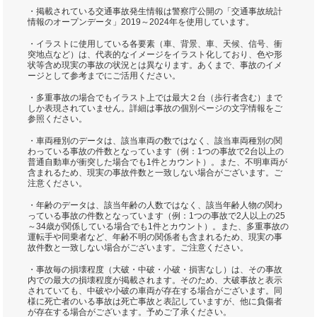
・掲載されている交通事故発生情報は警察庁公開の「交通事故統計
情報のオープンデータ」2019～2024年を使用しています。
・イラストに使用している各要素（車、背景、車、天候、信号、衝
突地点など）は、代表的なイメージをイラスト化しており、色や形
状等含め現実の事故の状況とは異なります。あくまで、事故のイメ
ージとして参考までにご活用ください。
・多重事故の場合でもイラスト上では最大２台（歩行者含む）まで
しか表現されていません。詳細は事故の個別ページの文字情報をご
参照ください。
・車両種別のデータは、該当車両の数ではなく、該当車両種別の関
わっている事故の件数となっています（例：1つの事故で2台以上の
普通自動車が衝突した場合でも1件とカウント）。また、不明車両が
含まれるため、現実の事故件数と一致しない場合がございます。ご
注意ください。
・年齢のデータは、該当年齢の人数ではなく、該当年齢人物の関わ
っている事故の件数となっています（例：1つの事故で2人以上の25
～34歳が関係している場合でも1件とカウント）。また、多重事故の
運転手や同乗者など、年齢不明の関係者も含まれるため、現実の事
故件数と一致しない場合がございます。ご注意ください。
・事故毎の損壊程度（大破・中破・小破・損害なし）は、その事故
内での最大の損壊程度が掲載されます。そのため、大破事故と表示
されていても、中破や小破の車両が存在する場合がございます。同
様に死亡者のいる事故は死亡事故と表記していますが、他に負傷者
が存在する場合がございます。予めご了承ください。