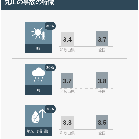
丸山の事故の特徴
80%
3.4
3.7
晴
和歌山県
全国
20%
3.7
3.8
雨
和歌山県
全国
20%
3.3
3.5
舗装（湿潤）
和歌山県
全国