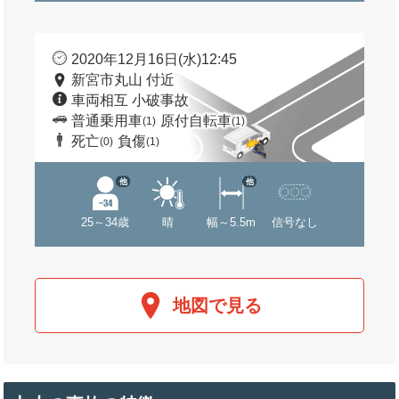
2020年12月16日(水)12:45
新宮市丸山 付近
車両相互 小破事故
普通乗用車
原付自転車
(1)
(1)
死亡
負傷
(0)
(1)
他
他
25～34歳
晴
幅～5.5m
信号なし
地図で見る