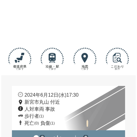
都道府県
沿線・駅
地図
こだわり
で探す
で探す
で探す
条件
2024年6月12日(水)17:30
新宮市丸山 付近
人対車両 事故
歩行者
(1)
死亡
負傷
(0)
(1)
他
他