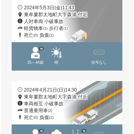
2024年5月3日(金)11:43
東牟婁郡太地町大字森浦 付近
人対車両 小破事故
軽貨物車
歩行者
(1)
(1)
死亡
負傷
(0)
(1)
他
35～44歳
晴
信号なし
2024年4月21日(日)14:30
東牟婁郡太地町大字森浦 付近
車両相互 小破事故
普通乗用車
(2)
死亡
負傷
(0)
(2)
他
他