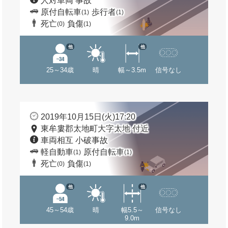
人対車両 事故
原付自転車
歩行者
(1)
(1)
死亡
負傷
(0)
(1)
他
他
25～34歳
晴
幅～3.5m
信号なし
2019年10月15日(火)17:20
東牟婁郡太地町大字太地 付近
車両相互 小破事故
軽自動車
原付自転車
(1)
(1)
死亡
負傷
(0)
(1)
他
他
45～54歳
晴
幅5.5～
信号なし
9.0m