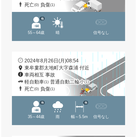
死亡
負傷
(0)
(1)
他
55～64歳
晴
信号なし
2024年8月26日(月)08:54
東牟婁郡太地町大字森浦 付近
車両相互 事故
軽自動車
普通自動二輪小
(1)
(1)
死亡
負傷
(0)
(1)
他
他
35～44歳
雨
幅～5.5m
信号なし