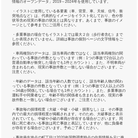
情報のオープンデータ」2019～2024年を使用しています。
・イラストに使用している各要素（車、背景、車、天候、信号、衝
突地点など）は、代表的なイメージをイラスト化しており、色や形
状等含め現実の事故の状況とは異なります。あくまで、事故のイメ
ージとして参考までにご活用ください。
・多重事故の場合でもイラスト上では最大２台（歩行者含む）まで
しか表現されていません。詳細は事故の個別ページの文字情報をご
参照ください。
・車両種別のデータは、該当車両の数ではなく、該当車両種別の関
わっている事故の件数となっています（例：1つの事故で2台以上の
普通自動車が衝突した場合でも1件とカウント）。また、不明車両が
含まれるため、現実の事故件数と一致しない場合がございます。ご
注意ください。
・年齢のデータは、該当年齢の人数ではなく、該当年齢人物の関わ
っている事故の件数となっています（例：1つの事故で2人以上の25
～34歳が関係している場合でも1件とカウント）。また、多重事故の
運転手や同乗者など、年齢不明の関係者も含まれるため、現実の事
故件数と一致しない場合がございます。ご注意ください。
・事故毎の損壊程度（大破・中破・小破・損害なし）は、その事故
内での最大の損壊程度が掲載されます。そのため、大破事故と表示
されていても、中破や小破の車両が存在する場合がございます。同
様に死亡者のいる事故は死亡事故と表記していますが、他に負傷者
が存在する場合がございます。予めご了承ください。
・事故発生地点の町丁目は2020年国勢調査時点の住所情報を元に推