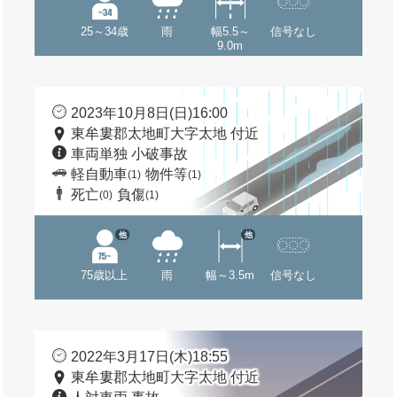
25～34歳
雨
幅5.5～
信号なし
9.0m
2023年10月8日(日)16:00
東牟婁郡太地町大字太地 付近
車両単独 小破事故
軽自動車
物件等
(1)
(1)
死亡
負傷
(0)
(1)
他
他
75歳以上
雨
幅～3.5m
信号なし
2022年3月17日(木)18:55
東牟婁郡太地町大字太地 付近