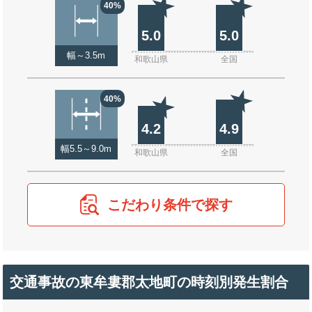
40%
5.0
5.0
幅～3.5m
和歌山県
全国
40%
4.2
4.9
幅5.5～9.0m
和歌山県
全国
こだわり条件で探す
交通事故の東牟婁郡太地町の時刻別発生割合