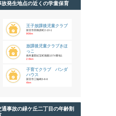
事故発生地点の近くの学童保育
王子放課後児童クラブ
新宮市田鶴原町2-10-1
908m
放課後児童クラブきほ
っこ
南牟婁郡紀宝町鵜殿1074番地1
2.6km
子育てクラブ パンダ
ハウス
新宮市三輪崎3-8-6
4km
交通事故の緑ケ丘二丁目の年齢割
合