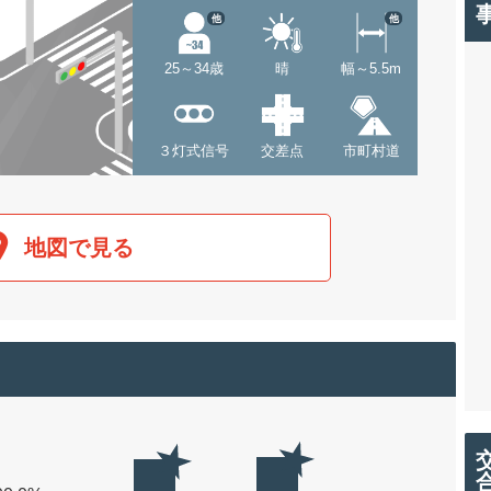
他
他
25～34歳
晴
幅～5.5m
３灯式信号
交差点
市町村道
地図で見る