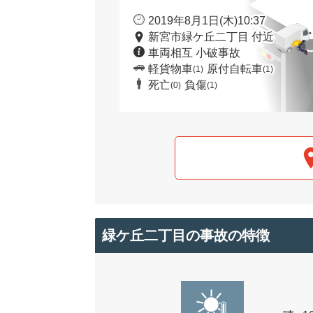
2019年8月1日(木)10:37
新宮市緑ケ丘二丁目 付近
車両相互 小破事故
軽貨物車
原付自転車
(1)
(1)
死亡
負傷
(0)
(1)
緑ケ丘二丁目の事故の特徴