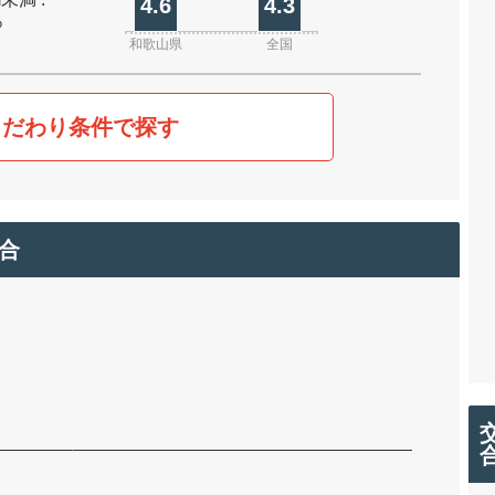
4.6
4.3
%
和歌山県
全国
こだわり条件で探す
合