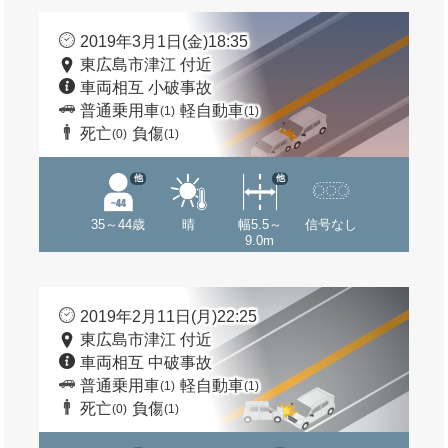
2019年3月1日(金)18:35
東広島市津江 付近
車両相互 小破事故
普通乗用車
軽自動車
(1)
(1)
死亡
負傷
(0)
(1)
他
他
35～44歳
晴
幅5.5～
信号なし
9.0m
2019年2月11日(月)22:25
東広島市津江 付近
車両相互 中破事故
普通乗用車
軽自動車
(1)
(1)
死亡
負傷
(0)
(1)