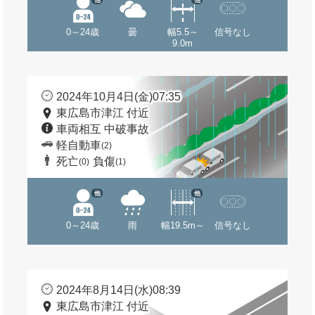
0～24歳
曇
幅5.5～
信号なし
9.0m
2024年10月4日(金)07:35
東広島市津江 付近
車両相互 中破事故
軽自動車
(2)
死亡
負傷
(0)
(1)
他
他
0～24歳
雨
幅19.5m～
信号なし
2024年8月14日(水)08:39
東広島市津江 付近