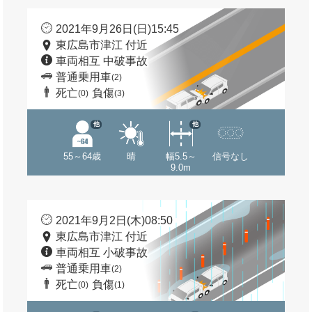
2021年9月26日(日)15:45
東広島市津江 付近
車両相互 中破事故
普通乗用車
(2)
死亡
負傷
(0)
(3)
他
他
55～64歳
晴
幅5.5～
信号なし
9.0m
2021年9月2日(木)08:50
東広島市津江 付近
車両相互 小破事故
普通乗用車
(2)
死亡
負傷
(0)
(1)