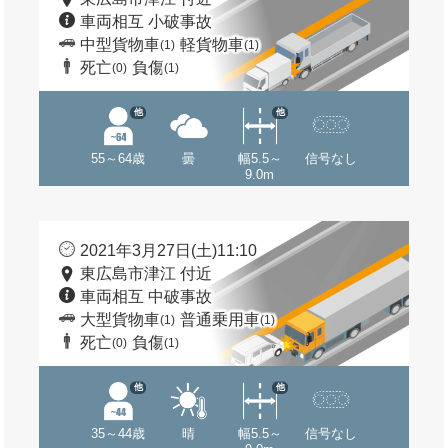
車両相互 小破事故
中型貨物車
軽貨物車
(1)
(1)
死亡
負傷
(0)
(1)
他
他
55～64歳
曇
幅5.5～
信号なし
9.0m
2021年3月27日(土)11:10
東広島市津江 付近
車両相互 中破事故
大型貨物車
普通乗用車
(1)
(1)
死亡
負傷
(0)
(1)
他
他
35～44歳
晴
幅5.5～
信号なし