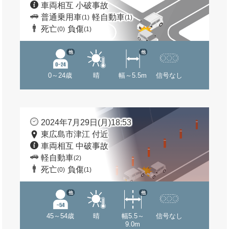
車両相互 小破事故
普通乗用車
軽自動車
(1)
(1)
死亡
負傷
(0)
(1)
他
他
0～24歳
晴
幅～5.5m
信号なし
2024年7月29日(月)18:53
東広島市津江 付近
車両相互 中破事故
軽自動車
(2)
死亡
負傷
(0)
(1)
他
他
45～54歳
晴
幅5.5～
信号なし
9.0m