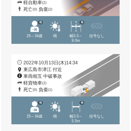
軽自動車
(2)
死亡
負傷
(0)
(2)
他
他
25～34歳
晴
幅5.5～
信号なし
9.0m
2022年10月13日(木)14:34
東広島市津江 付近
車両相互 中破事故
軽貨物車
(2)
死亡
負傷
(0)
(1)
他
他
25～34歳
晴
幅3.5～
信号なし
5.5m