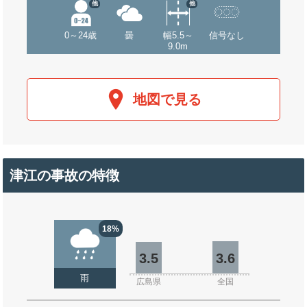
他
他
0～24歳
曇
幅5.5～
信号なし
9.0m
地図で見る
津江の事故の特徴
18%
3.5
3.6
雨
広島県
全国