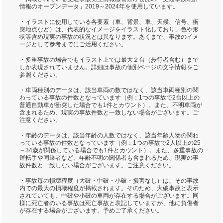
情報のオープンデータ」2019～2024年を使用しています。
・イラストに使用している各要素（車、背景、車、天候、信号、衝
突地点など）は、代表的なイメージをイラスト化しており、色や形
状等含め現実の事故の状況とは異なります。あくまで、事故のイメ
ージとして参考までにご活用ください。
・多重事故の場合でもイラスト上では最大２台（歩行者含む）まで
しか表現されていません。詳細は事故の個別ページの文字情報をご
参照ください。
・車両種別のデータは、該当車両の数ではなく、該当車両種別の関
わっている事故の件数となっています（例：1つの事故で2台以上の
普通自動車が衝突した場合でも1件とカウント）。また、不明車両が
含まれるため、現実の事故件数と一致しない場合がございます。ご
注意ください。
・年齢のデータは、該当年齢の人数ではなく、該当年齢人物の関わ
っている事故の件数となっています（例：1つの事故で2人以上の25
～34歳が関係している場合でも1件とカウント）。また、多重事故の
運転手や同乗者など、年齢不明の関係者も含まれるため、現実の事
故件数と一致しない場合がございます。ご注意ください。
・事故毎の損壊程度（大破・中破・小破・損害なし）は、その事故
内での最大の損壊程度が掲載されます。そのため、大破事故と表示
されていても、中破や小破の車両が存在する場合がございます。同
様に死亡者のいる事故は死亡事故と表記していますが、他に負傷者
が存在する場合がございます。予めご了承ください。