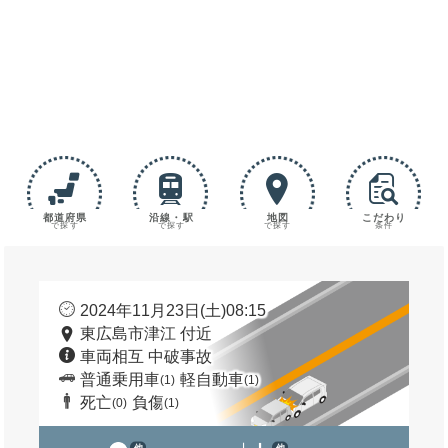
都道府県
沿線・駅
地図
こだわり
で探す
で探す
で探す
条件
2024年11月23日(土)08:15
東広島市津江 付近
車両相互 中破事故
普通乗用車
軽自動車
(1)
(1)
死亡
負傷
(0)
(1)
他
他