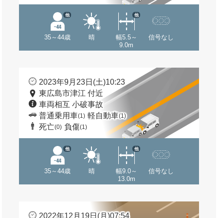
他
他
35～44歳
晴
幅5.5～
信号なし
9.0m
2023年9月23日(土)10:23
東広島市津江 付近
車両相互 小破事故
普通乗用車
軽自動車
(1)
(1)
死亡
負傷
(0)
(1)
他
他
35～44歳
晴
幅9.0～
信号なし
13.0m
2022年12月19日(月)07:54