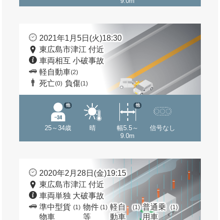
9.0m
2021年1月5日(火)18:30
東広島市津江 付近
車両相互 小破事故
軽自動車
(2)
死亡
負傷
(0)
(1)
他
他
25～34歳
晴
幅5.5～
信号なし
9.0m
2020年2月28日(金)19:15
東広島市津江 付近
車両単独 大破事故
準中型貨
物件
軽自
普通乗
(1)
(1)
(1)
(1)
物車
等
動車
用車