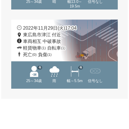
25～34歳
晴
幅13.0～
信号なし
19.5m
2022年11月29日(火)17:04
東広島市津江 付近
車両相互 中破事故
軽貨物車
自転車
(1)
(1)
死亡
負傷
(0)
(1)
他
他
25～34歳
雨
幅～5.5m
信号なし