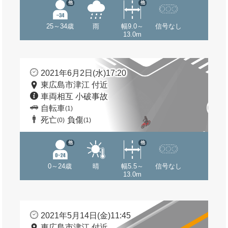
他
他
25～34歳
雨
幅9.0～
信号なし
13.0m
2021年6月2日(水)17:20
東広島市津江 付近
車両相互 小破事故
自転車
(1)
死亡
負傷
(0)
(1)
他
他
0～24歳
晴
幅5.5～
信号なし
13.0m
2021年5月14日(金)11:45
東広島市津江 付近