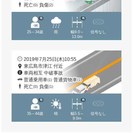
死亡
負傷
(0)
(2)
他
他
25～34歳
雨
幅9.0～
信号なし
13.0m
2019年7月25日(木)10:55
東広島市津江 付近
車両相互 中破事故
普通乗用車
普通貨物車
(1)
(1)
死亡
負傷
(0)
(1)
他
他
35～44歳
晴
幅5.5～
信号なし
9.0m