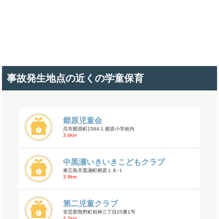
事故発生地点の近くの学童保育
郷原児童会
呉市郷原町1584-1 郷原小学校内
3.6km
中黒瀬いきいきこどもクラブ
東広島市黒瀬町楢原１８-１
3.8km
第二児童クラブ
安芸郡熊野町初神三丁目25番1号
4.2km