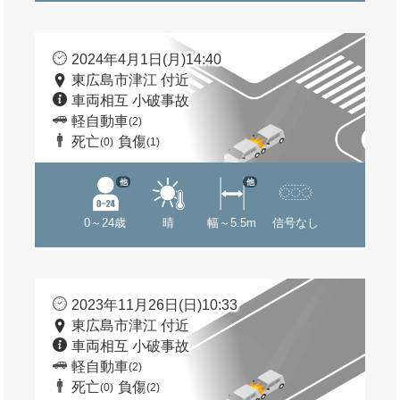
2024年4月1日(月)14:40
東広島市津江 付近
車両相互 小破事故
軽自動車
(2)
死亡
負傷
(0)
(1)
他
他
0～24歳
晴
幅～5.5m
信号なし
2023年11月26日(日)10:33
東広島市津江 付近
車両相互 小破事故
軽自動車
(2)
死亡
負傷
(0)
(2)