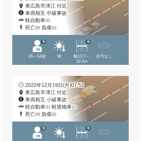
東広島市津江 付近
車両相互 中破事故
軽自動車
(2)
死亡
負傷
(0)
(1)
他
他
45～54歳
晴
幅13.0～
信号なし
19.5m
2022年12月19日(月)07:53
東広島市津江 付近
車両相互 小破事故
軽自動車
軽貨物車
(1)
(1)
死亡
負傷
(0)
(2)
他
他