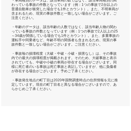
・車両種別のデータは、該当車両の数ではなく、該当車両種別の関
わっている事故の件数となっています（例：1つの事故で2台以上の
普通自動車が衝突した場合でも1件とカウント）。また、不明車両が
含まれるため、現実の事故件数と一致しない場合がございます。ご
注意ください。
・年齢のデータは、該当年齢の人数ではなく、該当年齢人物の関わ
っている事故の件数となっています（例：1つの事故で2人以上の25
～34歳が関係している場合でも1件とカウント）。また、多重事故の
運転手や同乗者など、年齢不明の関係者も含まれるため、現実の事
故件数と一致しない場合がございます。ご注意ください。
・事故毎の損壊程度（大破・中破・小破・損害なし）は、その事故
内での最大の損壊程度が掲載されます。そのため、大破事故と表示
されていても、中破や小破の車両が存在する場合がございます。同
様に死亡者のいる事故は死亡事故と表記していますが、他に負傷者
が存在する場合がございます。予めご了承ください。
・事故発生地点の町丁目は2020年国勢調査時点の住所情報を元に推
定しています。現在の町丁目名と異なる場合がございますので、あ
らかじめご了承ください。