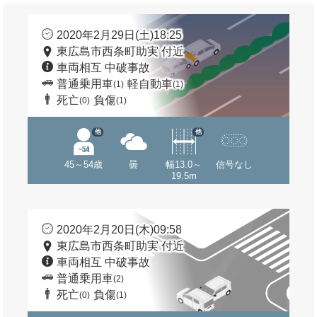
2020年2月29日(土)18:25
東広島市西条町助実 付近
車両相互 中破事故
普通乗用車
軽自動車
(1)
(1)
死亡
負傷
(0)
(1)
他
他
45～54歳
曇
幅13.0～
信号なし
19.5m
2020年2月20日(木)09:58
東広島市西条町助実 付近
車両相互 中破事故
普通乗用車
(2)
死亡
負傷
(0)
(1)