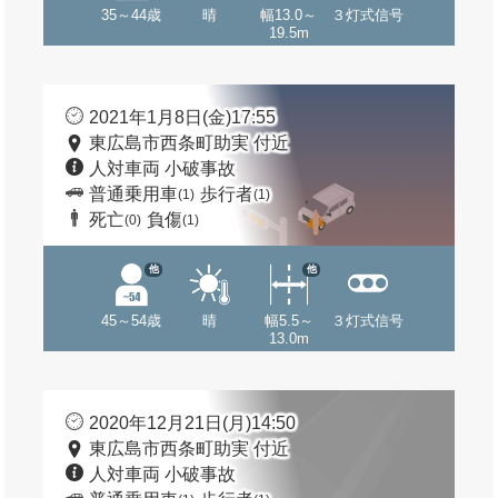
35～44歳
晴
幅13.0～
３灯式信号
19.5m
2021年1月8日(金)17:55
東広島市西条町助実 付近
人対車両 小破事故
普通乗用車
歩行者
(1)
(1)
死亡
負傷
(0)
(1)
他
他
45～54歳
晴
幅5.5～
３灯式信号
13.0m
2020年12月21日(月)14:50
東広島市西条町助実 付近
人対車両 小破事故