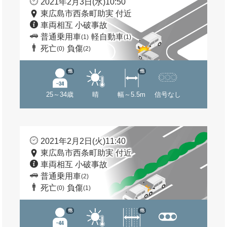
2021年2月3日(水)10:50
東広島市西条町助実 付近
車両相互 小破事故
普通乗用車
軽自動車
(1)
(1)
死亡
負傷
(0)
(2)
他
他
25～34歳
晴
幅～5.5m
信号なし
2021年2月2日(火)11:40
東広島市西条町助実 付近
車両相互 小破事故
普通乗用車
(2)
死亡
負傷
(0)
(1)
他
他