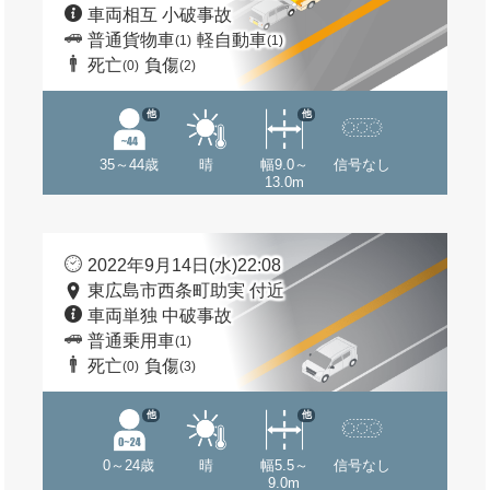
車両相互 小破事故
普通貨物車
軽自動車
(1)
(1)
死亡
負傷
(0)
(2)
他
他
35～44歳
晴
幅9.0～
信号なし
13.0m
2022年9月14日(水)22:08
東広島市西条町助実 付近
車両単独 中破事故
普通乗用車
(1)
死亡
負傷
(0)
(3)
他
他
0～24歳
晴
幅5.5～
信号なし
9.0m