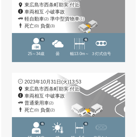
東広島市西条町助実 付近
車両相互 小破事故
軽自動車
準中型貨物車
(2)
(1)
死亡
負傷
(0)
(3)
他
他
25～34歳
曇
幅13.0m～
３灯式信号
2023年10月31日(火)13:53
東広島市西条町助実 付近
車両相互 中破事故
普通乗用車
(2)
死亡
負傷
(0)
(2)
他
他