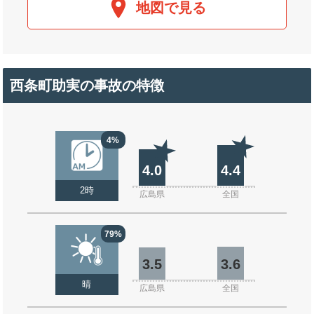
地図で見る
西条町助実の事故の特徴
4%
4.0
4.4
2時
広島県
全国
79%
3.5
3.6
晴
広島県
全国