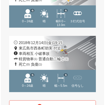
(0)
(1)
他
他
0～24歳
晴
幅9.0～
３灯式信号
13.0m
2018年12月14日(金)19:15
東広島市西条町助実 付近
車両相互 小破事故
軽貨物車
普通自動二輪小
(1)
(1)
死亡
負傷
(0)
(1)
他
他
0～24歳
晴
幅～5.5m
信号なし