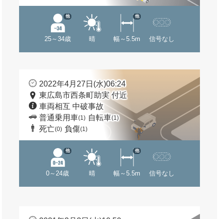
他
他
25～34歳
晴
幅～5.5m
信号なし
2022年4月27日(水)06:24
東広島市西条町助実 付近
車両相互 中破事故
普通乗用車
自転車
(1)
(1)
死亡
負傷
(0)
(1)
他
他
0～24歳
晴
幅～5.5m
信号なし