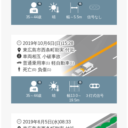
他
他
35～44歳
晴
幅～5.5m
信号なし
2019年10月6日(日)15:28
東広島市西条町助実 付近
車両相互 小破事故
普通乗用車
軽自動車
(1)
(1)
死亡
負傷
(0)
(1)
他
他
35～44歳
晴
幅13.0～
３灯式信号
19.5m
2019年6月5日(水)08:33