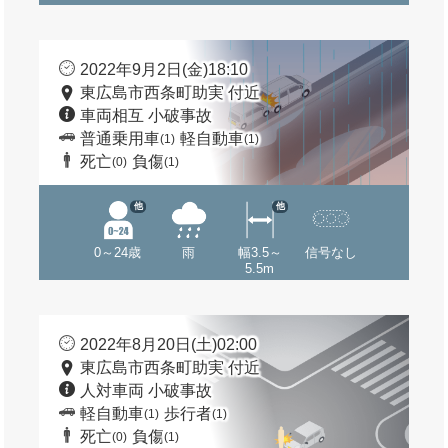
2022年9月2日(金)18:10
東広島市西条町助実 付近
車両相互 小破事故
普通乗用車
軽自動車
(1)
(1)
死亡
負傷
(0)
(1)
他
他
0～24歳
雨
幅3.5～
信号なし
5.5m
2022年8月20日(土)02:00
東広島市西条町助実 付近
人対車両 小破事故
軽自動車
歩行者
(1)
(1)
死亡
負傷
(0)
(1)