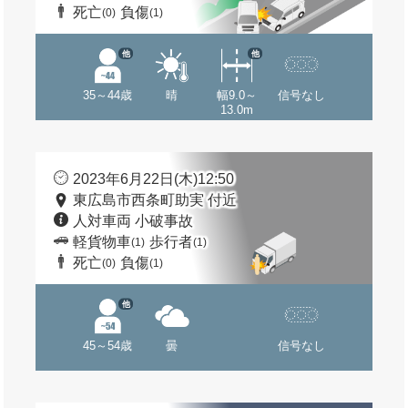
死亡
負傷
(0)
(1)
他
他
35～44歳
晴
幅9.0～
信号なし
13.0m
2023年6月22日(木)12:50
東広島市西条町助実 付近
人対車両 小破事故
軽貨物車
歩行者
(1)
(1)
死亡
負傷
(0)
(1)
他
45～54歳
曇
信号なし