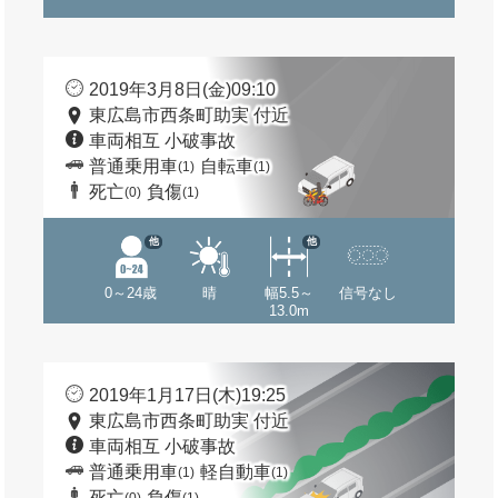
2019年3月8日(金)09:10
東広島市西条町助実 付近
車両相互 小破事故
普通乗用車
自転車
(1)
(1)
死亡
負傷
(0)
(1)
他
他
0～24歳
晴
幅5.5～
信号なし
13.0m
2019年1月17日(木)19:25
東広島市西条町助実 付近
車両相互 小破事故
普通乗用車
軽自動車
(1)
(1)
死亡
負傷