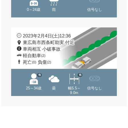
0～24歳
雨
信号なし
2023年2月4日(土)12:36
東広島市西条町助実 付近
車両相互 小破事故
軽自動車
(2)
死亡
負傷
(0)
(2)
他
他
25～34歳
曇
幅5.5～
信号なし
9.0m