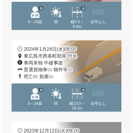
他
他
0～24歳
晴
幅5.5～
信号なし
9.0m
2024年1月24日(水)08:00
東広島市西条町助実 付近
車両単独 中破事故
普通貨物車
物件等
(1)
(1)
死亡
負傷
(0)
(1)
他
他
0～24歳
晴
幅13.0～
信号なし
19.5m
2023年12月12日(火)09:20