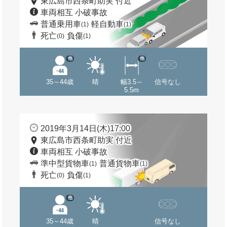
東広島市西条町助実 付近
車両相互 小破事故
普通乗用車
軽自動車
(1)
(1)
死亡
負傷
(0)
(1)
他
他
35～44歳
晴
幅3.5～
信号なし
5.5m
2019年3月14日(木)17:00
東広島市西条町助実 付近
車両相互 小破事故
準中型貨物車
普通貨物車
(1)
(1)
死亡
負傷
(0)
(1)
他
35～44歳
晴
信号なし