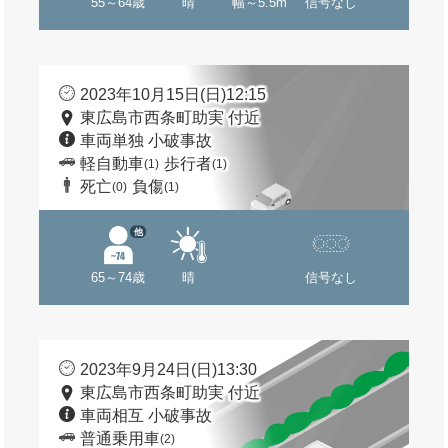
55～64歳
晴
幅～5.5m
信号なし
2023年10月15日(日)12:15
東広島市西条町助実 付近
車両単独 小破事故
軽自動車
歩行者
(1)
(1)
死亡
負傷
(0)
(1)
他
65～74歳
晴
信号なし
2023年9月24日(日)13:30
東広島市西条町助実 付近
車両相互 小破事故
普通乗用車
(2)