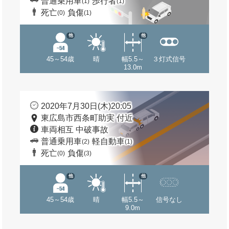
普通乗用車
歩行者
(1)
(1)
死亡
負傷
(0)
(1)
他
他
45～54歳
晴
幅5.5～
３灯式信号
13.0m
2020年7月30日(木)20:05
東広島市西条町助実 付近
車両相互 中破事故
普通乗用車
軽自動車
(2)
(1)
死亡
負傷
(0)
(3)
他
他
45～54歳
晴
幅5.5～
信号なし
9.0m