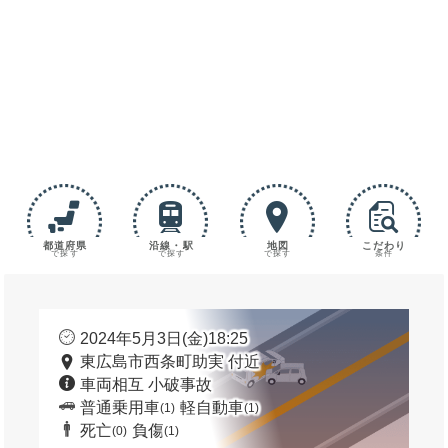
都道府県
沿線・駅
地図
こだわり
で探す
で探す
で探す
条件
2024年5月3日(金)18:25
東広島市西条町助実 付近
車両相互 小破事故
普通乗用車
軽自動車
(1)
(1)
死亡
負傷
(0)
(1)