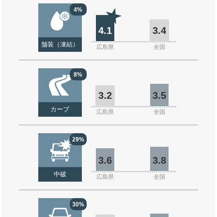
4%
4.1
3.4
舗装（凍結）
広島県
全国
8%
3.2
3.5
カーブ
広島県
全国
29%
3.6
3.8
中破
広島県
全国
30%