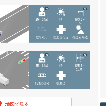
他
他
25～34歳
晴
幅3.5～
5.5m
信号なし
交差点付近
都道府県道
他
他
55～64歳
晴
幅5.5～
13.0m
３灯式信号
交差点
地図で見る