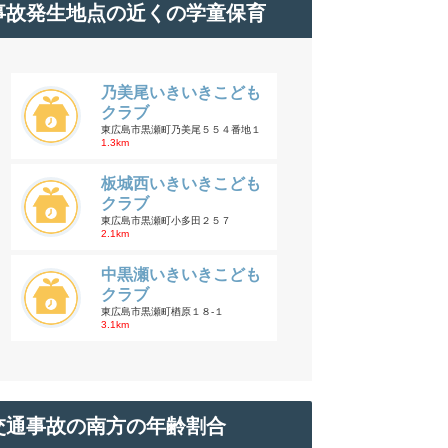
事故発生地点の近くの学童保育
乃美尾いきいきこども
クラブ
東広島市黒瀬町乃美尾５５４番地１
1.3km
板城西いきいきこども
クラブ
東広島市黒瀬町小多田２５７
2.1km
中黒瀬いきいきこども
クラブ
東広島市黒瀬町楢原１８-１
3.1km
交通事故の南方の年齢割合