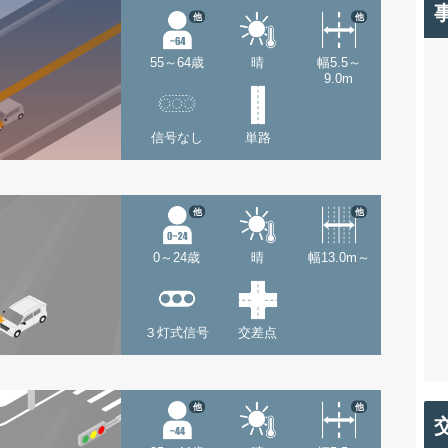
他
他
55～64歳
晴
幅5.5～
9.0m
信号なし
単路
他
他
0～24歳
晴
幅13.0m～
３灯式信号
交差点
他
他