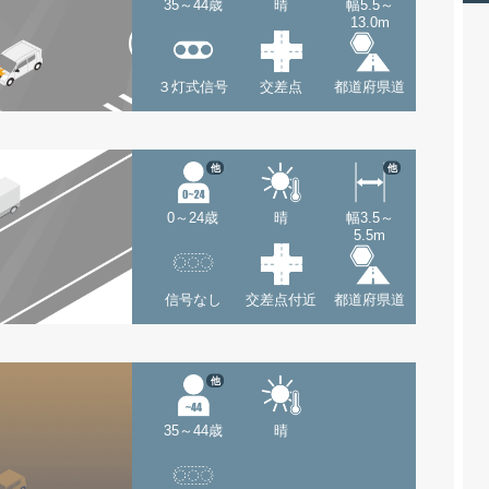
35～44歳
晴
幅5.5～
13.0m
３灯式信号
交差点
都道府県道
他
他
0～24歳
晴
幅3.5～
5.5m
信号なし
交差点付近
都道府県道
他
35～44歳
晴