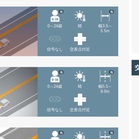
他
他
0～24歳
晴
幅3.5～
5.5m
信号なし
交差点付近
他
他
0～24歳
晴
幅5.5～
9.0m
信号なし
交差点付近
他
他