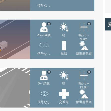
信号なし
他
他
25～34歳
晴
幅5.5～
9.0m
信号なし
単路
都道府県道
他
他
0～24歳
晴
幅5.5～
13.0m
信号なし
交差点
都道府県道