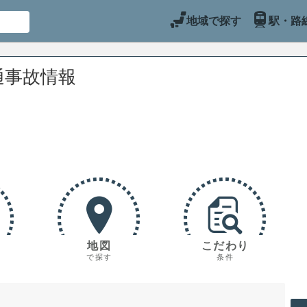
地域で探す
駅・路
通事故情報
地図
こだわり
で探す
条件