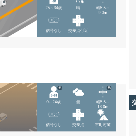
25～34歳
晴
幅5.5～
9.0m
信号なし
交差点付近
他
他
0～24歳
曇
幅5.5～
13.0m
信号なし
交差点
市町村道