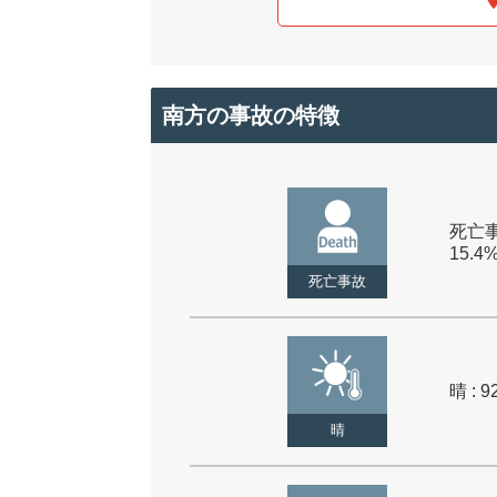
南方の事故の特徴
死亡事
15.4
死亡事故
晴 : 9
晴