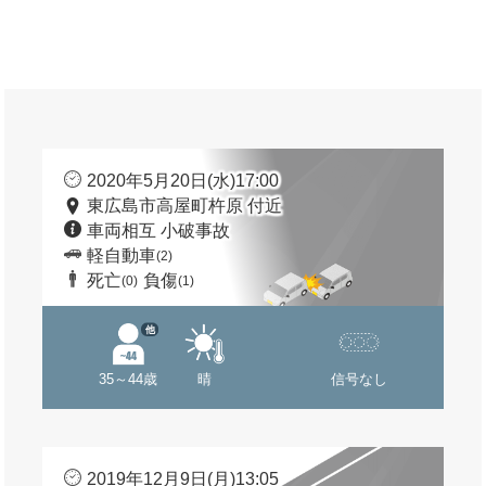
2020年5月20日(水)17:00
東広島市高屋町杵原 付近
車両相互 小破事故
軽自動車
(2)
死亡
負傷
(0)
(1)
他
35～44歳
晴
信号なし
2019年12月9日(月)13:05