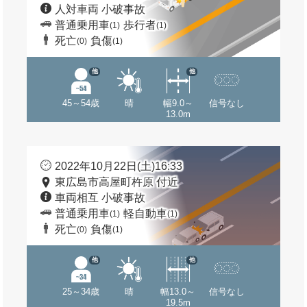
人対車両 小破事故
普通乗用車
歩行者
(1)
(1)
死亡
負傷
(0)
(1)
他
他
45～54歳
晴
幅9.0～
信号なし
13.0m
2022年10月22日(土)16:33
東広島市高屋町杵原 付近
車両相互 小破事故
普通乗用車
軽自動車
(1)
(1)
死亡
負傷
(0)
(1)
他
他
25～34歳
晴
幅13.0～
信号なし
19.5m