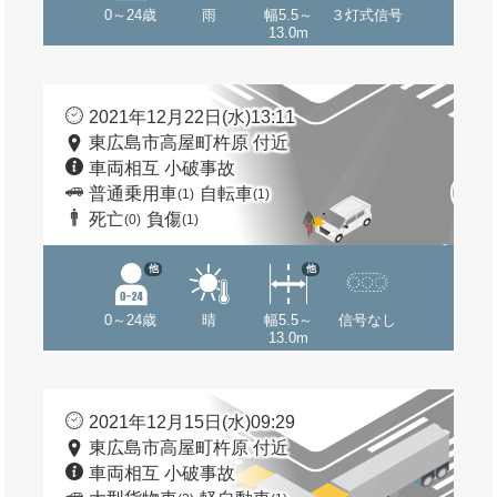
0～24歳
雨
幅5.5～
３灯式信号
13.0m
2021年12月22日(水)13:11
東広島市高屋町杵原 付近
車両相互 小破事故
普通乗用車
自転車
(1)
(1)
死亡
負傷
(0)
(1)
他
他
0～24歳
晴
幅5.5～
信号なし
13.0m
2021年12月15日(水)09:29
東広島市高屋町杵原 付近
車両相互 小破事故