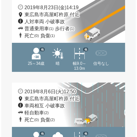
2019年8月23日(金)14:19
東広島市高屋町杵原 付近
人対車両 小破事故
普通乗用車
歩行者
(1)
(1)
死亡
負傷
(0)
(1)
他
他
25～34歳
晴
幅9.0～
信号なし
13.0m
2019年8月6日(火)12:50
東広島市高屋町杵原 付近
車両相互 小破事故
軽自動車
(2)
死亡
負傷
(0)
(2)
他
他