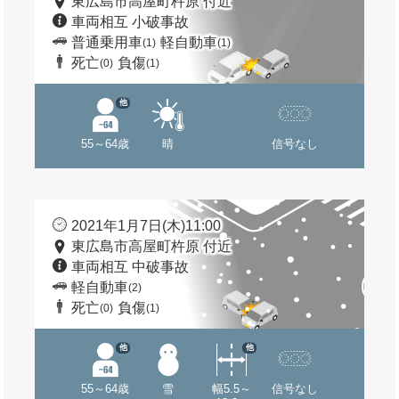
東広島市高屋町杵原 付近
車両相互 小破事故
普通乗用車
軽自動車
(1)
(1)
死亡
負傷
(0)
(1)
他
55～64歳
晴
信号なし
2021年1月7日(木)11:00
東広島市高屋町杵原 付近
車両相互 中破事故
軽自動車
(2)
死亡
負傷
(0)
(1)
他
他
55～64歳
雪
幅5.5～
信号なし