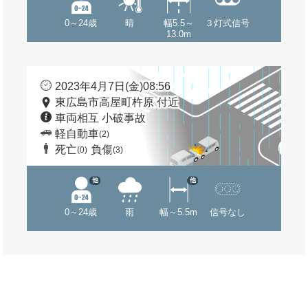
0～24歳
晴
幅5.5～
３灯式信号
13.0m
2023年4月7日(金)08:56
東広島市高屋町杵原 付近
車両相互 小破事故
軽自動車
(2)
死亡
負傷
(0)
(3)
他
他
0～24歳
雨
幅～5.5m
信号なし