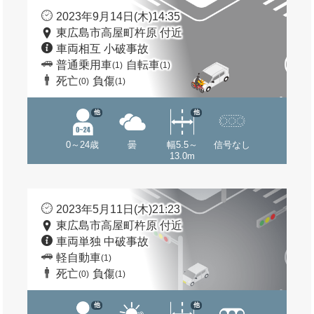
2023年9月14日(木)14:35
東広島市高屋町杵原 付近
車両相互 小破事故
普通乗用車
自転車
(1)
(1)
死亡
負傷
(0)
(1)
他
他
0～24歳
曇
幅5.5～
信号なし
13.0m
2023年5月11日(木)21:23
東広島市高屋町杵原 付近
車両単独 中破事故
軽自動車
(1)
死亡
負傷
(0)
(1)
他
他