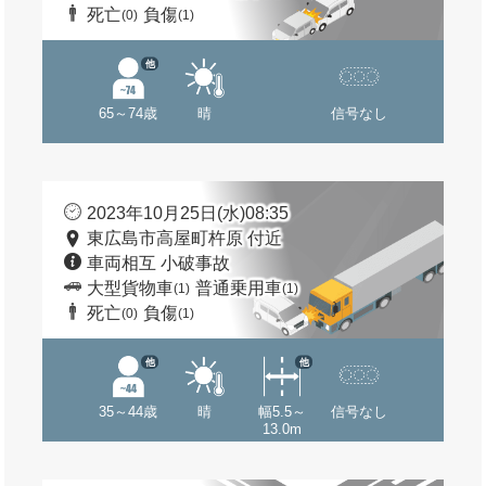
死亡
負傷
(0)
(1)
他
65～74歳
晴
信号なし
2023年10月25日(水)08:35
東広島市高屋町杵原 付近
車両相互 小破事故
大型貨物車
普通乗用車
(1)
(1)
死亡
負傷
(0)
(1)
他
他
35～44歳
晴
幅5.5～
信号なし
13.0m