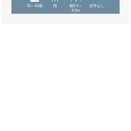
35～44歳
雨
幅5.5～
信号なし
9.0m