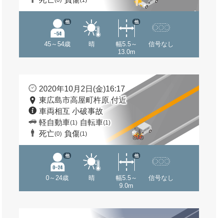
(0)
(1)
他
他
45～54歳
晴
幅5.5～
信号なし
13.0m
2020年10月2日(金)16:17
東広島市高屋町杵原 付近
車両相互 小破事故
軽自動車
自転車
(1)
(1)
死亡
負傷
(0)
(1)
他
他
0～24歳
晴
幅5.5～
信号なし
9.0m