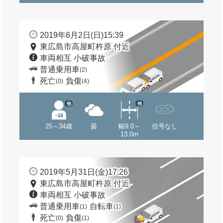
2019年6月2日(日)15:39
東広島市高屋町杵原 付近
車両相互 小破事故
普通乗用車
(2)
死亡
負傷
(0)
(4)
他
他
25～34歳
曇
幅9.0～
信号なし
13.0m
2019年5月31日(金)17:26
東広島市高屋町杵原 付近
車両相互 小破事故
普通乗用車
自転車
(1)
(1)
死亡
負傷
(0)
(1)