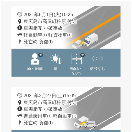
2021年6月1日(火)10:25
東広島市高屋町杵原 付近
車両相互 小破事故
軽自動車
軽貨物車
(1)
(1)
死亡
負傷
(0)
(1)
他
他
55～64歳
晴
幅5.5～
信号なし
9.0m
2021年3月27日(土)15:05
東広島市高屋町杵原 付近
車両相互 小破事故
普通乗用車
軽自動車
(1)
(1)
死亡
負傷
(0)
(1)