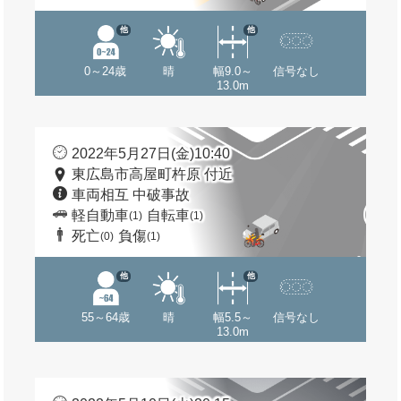
他
他
0～24歳
晴
幅9.0～
信号なし
13.0m
2022年5月27日(金)10:40
東広島市高屋町杵原 付近
車両相互 中破事故
軽自動車
自転車
(1)
(1)
死亡
負傷
(0)
(1)
他
他
55～64歳
晴
幅5.5～
信号なし
13.0m