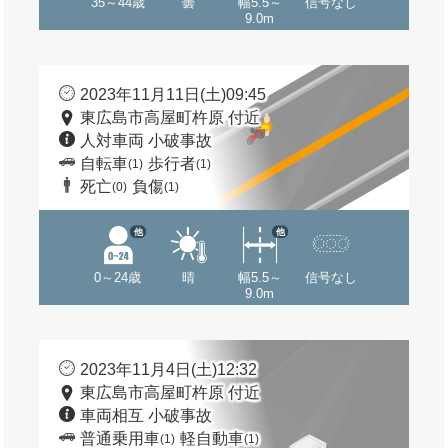
35～44歳
曇
幅5.5～
信号なし
9.0m
2023年11月11日(土)09:45
東広島市高屋町杵原 付近
人対車両 小破事故
自転車
歩行者
(1)
(1)
死亡
負傷
(0)
(1)
他
他
0～24歳
晴
幅5.5～
信号なし
9.0m
2023年11月4日(土)12:32
東広島市高屋町杵原 付近
車両相互 小破事故
普通乗用車
軽自動車
(1)
(1)