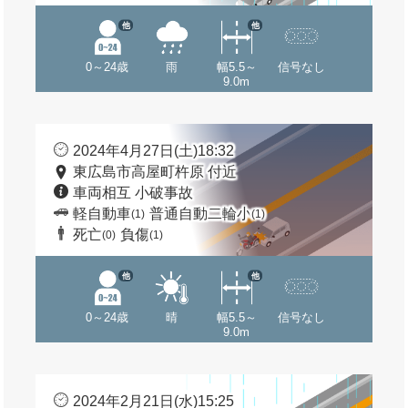
他
他
0～24歳
雨
幅5.5～
信号なし
9.0m
2024年4月27日(土)18:32
東広島市高屋町杵原 付近
車両相互 小破事故
軽自動車
普通自動二輪小
(1)
(1)
死亡
負傷
(0)
(1)
他
他
0～24歳
晴
幅5.5～
信号なし
9.0m
2024年2月21日(水)15:25