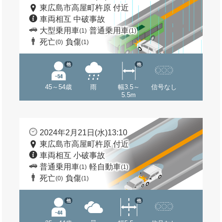
東広島市高屋町杵原 付近
車両相互 中破事故
大型乗用車
普通乗用車
(1)
(1)
死亡
負傷
(0)
(1)
他
他
45～54歳
雨
幅3.5～
信号なし
5.5m
2024年2月21日(水)13:10
東広島市高屋町杵原 付近
車両相互 小破事故
普通乗用車
軽自動車
(1)
(1)
死亡
負傷
(0)
(1)
他
他