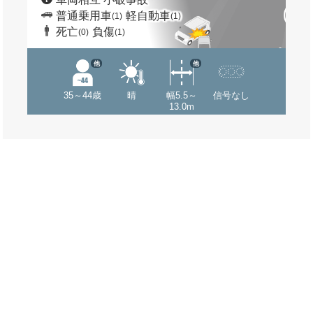
普通乗用車
軽自動車
(1)
(1)
死亡
負傷
(0)
(1)
他
他
35～44歳
晴
幅5.5～
信号なし
13.0m