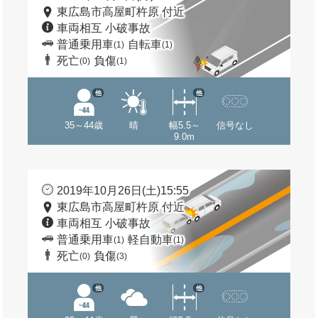
東広島市高屋町杵原 付近
車両相互 小破事故
普通乗用車
自転車
(1)
(1)
死亡
負傷
(0)
(1)
他
他
35～44歳
晴
幅5.5～
信号なし
9.0m
2019年10月26日(土)15:55
東広島市高屋町杵原 付近
車両相互 小破事故
普通乗用車
軽自動車
(1)
(1)
死亡
負傷
(0)
(3)
他
他