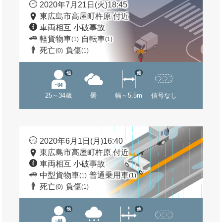
2020年7月21日(火)18:45
東広島市高屋町杵原 付近
車両相互 小破事故
軽貨物車
自転車
(1)
(1)
死亡
負傷
(0)
(1)
他
他
25～34歳
曇
幅～5.5m
信号なし
2020年6月1日(月)16:40
東広島市高屋町杵原 付近
車両相互 小破事故
中型貨物車
普通乗用車
(1)
(1)
死亡
負傷
(0)
(1)
他
他