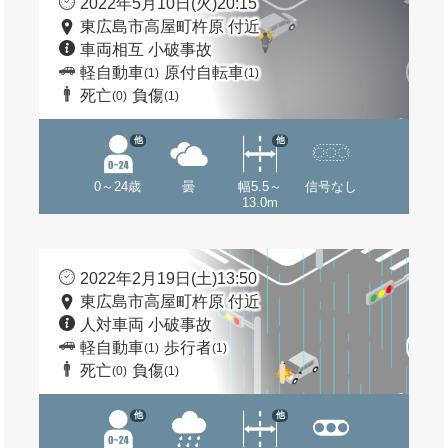
2022年5月10日(火)20:15
東広島市高屋町杵原 付近
車両相互 小破事故
軽自動車
原付自転車
(1)
(1)
死亡
負傷
(0)
(1)
他
他
0～24歳
曇
幅5.5～
信号なし
13.0m
2022年2月19日(土)13:50
東広島市高屋町杵原 付近
人対車両 小破事故
軽自動車
歩行者
(1)
(1)
死亡
負傷
(0)
(1)
他
他