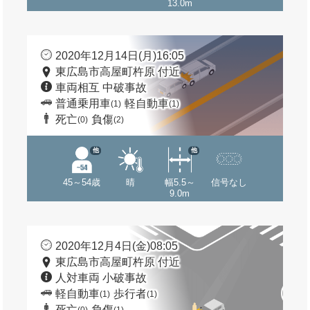
13.0m
2020年12月14日(月)16:05
東広島市高屋町杵原 付近
車両相互 中破事故
普通乗用車
軽自動車
(1)
(1)
死亡
負傷
(0)
(2)
他
他
45～54歳
晴
幅5.5～
信号なし
9.0m
2020年12月4日(金)08:05
東広島市高屋町杵原 付近
人対車両 小破事故
軽自動車
歩行者
(1)
(1)
死亡
負傷