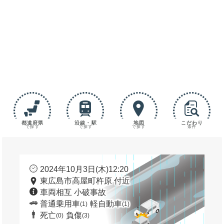
都道府県
沿線・駅
地図
こだわり
で探す
で探す
で探す
条件
2024年10月3日(木)12:20
東広島市高屋町杵原 付近
車両相互 小破事故
普通乗用車
軽自動車
(1)
(1)
死亡
負傷
(0)
(3)