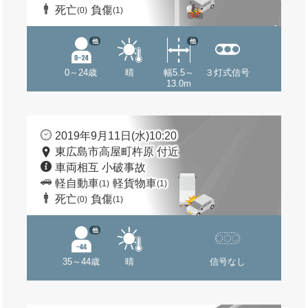
死亡
負傷
(0)
(1)
他
他
0～24歳
晴
幅5.5～
３灯式信号
13.0m
2019年9月11日(水)10:20
東広島市高屋町杵原 付近
車両相互 小破事故
軽自動車
軽貨物車
(1)
(1)
死亡
負傷
(0)
(1)
他
35～44歳
晴
信号なし