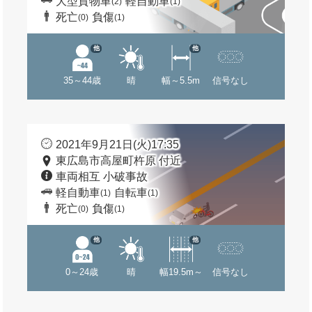
大型貨物車
軽自動車
(2)
(1)
死亡
負傷
(0)
(1)
他
他
35～44歳
晴
幅～5.5m
信号なし
2021年9月21日(火)17:35
東広島市高屋町杵原 付近
車両相互 小破事故
軽自動車
自転車
(1)
(1)
死亡
負傷
(0)
(1)
他
他
0～24歳
晴
幅19.5m～
信号なし