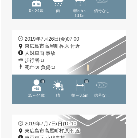
0～24歳
雨
幅5.5～
信号なし
13.0m
2019年7月26日(金)07:00
東広島市高屋町杵原 付近
人対車両 事故
歩行者
(1)
死亡
負傷
(0)
(1)
他
他
35～44歳
晴
幅～3.5m
信号なし
2019年7月7日(日)10:10
東広島市高屋町杵原 付近
車両相互 小破事故