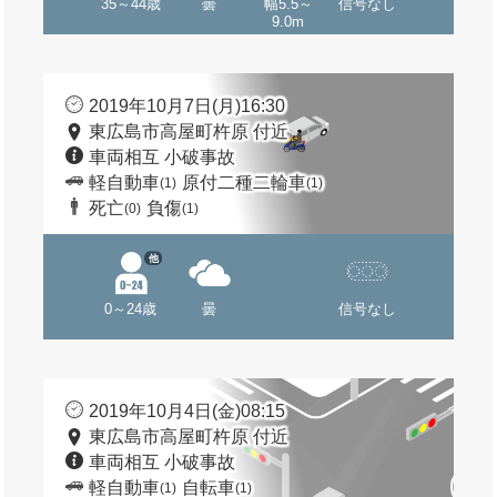
35～44歳
曇
幅5.5～
信号なし
9.0m
2019年10月7日(月)16:30
東広島市高屋町杵原 付近
車両相互 小破事故
軽自動車
原付二種二輪車
(1)
(1)
死亡
負傷
(0)
(1)
他
0～24歳
曇
信号なし
2019年10月4日(金)08:15
東広島市高屋町杵原 付近
車両相互 小破事故
軽自動車
自転車
(1)
(1)