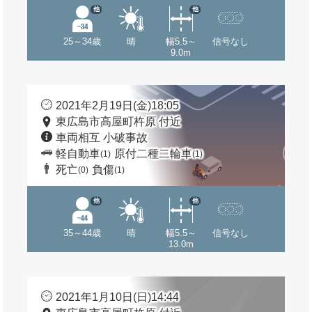
他
他
25～34歳
晴
幅5.5～
信号なし
9.0m
2021年2月19日(金)18:05
東広島市高屋町杵原 付近
車両相互 小破事故
軽自動車
原付二種二輪車
(1)
(1)
死亡
負傷
(0)
(1)
他
他
35～44歳
晴
幅5.5～
信号なし
13.0m
2021年1月10日(日)14:44