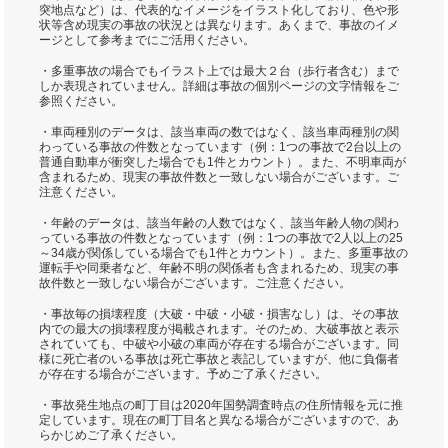
突地点など）は、代表的なイメージをイラスト化しており、色や形
状等含め現実の事故の状況とは異なります。あくまで、事故のイメ
ージとして参考までにご活用ください。
・多重事故の場合でもイラスト上では最大２台（歩行者含む）まで
しか表現されていません。詳細は事故の個別ページの文字情報をご
参照ください。
・車両種別のデータは、該当車両の数ではなく、該当車両種別の関
わっている事故の件数となっています（例：1つの事故で2台以上の
普通自動車が衝突した場合でも1件とカウント）。また、不明車両が
含まれるため、現実の事故件数と一致しない場合がございます。ご
注意ください。
・年齢のデータは、該当年齢の人数ではなく、該当年齢人物の関わ
っている事故の件数となっています（例：1つの事故で2人以上の25
～34歳が関係している場合でも1件とカウント）。また、多重事故の
運転手や同乗者など、年齢不明の関係者も含まれるため、現実の事
故件数と一致しない場合がございます。ご注意ください。
・事故毎の損壊程度（大破・中破・小破・損害なし）は、その事故
内での最大の損壊程度が掲載されます。そのため、大破事故と表示
されていても、中破や小破の車両が存在する場合がございます。同
様に死亡者のいる事故は死亡事故と表記していますが、他に負傷者
が存在する場合がございます。予めご了承ください。
・事故発生地点の町丁目は2020年国勢調査時点の住所情報を元に推
定しています。現在の町丁目名と異なる場合がございますので、あ
らかじめご了承ください。