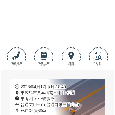
都道府県
沿線・駅
地図
こだわり
で探す
で探す
で探す
条件
2023年4月17日(月)18:40
東広島市八本松南五丁目 付近
車両相互 中破事故
普通乗用車
普通自動二輪小
(1)
(1)
死亡
負傷
(0)
(1)