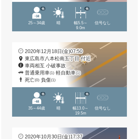
他
他
25～34歳
晴
幅5.5～
信号なし
9.0m
2020年12月18日(金)07:50
東広島市八本松南五丁目 付近
車両相互 小破事故
普通乗用車
軽自動車
(1)
(1)
死亡
負傷
(0)
(1)
他
他
35～44歳
晴
幅13.0～
信号なし
19.5m
2020年10月30日(金)17:37