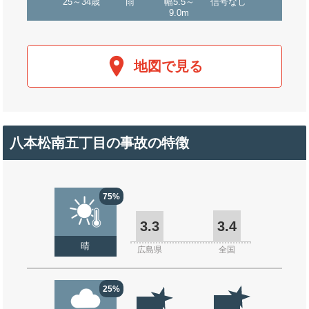
25～34歳
雨
幅5.5～
信号なし
9.0m
地図で見る
八本松南五丁目の事故の特徴
75%
3.3
3.4
晴
広島県
全国
25%