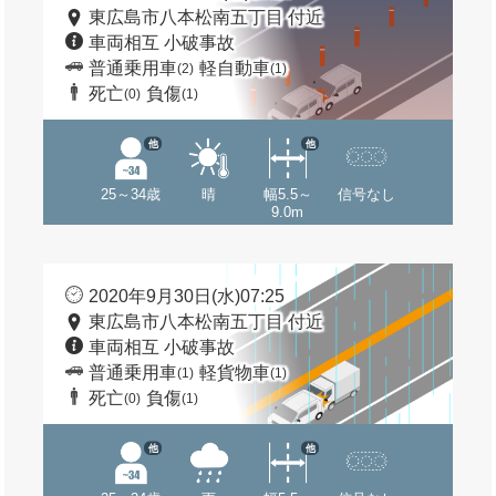
東広島市八本松南五丁目 付近
車両相互 小破事故
普通乗用車
軽自動車
(2)
(1)
死亡
負傷
(0)
(1)
他
他
25～34歳
晴
幅5.5～
信号なし
9.0m
2020年9月30日(水)07:25
東広島市八本松南五丁目 付近
車両相互 小破事故
普通乗用車
軽貨物車
(1)
(1)
死亡
負傷
(0)
(1)
他
他