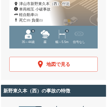
津山市新野東久本（西） 付近
車両相互 小破事故
軽自動車
(2)
死亡
負傷
(0)
(1)
他
他
35～44歳
霧
幅～5.5m
信号なし
地図で見る
新野東久本（西）の事故の特徴