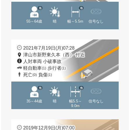
他
他
55～64歳
晴
幅～5.5m
信号なし
2021年7月19日(月)07:28
津山市新野東久本（西） 付近
人対車両 小破事故
軽自動車
歩行者
(1)
(1)
死亡
負傷
(0)
(1)
他
他
35～44歳
晴
幅5.5～
信号なし
9.0m
2019年12月9日(月)07:00