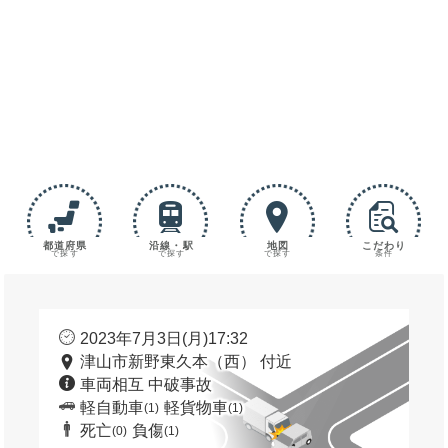
都道府県
沿線・駅
地図
こだわり
で探す
で探す
で探す
条件
2023年7月3日(月)17:32
津山市新野東久本（西） 付近
車両相互 中破事故
軽自動車
軽貨物車
(1)
(1)
死亡
負傷
(0)
(1)