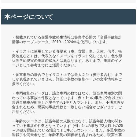
本ページについて
・掲載されている交通事故発生情報は警察庁公開の「交通事故統計
情報のオープンデータ」2019～2024年を使用しています。
・イラストに使用している各要素（車、背景、車、天候、信号、衝
突地点など）は、代表的なイメージをイラスト化しており、色や形
状等含め現実の事故の状況とは異なります。あくまで、事故のイメ
ージとして参考までにご活用ください。
・多重事故の場合でもイラスト上では最大２台（歩行者含む）まで
しか表現されていません。詳細は事故の個別ページの文字情報をご
参照ください。
・車両種別のデータは、該当車両の数ではなく、該当車両種別の関
わっている事故の件数となっています（例：1つの事故で2台以上の
普通自動車が衝突した場合でも1件とカウント）。また、不明車両が
含まれるため、現実の事故件数と一致しない場合がございます。ご
注意ください。
・年齢のデータは、該当年齢の人数ではなく、該当年齢人物の関わ
っている事故の件数となっています（例：1つの事故で2人以上の25
～34歳が関係している場合でも1件とカウント）。また、多重事故の
運転手や同乗者など、年齢不明の関係者も含まれるため、現実の事