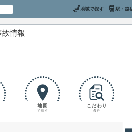
地域で探す
駅・路
事故情報
地図
こだわり
で探す
条件