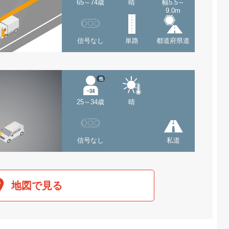
65～74歳
晴
幅5.5～
9.0m
信号なし
単路
都道府県道
他
25～34歳
晴
信号なし
私道
地図で見る