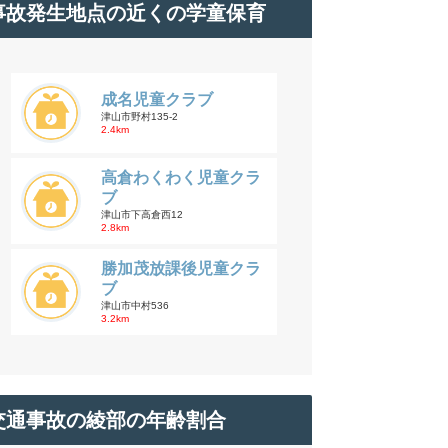
事故発生地点の近くの学童保育
成名児童クラブ
津山市野村135-2
2.4km
高倉わくわく児童クラ
ブ
津山市下高倉西12
2.8km
勝加茂放課後児童クラ
ブ
津山市中村536
3.2km
交通事故の綾部の年齢割合