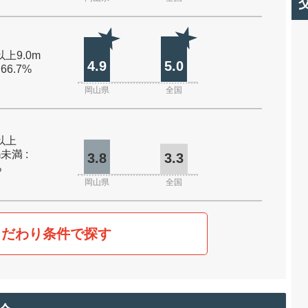
以上9.0m
4.9
5.0
 66.7%
岡山県
全国
m以上
m未満 :
3.8
3.3
%
岡山県
全国
こだわり条件で探す