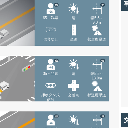
他
他
65～74歳
晴
幅5.5～
9.0m
信号なし
単路
都道府県道
他
他
35～44歳
晴
幅5.5～
13.0m
押ボタン式
交差点
都道府県道
信号
他
他