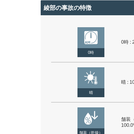
綾部の事故の特徴
0時 : 
0時
晴 : 1
晴
舗装（
100.
舗装（乾燥）