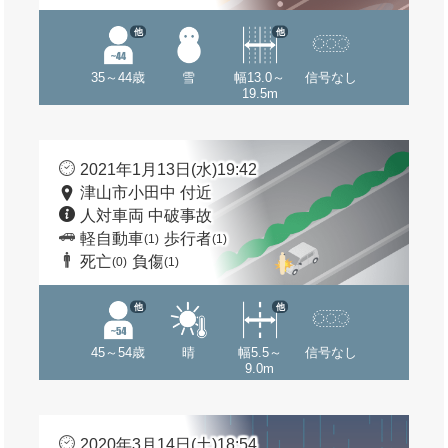
他
他
35～44歳
雪
幅13.0～
信号なし
19.5m
2021年1月13日(水)19:42
津山市小田中 付近
人対車両 中破事故
軽自動車
歩行者
(1)
(1)
死亡
負傷
(0)
(1)
他
他
45～54歳
晴
幅5.5～
信号なし
9.0m
2020年3月14日(土)18:54