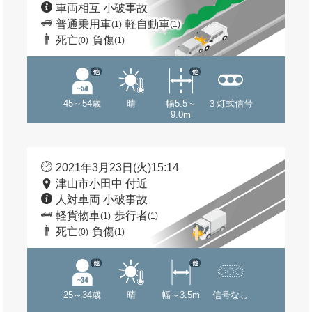
車両相互 小破事故
普通乗用車
軽自動車
(1)
(1)
死亡
負傷
(0)
(1)
他
他
45～54歳
晴
幅5.5～
３灯式信号
9.0m
2021年3月23日(火)15:14
津山市小田中 付近
人対車両 小破事故
軽貨物車
歩行者
(1)
(1)
死亡
負傷
(0)
(1)
他
他
25～34歳
晴
幅～3.5m
信号なし