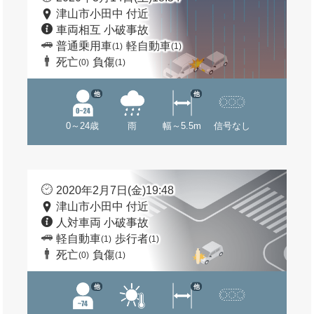
津山市小田中 付近
車両相互 小破事故
普通乗用車
軽自動車
(1)
(1)
死亡
負傷
(0)
(1)
他
他
0～24歳
雨
幅～5.5m
信号なし
2020年2月7日(金)19:48
津山市小田中 付近
人対車両 小破事故
軽自動車
歩行者
(1)
(1)
死亡
負傷
(0)
(1)
他
他