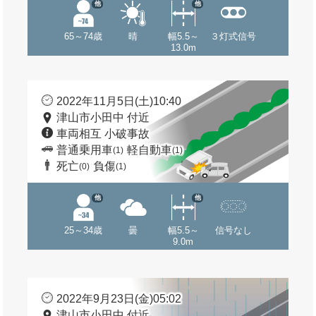
他
他
65～74歳
晴
幅5.5～
３灯式信号
13.0m
2022年11月5日(土)10:40
津山市小田中 付近
車両相互 小破事故
普通乗用車
軽自動車
(1)
(1)
死亡
負傷
(0)
(1)
他
他
25～34歳
曇
幅5.5～
信号なし
9.0m
2022年9月23日(金)05:02
津山市小田中 付近