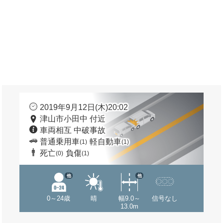
2019年9月12日(木)20:02
津山市小田中 付近
車両相互 中破事故
普通乗用車
軽自動車
(1)
(1)
死亡
負傷
(0)
(1)
他
他
0～24歳
晴
幅9.0～
信号なし
13.0m