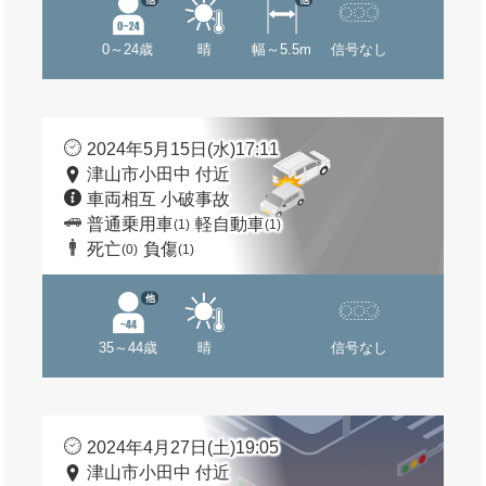
0～24歳
晴
幅～5.5m
信号なし
2024年5月15日(水)17:11
津山市小田中 付近
車両相互 小破事故
普通乗用車
軽自動車
(1)
(1)
死亡
負傷
(0)
(1)
他
35～44歳
晴
信号なし
2024年4月27日(土)19:05
津山市小田中 付近