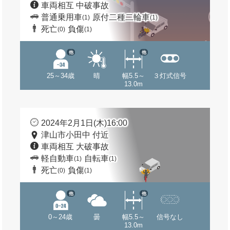
車両相互 中破事故
普通乗用車
原付二種二輪車
(1)
(1)
死亡
負傷
(0)
(1)
他
他
25～34歳
晴
幅5.5～
３灯式信号
13.0m
2024年2月1日(木)16:00
津山市小田中 付近
車両相互 大破事故
軽自動車
自転車
(1)
(1)
死亡
負傷
(0)
(1)
他
他
0～24歳
曇
幅5.5～
信号なし
13.0m