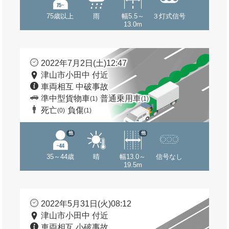
75歳以上
雨
幅5.5～
３灯式信号
13.0m
2022年7月2日(土)12:47
津山市小田中 付近
車両相互 中破事故
準中型貨物車
普通乗用車
(1)
(1)
死亡
負傷
(0)
(1)
他
他
35～44歳
晴
幅13.0～
信号なし
19.5m
2022年5月31日(火)08:12
津山市小田中 付近
車両相互 小破事故