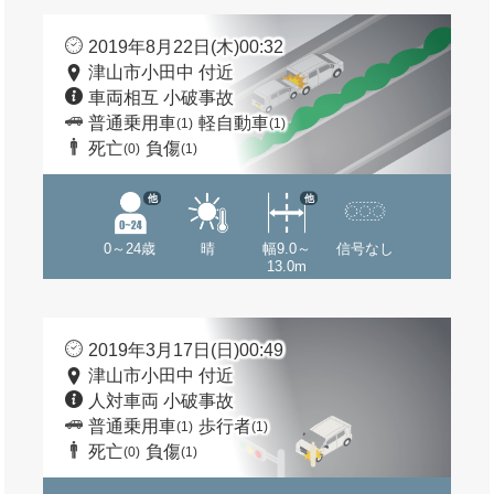
2019年8月22日(木)00:32
津山市小田中 付近
車両相互 小破事故
普通乗用車
軽自動車
(1)
(1)
死亡
負傷
(0)
(1)
他
他
0～24歳
晴
幅9.0～
信号なし
13.0m
2019年3月17日(日)00:49
津山市小田中 付近
人対車両 小破事故
普通乗用車
歩行者
(1)
(1)
死亡
負傷
(0)
(1)