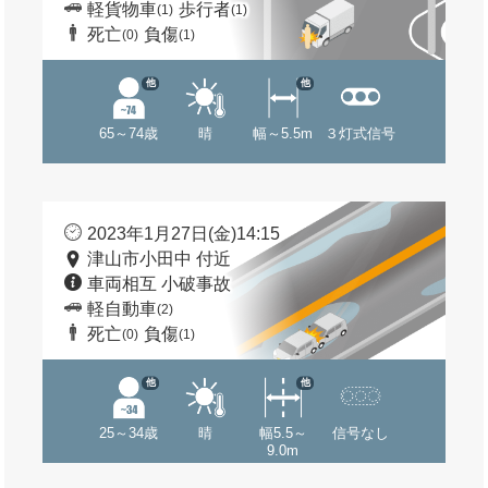
軽貨物車
歩行者
(1)
(1)
死亡
負傷
(0)
(1)
他
他
65～74歳
晴
幅～5.5m
３灯式信号
2023年1月27日(金)14:15
津山市小田中 付近
車両相互 小破事故
軽自動車
(2)
死亡
負傷
(0)
(1)
他
他
25～34歳
晴
幅5.5～
信号なし
9.0m