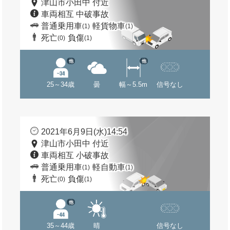
津山市小田中 付近
車両相互 中破事故
普通乗用車
軽貨物車
(1)
(1)
死亡
負傷
(0)
(1)
他
他
25～34歳
曇
幅～5.5m
信号なし
2021年6月9日(水)14:54
津山市小田中 付近
車両相互 小破事故
普通乗用車
軽自動車
(1)
(1)
死亡
負傷
(0)
(1)
他
35～44歳
晴
信号なし