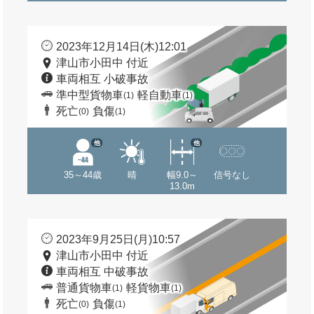
2023年12月14日(木)12:01
津山市小田中 付近
車両相互 小破事故
準中型貨物車
軽自動車
(1)
(1)
死亡
負傷
(0)
(1)
他
他
35～44歳
晴
幅9.0～
信号なし
13.0m
2023年9月25日(月)10:57
津山市小田中 付近
車両相互 中破事故
普通貨物車
軽貨物車
(1)
(1)
死亡
負傷
(0)
(1)