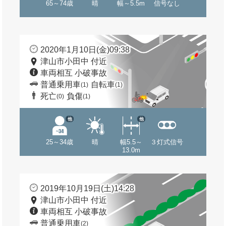
65～74歳
晴
幅～5.5m
信号なし
2020年1月10日(金)09:38
津山市小田中 付近
車両相互 小破事故
普通乗用車
自転車
(1)
(1)
死亡
負傷
(0)
(1)
他
他
25～34歳
晴
幅5.5～
３灯式信号
13.0m
2019年10月19日(土)14:28
津山市小田中 付近
車両相互 小破事故
普通乗用車
(2)