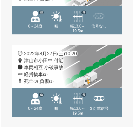
他
他
0～24歳
晴
幅13.0～
信号なし
19.5m
2022年8月27日(土)10:20
津山市小田中 付近
車両相互 小破事故
軽貨物車
(2)
死亡
負傷
(0)
(1)
他
他
0～24歳
晴
幅13.0～
３灯式信号
19.5m