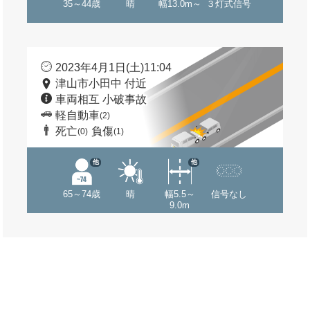
35～44歳
晴
幅13.0m～
３灯式信号
2023年4月1日(土)11:04
津山市小田中 付近
車両相互 小破事故
軽自動車
(2)
死亡
負傷
(0)
(1)
他
他
65～74歳
晴
幅5.5～
信号なし
9.0m