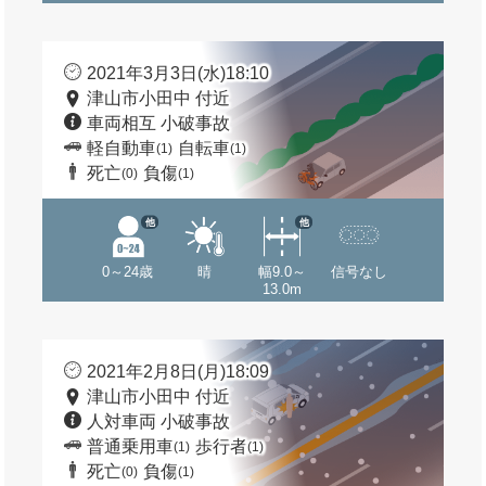
2021年3月3日(水)18:10
津山市小田中 付近
車両相互 小破事故
軽自動車
自転車
(1)
(1)
死亡
負傷
(0)
(1)
他
他
0～24歳
晴
幅9.0～
信号なし
13.0m
2021年2月8日(月)18:09
津山市小田中 付近
人対車両 小破事故
普通乗用車
歩行者
(1)
(1)
死亡
負傷
(0)
(1)