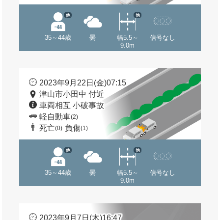
他
他
35～44歳
曇
幅5.5～
信号なし
9.0m
2023年9月22日(金)07:15
津山市小田中 付近
車両相互 小破事故
軽自動車
(2)
死亡
負傷
(0)
(1)
他
他
35～44歳
曇
幅5.5～
信号なし
9.0m
2023年9月7日(木)16:47