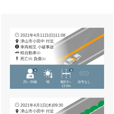
2021年4月11日(日)11:08
津山市小田中 付近
車両相互 小破事故
軽自動車
(2)
死亡
負傷
(0)
(1)
他
他
25～34歳
晴
幅9.0～
信号なし
13.0m
2021年4月1日(木)09:30
津山市小田中 付近