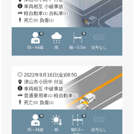
車両相互 小破事故
軽自動車
自転車
(1)
(1)
死亡
負傷
(0)
(1)
他
他
55～64歳
雨
幅～5.5m
信号なし
2022年9月16日(金)08:50
津山市小田中 付近
車両相互 中破事故
普通乗用車
軽自動車
(1)
(1)
死亡
負傷
(0)
(1)
他
他
35～44歳
晴
幅5.5～
信号なし