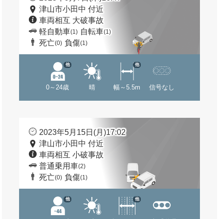
津山市小田中 付近
車両相互 大破事故
軽自動車
自転車
(1)
(1)
死亡
負傷
(0)
(1)
他
他
0～24歳
晴
幅～5.5m
信号なし
2023年5月15日(月)17:02
津山市小田中 付近
車両相互 小破事故
普通乗用車
(2)
死亡
負傷
(0)
(1)
他
他