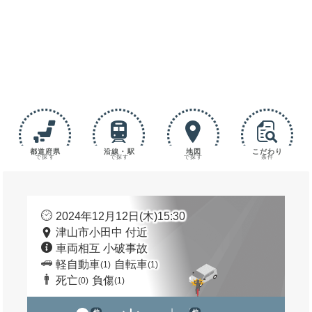
都道府県
沿線・駅
地図
こだわり
で探す
で探す
で探す
条件
2024年12月12日(木)15:30
津山市小田中 付近
車両相互 小破事故
軽自動車
自転車
(1)
(1)
死亡
負傷
(0)
(1)
他
他