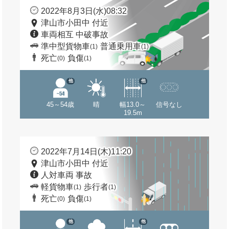
2022年8月3日(水)08:32
津山市小田中 付近
車両相互 中破事故
準中型貨物車
普通乗用車
(1)
(1)
死亡
負傷
(0)
(1)
他
他
45～54歳
晴
幅13.0～
信号なし
19.5m
2022年7月14日(木)11:20
津山市小田中 付近
人対車両 事故
軽貨物車
歩行者
(1)
(1)
死亡
負傷
(0)
(1)
他
他