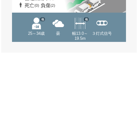
死亡
負傷
(0)
(2)
他
他
25～34歳
曇
幅13.0～
３灯式信号
19.5m