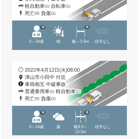
軽自動車
自転車
(1)
(1)
死亡
負傷
(0)
(1)
他
他
0～24歳
晴
幅～3.5m
信号なし
2022年4月12日(火)08:00
津山市小田中 付近
車両相互 中破事故
普通乗用車
軽自動車
(1)
(1)
死亡
負傷
(0)
(1)
他
他
0～24歳
曇
幅9.0～
信号なし
13.0m