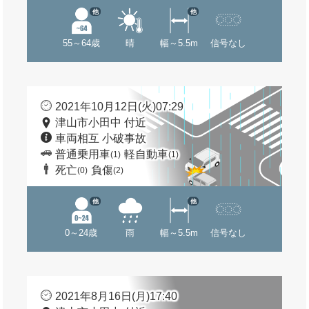
他
他
55～64歳
晴
幅～5.5m
信号なし
2021年10月12日(火)07:29
津山市小田中 付近
車両相互 小破事故
普通乗用車
軽自動車
(1)
(1)
死亡
負傷
(0)
(2)
他
他
0～24歳
雨
幅～5.5m
信号なし
2021年8月16日(月)17:40