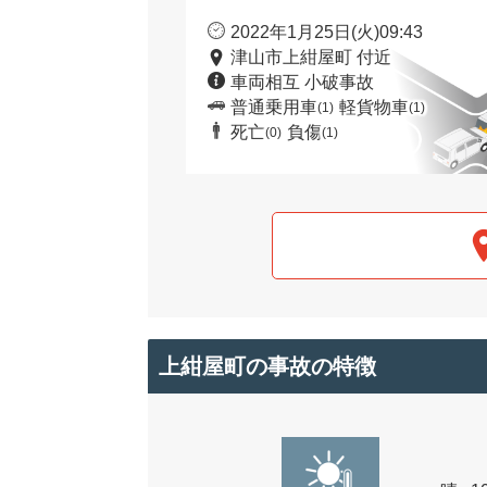
2022年1月25日(火)09:43
津山市上紺屋町 付近
車両相互 小破事故
普通乗用車
軽貨物車
(1)
(1)
死亡
負傷
(0)
(1)
上紺屋町の事故の特徴