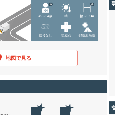
他
他
45～54歳
晴
幅～5.5m
信号なし
交差点
都道府県道
地図で見る