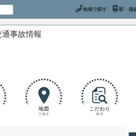
地域で探す
駅・路
交通事故情報
地図
こだわり
で探す
条件