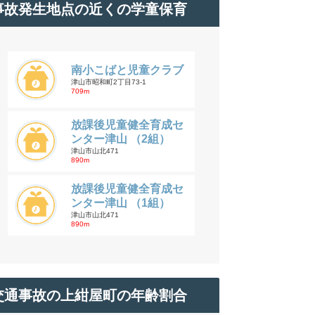
事故発生地点の近くの学童保育
南小こばと児童クラブ
津山市昭和町2丁目73-1
709m
放課後児童健全育成セ
ンター津山 （2組）
津山市山北471
890m
放課後児童健全育成セ
ンター津山 （1組）
津山市山北471
890m
交通事故の上紺屋町の年齢割合