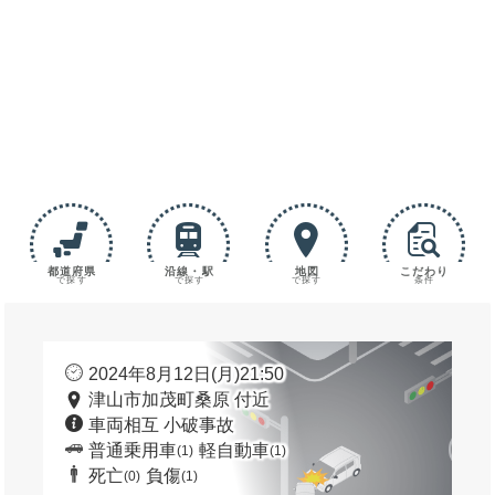
都道府県
沿線・駅
地図
こだわり
で探す
で探す
で探す
条件
2024年8月12日(月)21:50
津山市加茂町桑原 付近
車両相互 小破事故
普通乗用車
軽自動車
(1)
(1)
死亡
負傷
(0)
(1)