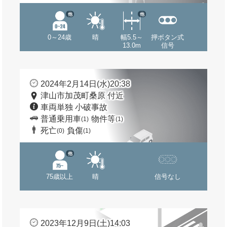
他
他
0～24歳
晴
幅5.5～
押ボタン式
13.0m
信号
2024年2月14日(水)20:38
津山市加茂町桑原 付近
車両単独 小破事故
普通乗用車
物件等
(1)
(1)
死亡
負傷
(0)
(1)
他
75歳以上
晴
信号なし
2023年12月9日(土)14:03