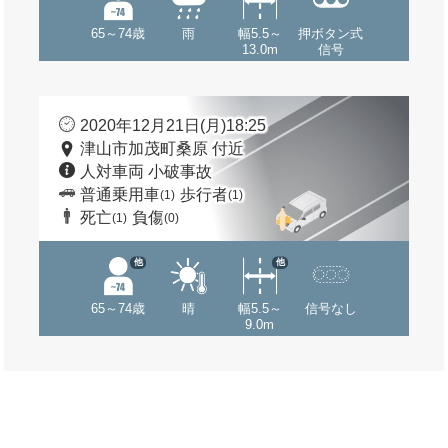
65～74歳
雨
幅5.5～
押ボタン式
13.0m
信号
2020年12月21日(月)18:25
津山市加茂町桑原 付近
人対車両 小破事故
普通乗用車
歩行者
(1)
(1)
死亡
負傷
(1)
(0)
他
他
65～74歳
晴
幅5.5～
信号なし
9.0m