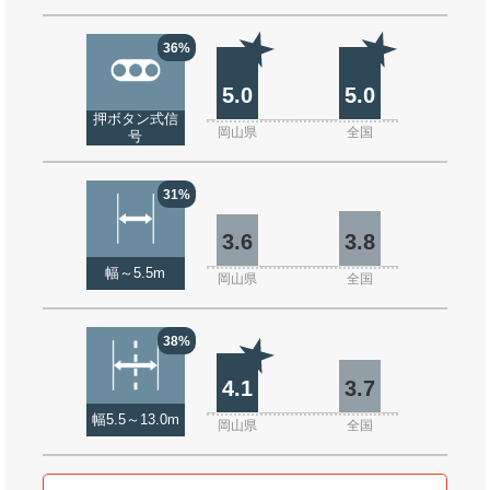
36%
5.0
5.0
押ボタン式信
岡山県
全国
号
31%
3.6
3.8
幅～5.5m
岡山県
全国
38%
4.1
3.7
幅5.5～13.0m
岡山県
全国