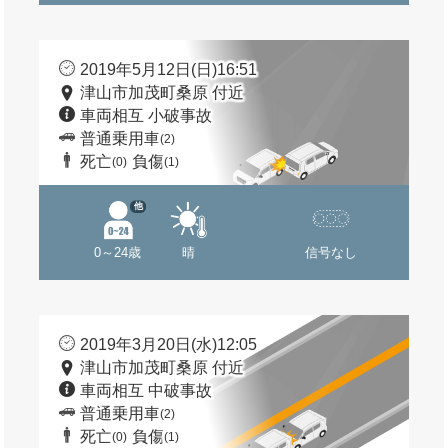
2019年5月12日(日)16:51
津山市加茂町桑原 付近
車両相互 小破事故
普通乗用車
(2)
死亡
負傷
(0)
(1)
他
0～24歳
晴
信号なし
2019年3月20日(水)12:05
津山市加茂町桑原 付近
車両相互 中破事故
普通乗用車
(2)
死亡
負傷
(0)
(1)