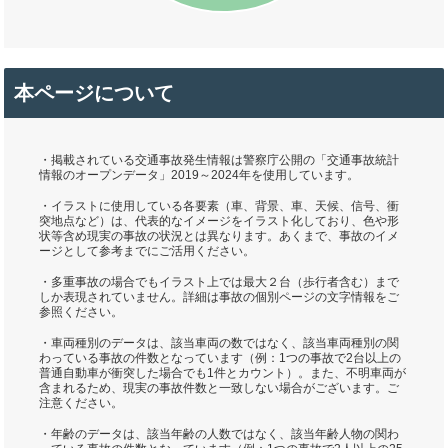
本ページについて
・掲載されている交通事故発生情報は警察庁公開の「交通事故統計
情報のオープンデータ」2019～2024年を使用しています。
・イラストに使用している各要素（車、背景、車、天候、信号、衝
突地点など）は、代表的なイメージをイラスト化しており、色や形
状等含め現実の事故の状況とは異なります。あくまで、事故のイメ
ージとして参考までにご活用ください。
・多重事故の場合でもイラスト上では最大２台（歩行者含む）まで
しか表現されていません。詳細は事故の個別ページの文字情報をご
参照ください。
・車両種別のデータは、該当車両の数ではなく、該当車両種別の関
わっている事故の件数となっています（例：1つの事故で2台以上の
普通自動車が衝突した場合でも1件とカウント）。また、不明車両が
含まれるため、現実の事故件数と一致しない場合がございます。ご
注意ください。
・年齢のデータは、該当年齢の人数ではなく、該当年齢人物の関わ