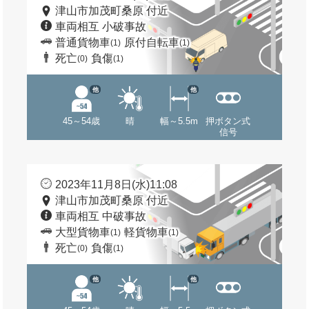
津山市加茂町桑原 付近
車両相互 小破事故
普通貨物車
原付自転車
(1)
(1)
死亡
負傷
(0)
(1)
他
他
45～54歳
晴
幅～5.5m
押ボタン式
信号
2023年11月8日(水)11:08
津山市加茂町桑原 付近
車両相互 中破事故
大型貨物車
軽貨物車
(1)
(1)
死亡
負傷
(0)
(1)
他
他