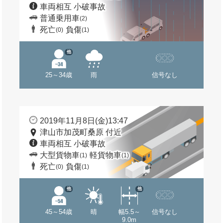
車両相互 小破事故
普通乗用車
(2)
死亡
負傷
(0)
(1)
他
25～34歳
雨
信号なし
2019年11月8日(金)13:47
津山市加茂町桑原 付近
車両相互 小破事故
大型貨物車
軽貨物車
(1)
(1)
死亡
負傷
(0)
(1)
他
他
45～54歳
晴
幅5.5～
信号なし
9.0m