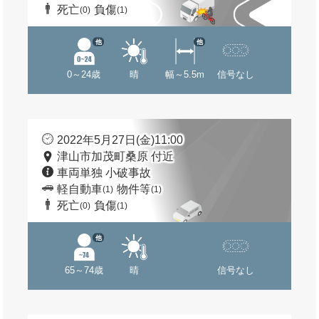
死亡
負傷
(0)
(1)
他
他
0～24歳
晴
幅～5.5m
信号なし
2022年5月27日(金)11:00
津山市加茂町桑原 付近
車両単独 小破事故
軽自動車
物件等
(1)
(1)
死亡
負傷
(0)
(1)
他
65～74歳
晴
信号なし