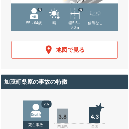
他
他
55～64歳
晴
幅5.5～
信号なし
9.0m
地図で見る
加茂町桑原の事故の特徴
7%
3.8
4.3
死亡事故
岡山県
全国