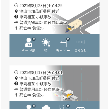
2021年8月28日(土)14:25
津山市加茂町桑原 付近
車両相互 小破事故
普通貨物車
原付自転車
(1)
(1)
死亡
負傷
(0)
(1)
他
他
45～54歳
晴
幅～5.5m
信号なし
2021年8月17日(火)14:01
津山市加茂町桑原 付近
車両相互 中破事故
普通乗用車
軽自動車
(1)
(1)
死亡
負傷
(0)
(2)
他
他