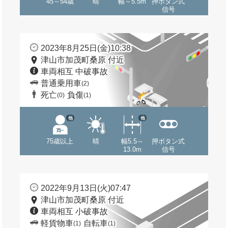
45～54歳
晴
幅～5.5m
押ボタン式
信号
2023年8月25日(金)10:38
津山市加茂町桑原 付近
車両相互 中破事故
普通乗用車
(2)
死亡
負傷
(0)
(1)
他
他
75歳以上
晴
幅5.5～
押ボタン式
13.0m
信号
2022年9月13日(火)07:47
津山市加茂町桑原 付近
車両相互 小破事故
軽貨物車
自転車
(1)
(1)