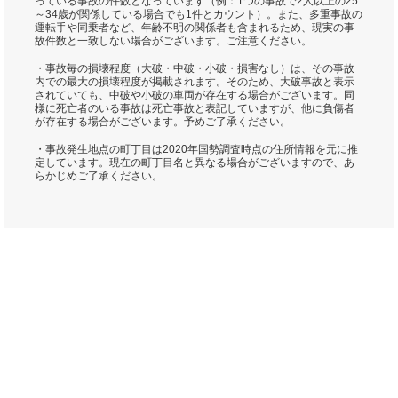
っている事故の件数となっています（例：1つの事故で2人以上の25
～34歳が関係している場合でも1件とカウント）。また、多重事故の
運転手や同乗者など、年齢不明の関係者も含まれるため、現実の事
故件数と一致しない場合がございます。ご注意ください。
・事故毎の損壊程度（大破・中破・小破・損害なし）は、その事故
内での最大の損壊程度が掲載されます。そのため、大破事故と表示
されていても、中破や小破の車両が存在する場合がございます。同
様に死亡者のいる事故は死亡事故と表記していますが、他に負傷者
が存在する場合がございます。予めご了承ください。
・事故発生地点の町丁目は2020年国勢調査時点の住所情報を元に推
定しています。現在の町丁目名と異なる場合がございますので、あ
らかじめご了承ください。