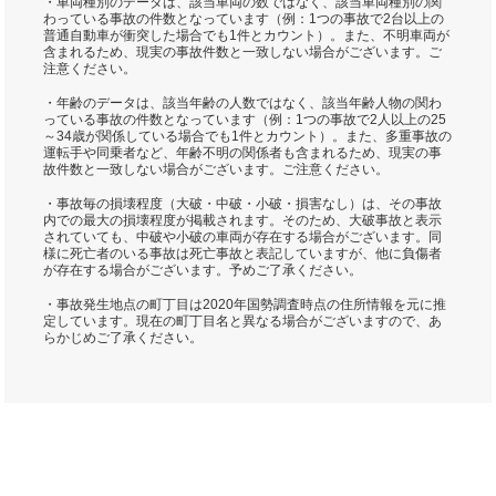
・車両種別のデータは、該当車両の数ではなく、該当車両種別の関
わっている事故の件数となっています（例：1つの事故で2台以上の
普通自動車が衝突した場合でも1件とカウント）。また、不明車両が
含まれるため、現実の事故件数と一致しない場合がございます。ご
注意ください。
・年齢のデータは、該当年齢の人数ではなく、該当年齢人物の関わ
っている事故の件数となっています（例：1つの事故で2人以上の25
～34歳が関係している場合でも1件とカウント）。また、多重事故の
運転手や同乗者など、年齢不明の関係者も含まれるため、現実の事
故件数と一致しない場合がございます。ご注意ください。
・事故毎の損壊程度（大破・中破・小破・損害なし）は、その事故
内での最大の損壊程度が掲載されます。そのため、大破事故と表示
されていても、中破や小破の車両が存在する場合がございます。同
様に死亡者のいる事故は死亡事故と表記していますが、他に負傷者
が存在する場合がございます。予めご了承ください。
・事故発生地点の町丁目は2020年国勢調査時点の住所情報を元に推
定しています。現在の町丁目名と異なる場合がございますので、あ
らかじめご了承ください。