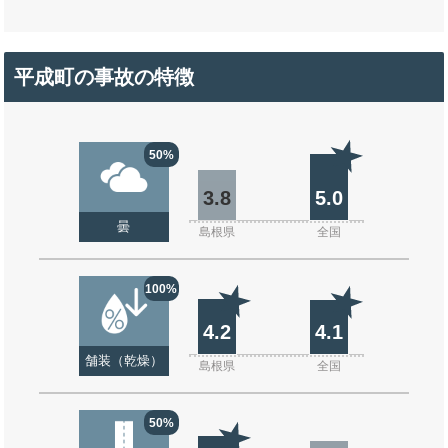
平成町の事故の特徴
50%
3.8
5.0
曇
島根県
全国
100%
4.2
4.1
舗装（乾燥）
島根県
全国
50%