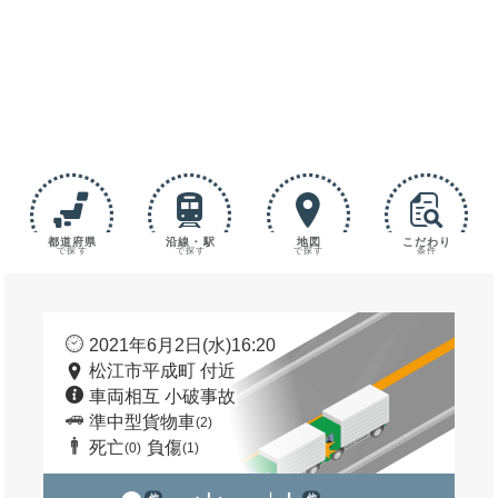
都道府県
沿線・駅
地図
こだわり
で探す
で探す
で探す
条件
2021年6月2日(水)16:20
松江市平成町 付近
車両相互 小破事故
準中型貨物車
(2)
死亡
負傷
(0)
(1)
他
他