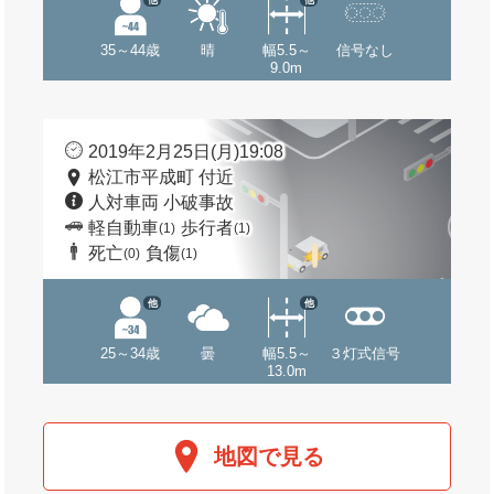
35～44歳
晴
幅5.5～
信号なし
9.0m
2019年2月25日(月)19:08
松江市平成町 付近
人対車両 小破事故
軽自動車
歩行者
(1)
(1)
死亡
負傷
(0)
(1)
他
他
25～34歳
曇
幅5.5～
３灯式信号
13.0m
地図で見る